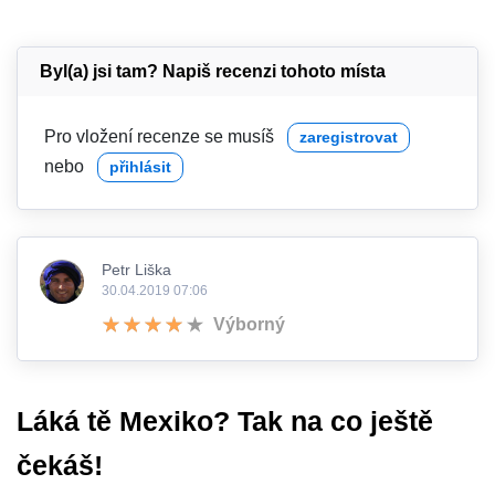
Byl(a) jsi tam? Napiš recenzi tohoto místa
Pro vložení recenze se musíš
zaregistrovat
nebo
přihlásit
Petr Liška
30.04.2019 07:06
Výborný
Láká tě Mexiko? Tak na co ještě
čekáš!