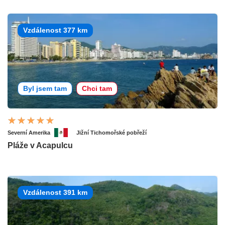
Vzdálenost 377 km
Byl jsem tam
Chci tam
Severní Amerika
Jižní Tichomořské pobřeží
Pláže v Acapulcu
Vzdálenost 391 km