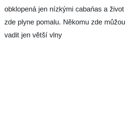
obklopená jen nízkými cabańas a život
zde plyne pomalu. Někomu zde můžou
vadit jen větší vlny