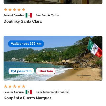
Severní Amerika
San Andrés Tuxtla
Doutníky Santa Clara
Vzdálenost 372 km
Byl jsem tam
Chci tam
Severní Amerika
Jižní Tichomořské pobřeží
Koupání v Puerto Marquez