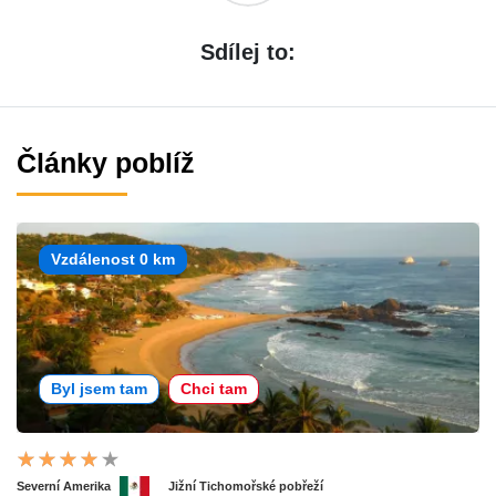
Sdílej to:
Články poblíž
Vzdálenost 0 km
Byl jsem tam
Chci tam
Severní Amerika
Jižní Tichomořské pobřeží