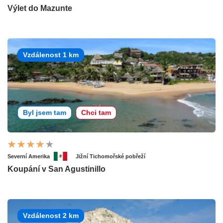
Výlet do Mazunte
Vzdálenost 1 km
Byl jsem tam
Chci tam
Severní Amerika
Jižní Tichomořské pobřeží
Koupání v San Agustinillo
Vzdálenost 2 km