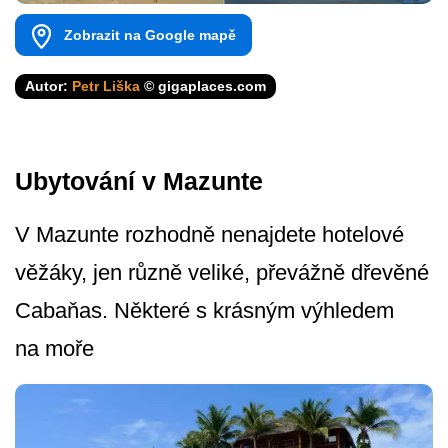
Zobrazit na Google mapě
Autor:
Petr Liška
© gigaplaces.com
Ubytování v Mazunte
V Mazunte rozhodně nenajdete hotelové
věžáky, jen různě veliké, převážně dřevěné
Cabaňas. Některé s krásným výhledem
na moře