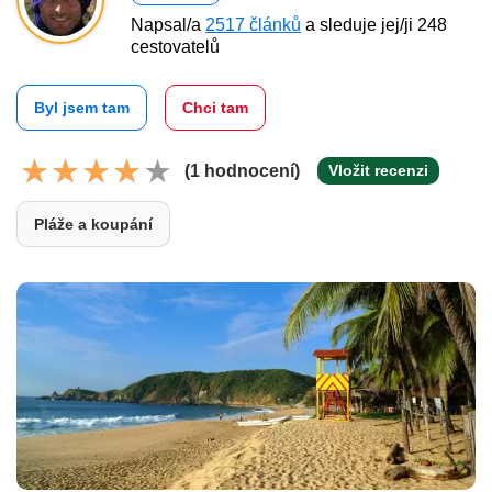
Napsal/a
2517 článků
a sleduje jej/ji 248
cestovatelů
Byl jsem tam
Chci tam
(1 hodnocení)
Vložit recenzi
Pláže a koupání