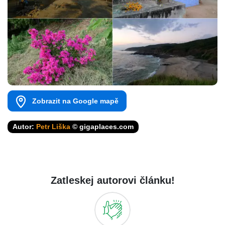
Zobrazit na Google mapě
Autor:
Petr Liška
© gigaplaces.com
Zatleskej autorovi článku!