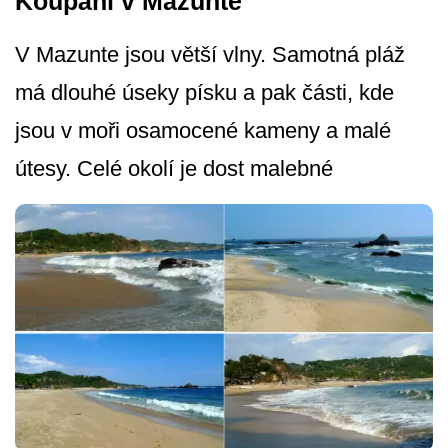
Koupání v Mazunte
V Mazunte jsou větší vlny. Samotná pláž
má dlouhé úseky písku a pak části, kde
jsou v moři osamocené kameny a malé
útesy. Celé okolí je dost malebné