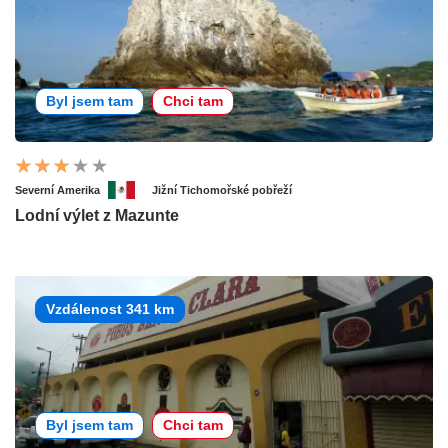
Byl jsem tam
Chci tam
Severní Amerika
Jižní Tichomořské pobřeží
Lodní výlet z Mazunte
Vzdálenost 341 km
Byl jsem tam
Chci tam