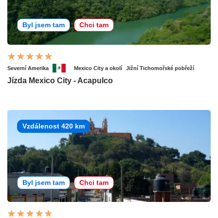
Byl jsem tam
Chci tam
Severní Amerika
Mexico City a okolí
Jižní Tichomořské pobřeží
Jízda Mexico City - Acapulco
Vzdálenost 420 km
Byl jsem tam
Chci tam