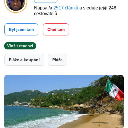
Napsal/a
2517 článků
a sleduje jej/ji 248
cestovatelů
Byl jsem tam
Chci tam
Vložit recenzi
Pláže a koupání
Pláže