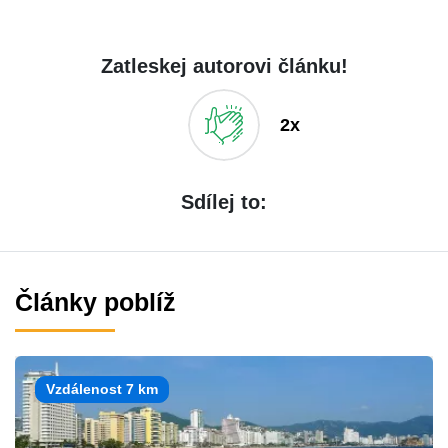
Zatleskej autorovi článku!
2x
Sdílej to:
Články poblíž
Vzdálenost 7 km