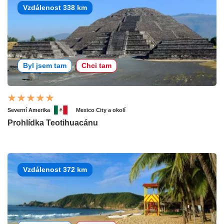
Vzdálenost 338 km
Byl jsem tam
Chci tam
Severní Amerika
Mexico City a okolí
Prohlídka Teotihuacánu
Vzdálenost 372 km