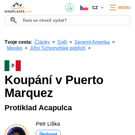
CZ
MENU
Tvoje cesta:
Články
Svět
Severní Amerika
Mexiko
Jižní Tichomořské pobřeží
Koupání v Puerto
Marquez
Protiklad Acapulca
Petr Liška
Sledovat