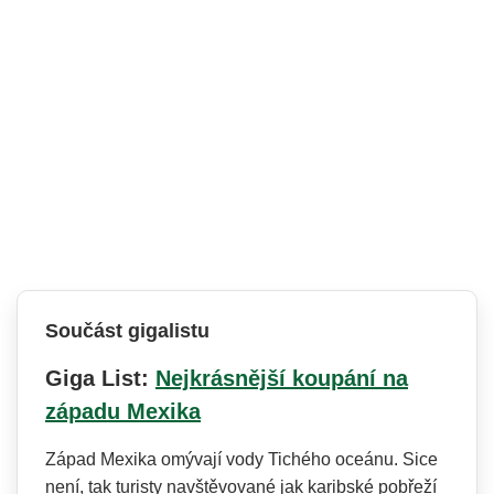
Součást gigalistu
Giga List:
Nejkrásnější koupání na
západu Mexika
Západ Mexika omývají vody Tichého oceánu. Sice
není, tak turisty navštěvované jak karibské pobřeží