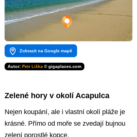
Zobrazit na Google mapě
Autor:
Petr Liška
© gigaplaces.com
Zelené hory v okolí Acapulca
Nejen koupání, ale i vlastní okolí pláže je
krásné. Přímo od moře se zvedají bujnou
zelení porostlé kopce.