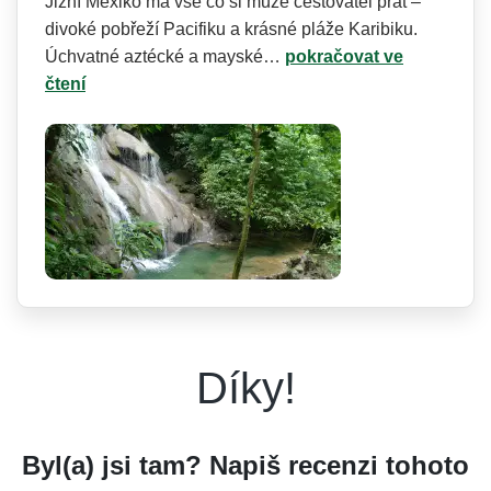
Jižní Mexiko má vše co si může cestovatel přát –
divoké pobřeží Pacifiku a krásné pláže Karibiku.
Úchvatné aztécké a mayské…
pokračovat ve
čtení
Díky!
Byl(a) jsi tam? Napiš recenzi tohoto