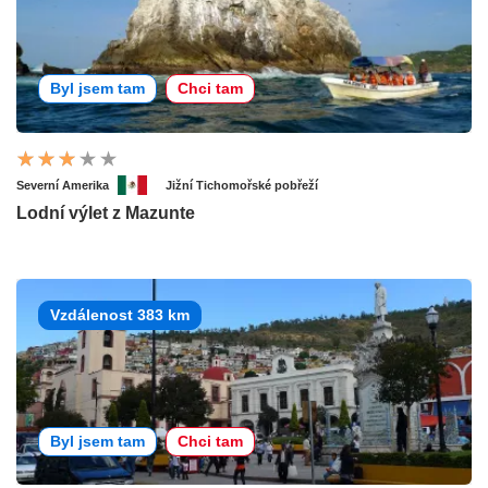
Byl jsem tam
Chci tam
Severní Amerika
Jižní Tichomořské pobřeží
Lodní výlet z Mazunte
Vzdálenost 383 km
Byl jsem tam
Chci tam