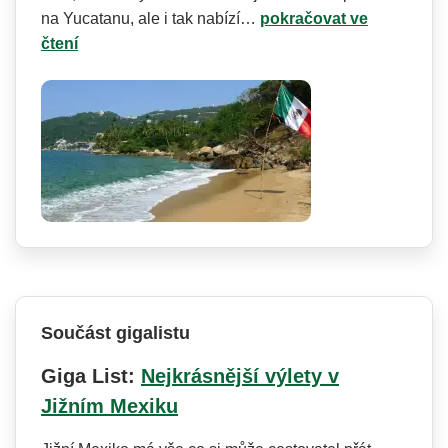
na Yucatanu, ale i tak nabízí…
pokračovat ve
čtení
Součást gigalistu
Giga List:
Nejkrásnější výlety v
Jižním Mexiku