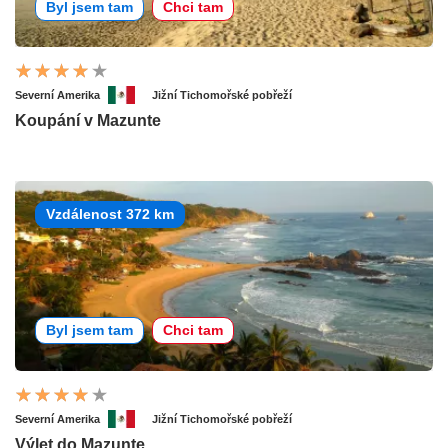
Byl jsem tam
Chci tam
Severní Amerika
Jižní Tichomořské pobřeží
Koupání v Mazunte
Vzdálenost 372 km
Byl jsem tam
Chci tam
Severní Amerika
Jižní Tichomořské pobřeží
Výlet do Mazunte