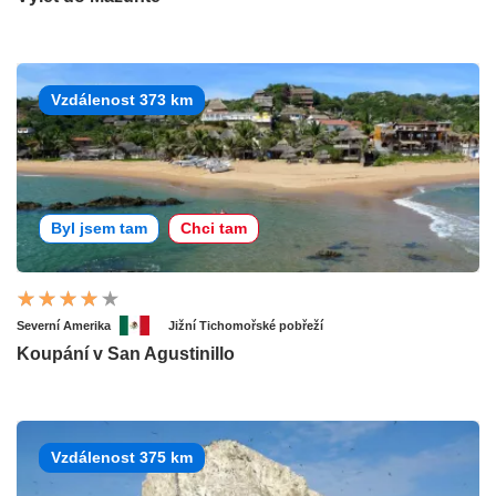
Vzdálenost 373 km
Byl jsem tam
Chci tam
Severní Amerika
Jižní Tichomořské pobřeží
Koupání v San Agustinillo
Vzdálenost 375 km