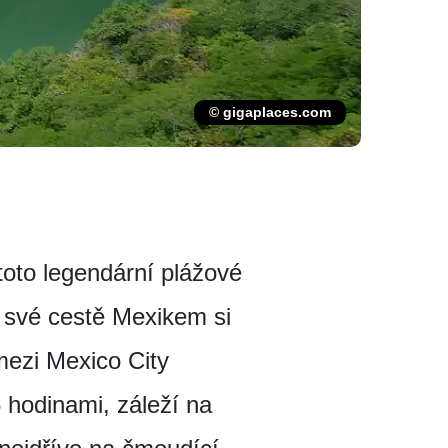
© gigaplaces.com
toto legendární plážové
i své cestě Mexikem si
mezi Mexico City
 hodinami, záleží na