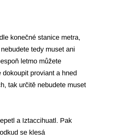
odle konečné stanice metra,
, nebudete tedy muset ani
 alespoň letmo můžete
e dokoupit proviant a hned
ch, tak určitě nebudete muset
petl a Iztaccihuatl. Pak
 odkud se klesá