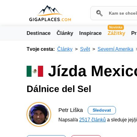
Novinka
Destinace
Články
Inspirace
Zážitky
Pr
Tvoje cesta:
Články
Svět
Severní Amerika
Jízda Mexic
Dálnice del Sel
Petr Liška
Sledovat
Napsal/a
2517 článků
a sleduje jej/