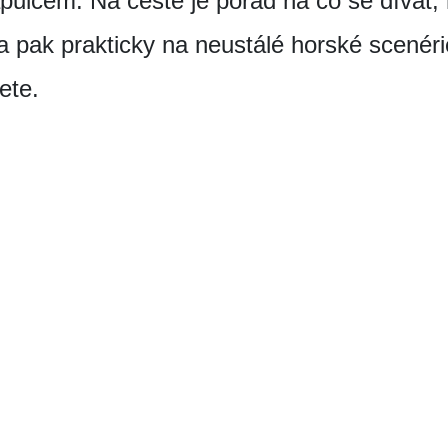
pulcem. Na cestě je pořád na co se dívat,
a pak prakticky na neustálé horské scenéri
ete.