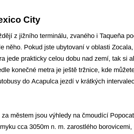
exico City
dějí z jižního terminálu, zvaného i Taqueňa p
dle něho. Pokud jste ubytovaní v oblasti Zocala
tra jede prakticky celou dobu nad zemí, tak si
edle konečné metra je ještě tržnice, kde můžet
utobusy do Acapulca jezdí v krátkých intervale
 za městem jsou výhledy na čmoudící Popocate
myku cca 3050m n. m. zarostlého borovicemi,