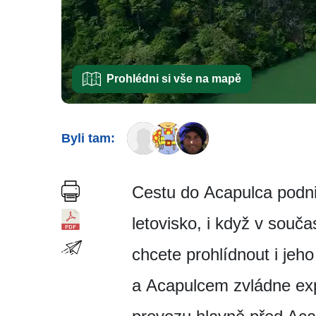
Prohlédni si vše na mapě
Byli tam:
Cestu do Acapulca podni
letovisko, i když v souč
chcete prohlídnout i jeh
a Acapulcem zvládne exp