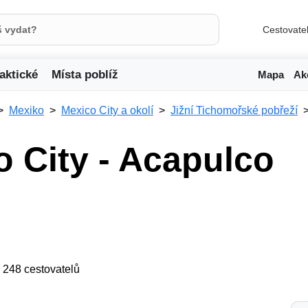
Cestovate
aktické
Místa poblíž
Mapa
Ak
Mexiko
Mexico City a okolí
Jižní Tichomořské pobřeží
o City - Acapulco
ji 248 cestovatelů