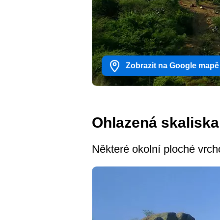
Zobrazit na Google mapě
Ohlazená skaliska
Některé okolní ploché vrch