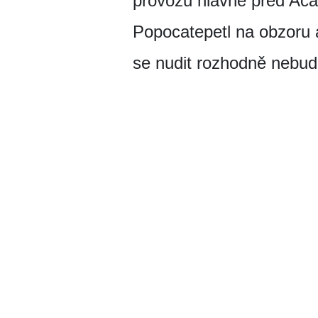
provozu hlavně před Aca
Popocatepetl na obzoru 
se nudit rozhodně nebud