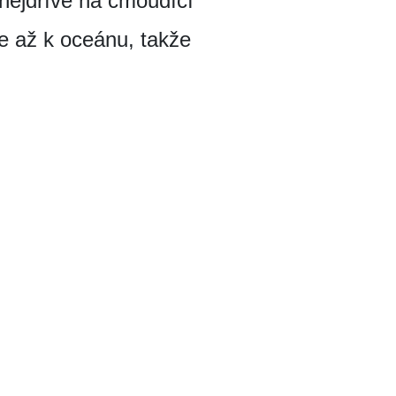
 nejdříve na čmoudící
e až k oceánu, takže