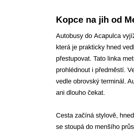
Kopce na jih od M
Autobusy do Acapulca vyjíž
která je prakticky hned ve
přestupovat. Tato linka me
prohlédnout i předměstí. V
vedle obrovský terminál. A
ani dlouho čekat.
Cesta začíná stylově, hned
se stoupá do menšího průs