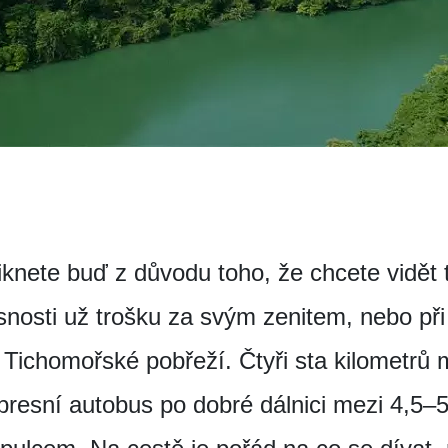
knete buď z důvodu toho, že chcete vidět 
asnosti už trošku za svým zenitem, nebo př
o Tichomořské pobřeží. Čtyři sta kilometrů 
resní autobus po dobré dálnici mezi 4,5–5