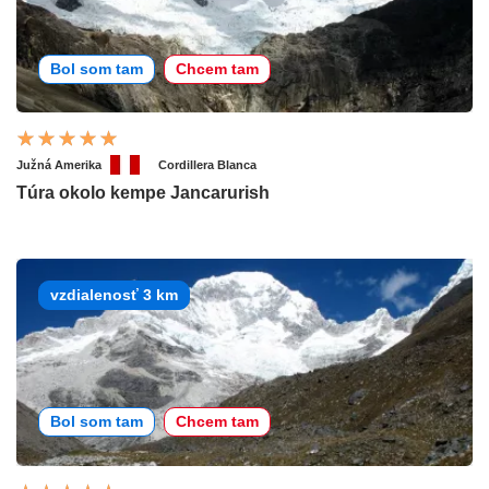
Bol som tam
Chcem tam
Južná Amerika
Cordillera Blanca
Túra okolo kempe Jancarurish
vzdialenosť 3 km
Bol som tam
Chcem tam