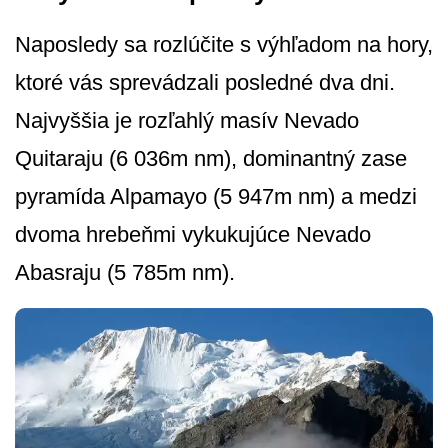
Naposledy sa rozlúčite s výhľadom na hory,
ktoré vás sprevádzali posledné dva dni.
Najvyššia je rozľahlý masív Nevado
Quitaraju (6 036m nm), dominantný zase
pyramída Alpamayo (5 947m nm) a medzi
dvoma hrebeňmi vykukujúce Nevado
Abasraju (5 785m nm).