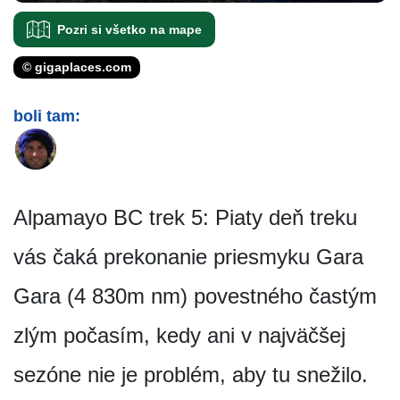
Pozri si všetko na mape
© gigaplaces.com
boli tam:
Alpamayo BC trek 5: Piaty deň treku
vás čaká prekonanie priesmyku Gara
Gara (4 830m nm) povestného častým
zlým počasím, kedy ani v najväčšej
sezóne nie je problém, aby tu snežilo.