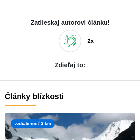
Zatlieskaj autorovi článku!
2x
Zdieľaj to:
Články blízkosti
vzdialenosť 3 km