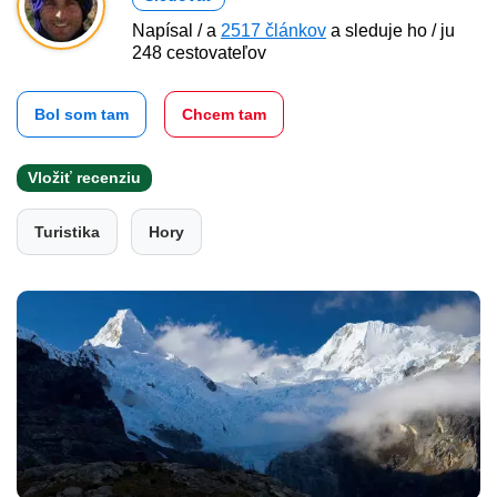
Napísal / a
2517 článkov
a sleduje ho / ju
248 cestovateľov
Bol som tam
Chcem tam
Vložiť recenziu
Turistika
Hory