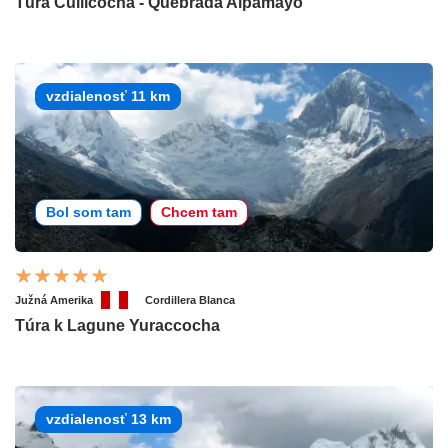
Túra Cullicocha - Quebrada Alpamayo
vzdialenosť 11 km
Bol som tam
Chcem tam
Južná Amerika
Cordillera Blanca
Túra k Lagune Yuraccocha
vzdialenosť 13 km