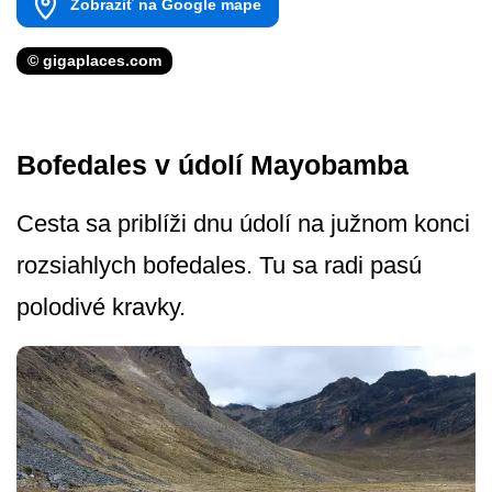
Zobraziť na Google mape
© gigaplaces.com
Bofedales v údolí Mayobamba
Cesta sa priblíži dnu údolí na južnom konci
rozsiahlych bofedales. Tu sa radi pasú
polodivé kravky.