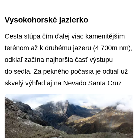
Vysokohorské jazierko
Cesta stúpa čím ďalej viac kamenitějším
terénom až k druhému jazeru (4 700m nm),
odkiaľ začína najhoršia časť výstupu
do sedla. Za pekného počasia je odtiaľ už
skvelý výhľad aj na Nevado Santa Cruz.