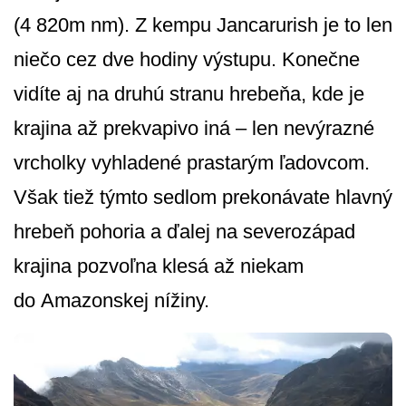
(4 820m nm). Z kempu Jancarurish je to len
niečo cez dve hodiny výstupu. Konečne
vidíte aj na druhú stranu hrebeňa, kde je
krajina až prekvapivo iná – len nevýrazné
vrcholky vyhladené prastarým ľadovcom.
Však tiež týmto sedlom prekonávate hlavný
hrebeň pohoria a ďalej na severozápad
krajina pozvoľna klesá až niekam
do Amazonskej nížiny.