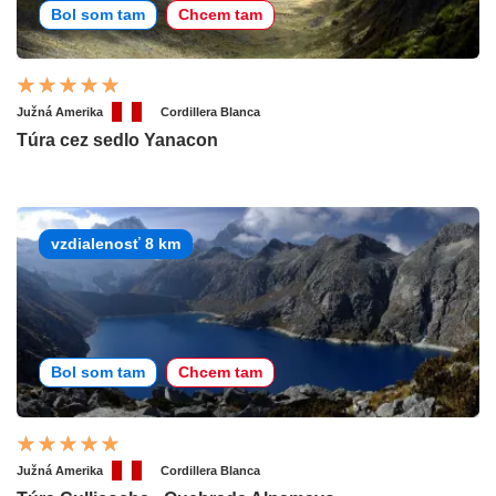
Bol som tam
Chcem tam
Južná Amerika
Cordillera Blanca
Túra cez sedlo Yanacon
vzdialenosť 8 km
Bol som tam
Chcem tam
Južná Amerika
Cordillera Blanca