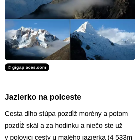
© gigaplaces.com
Jazierko na polceste
Cesta dlho stúpa pozdĺž morény a potom
pozdĺž skál a za hodinku a niečo ste už
v polovici cesty u malého jazierka (4 533m