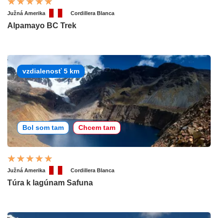
Južná Amerika
Cordillera Blanca
Alpamayo BC Trek
vzdialenosť 5 km
Bol som tam
Chcem tam
Južná Amerika
Cordillera Blanca
Túra k lagúnam Safuna