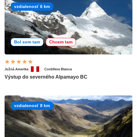
vzdialenosť 6 km
Bol som tam
Chcem tam
Južná Amerika
Cordillera Blanca
Výstup do severného Alpamayo BC
vzdialenosť 8 km