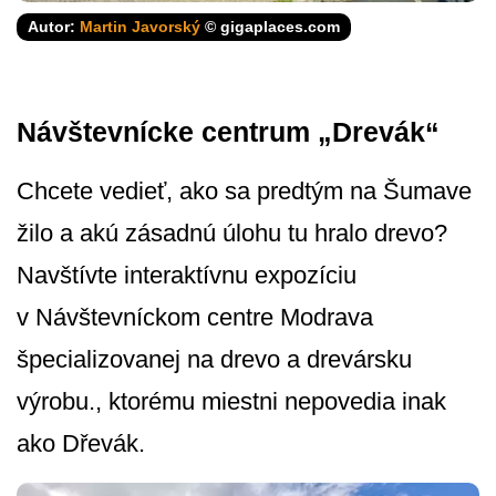
Autor:
Martin Javorský
© gigaplaces.com
Návštevnícke centrum „Drevák“
Chcete vedieť, ako sa predtým na Šumave
žilo a akú zásadnú úlohu tu hralo drevo?
Navštívte interaktívnu expozíciu
v Návštevníckom centre Modrava
špecializovanej na drevo a drevársku
výrobu., ktorému miestni nepovedia inak
ako Dřevák.