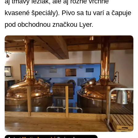
aj tmavý ležiak, ale aj rôzne vrchne
kvasené špeciály). Pivo sa tu varí a čapuje
pod obchodnou značkou Lyer.