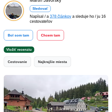
Martin Javorský
Sledovať
Napísal / a
378 článkov
a sleduje ho / ju 16
cestovateľov
Bol som tam
Chcem tam
Vložiť recenziu
Cestovanie
Najkrajšie miesta