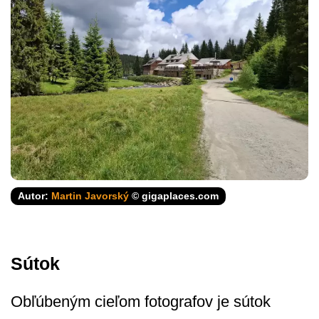
Autor:
Martin Javorský
© gigaplaces.com
Sútok
Obľúbeným cieľom fotografov je sútok