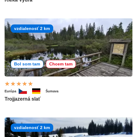
vzdialenosť 2 km
Bol som tam
Chcem tam
Európa
Šumava
Trojjazerná slať
vzdialenosť 2 km