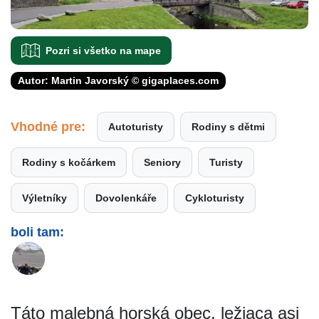
Pozri si všetko na mape
Autor: Martin Javorský © gigaplaces.com
Vhodné pre:
Autoturisty
Rodiny s dětmi
Rodiny s kočárkem
Seniory
Turisty
Výletníky
Dovolenkáře
Cykloturisty
boli tam:
Táto malebná horská obec, ležiaca asi