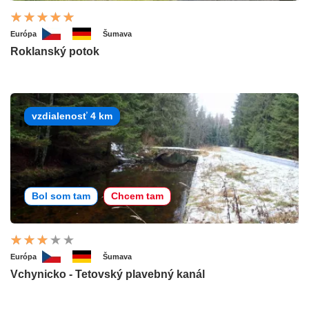
Európa
Šumava
Roklanský potok
vzdialenosť 4 km
Bol som tam
Chcem tam
Európa
Šumava
Vchynicko - Tetovský plavebný kanál