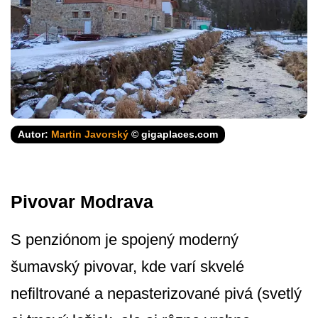
Autor:
Martin Javorský
© gigaplaces.com
Pivovar Modrava
S penziónom je spojený moderný
šumavský pivovar, kde varí skvelé
nefiltrované a nepasterizované pivá (svetlý