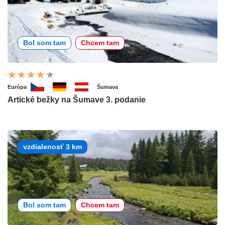
Bol som tam
Chcem tam
Európa
Šumava
Artické bežky na Šumave 3. podanie
vzdialenosť 3 km
Bol som tam
Chcem tam