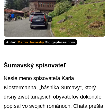
Autor:
Martin Javorský
© gigaplaces.com
Šumavský spisovateľ
Nesie meno spisovateľa Karla
Klostermanna, „básnika Šumavy“, ktorý
drsný život tunajších obyvateľov dokonale
popísal vo svojich románoch. Chata prešla