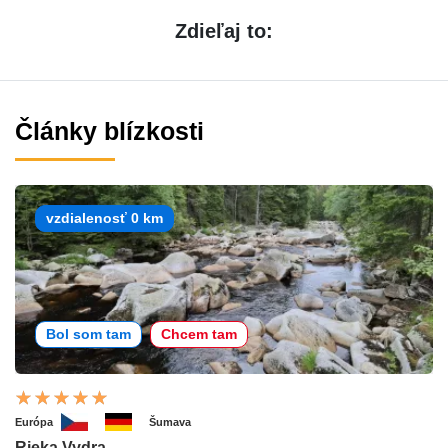
Zdieľaj to:
Články blízkosti
vzdialenosť 0 km
Bol som tam
Chcem tam
Európa
Šumava
Rieka Vydra