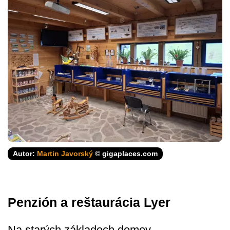
Autor:
Martin Javorský
© gigaplaces.com
Penzión a reštaurácia Lyer
Na starých základoch domov