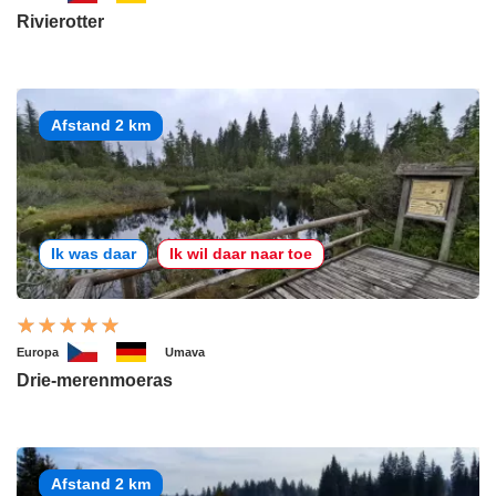
Rivierotter
Afstand 2 km
Ik was daar
Ik wil daar naar toe
Europa
Umava
Drie-merenmoeras
Afstand 2 km