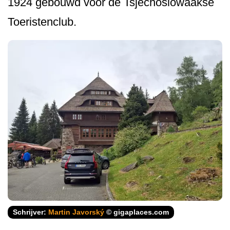
1924 gebouwd voor de Tsjechoslowaakse
Toeristenclub.
Schrijver:
Martin Javorský
© gigaplaces.com