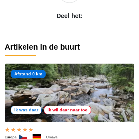
Deel het:
Artikelen in de buurt
Afstand 0 km
Ik was daar
Ik wil daar naar toe
Europa
Umava