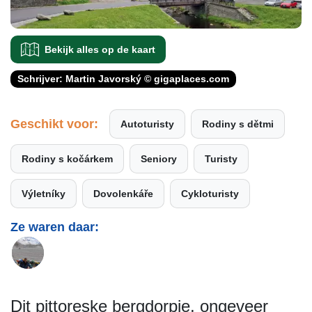
Bekijk alles op de kaart
Schrijver: Martin Javorský © gigaplaces.com
Geschikt voor:
Autoturisty
Rodiny s dětmi
Rodiny s kočárkem
Seniory
Turisty
Výletníky
Dovolenkáře
Cykloturisty
Ze waren daar:
Dit pittoreske bergdorpje, ongeveer