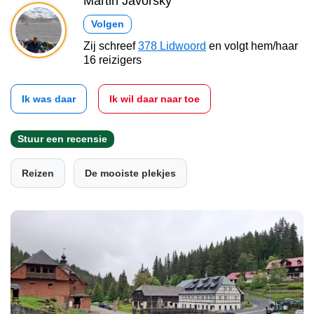
Martin Javorský
Volgen
Zij schreef
378 Lidwoord
en volgt hem/haar
16 reizigers
Ik was daar
Ik wil daar naar toe
Stuur een recensie
Reizen
De mooiste plekjes