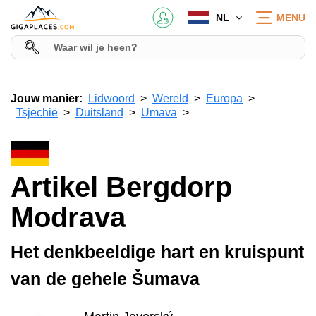
NL
MENU
Jouw manier:
Lidwoord
Wereld
Europa
Tsjechië
Duitsland
Umava
Artikel Bergdorp
Modrava
Het denkbeeldige hart en kruispunt
van de gehele Šumava