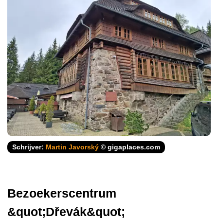
Schrijver:
Martin Javorský
© gigaplaces.com
Bezoekerscentrum
&quot;Dřevák&quot;