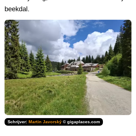
beekdal.
Schrijver:
Martin Javorský
© gigaplaces.com