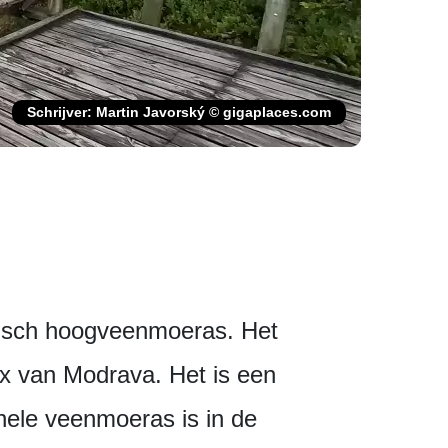
Schrijver: Martin Javorský © gigaplaces.com
pisch hoogveenmoeras. Het
x van Modrava. Het is een
hele veenmoeras is in de