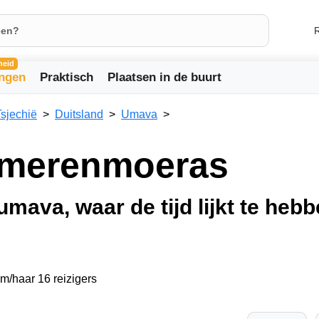
R
heid
ingen
Praktisch
Plaatsen in de buurt
Tsjechië
Duitsland
Umava
e-merenmoeras
mava, waar de tijd lijkt te hebb
em/haar 16 reizigers