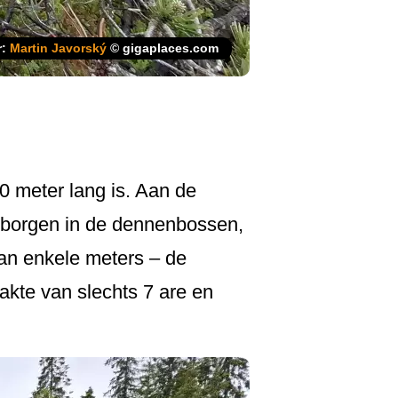
r:
Martin Javorský
© gigaplaces.com
0 meter lang is. Aan de
erborgen in de dennenbossen,
van enkele meters – de
akte van slechts 7 are en