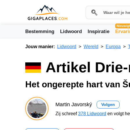
Nieuwig
Bestemming
Lidwoord
Inspiratie
Ervar
Jouw manier:
Lidwoord
Wereld
Europa
Artikel Dri
Het ongerepte hart van Šu
Martin Javorský
Volgen
Zij schreef
378 Lidwoord
en volgt h