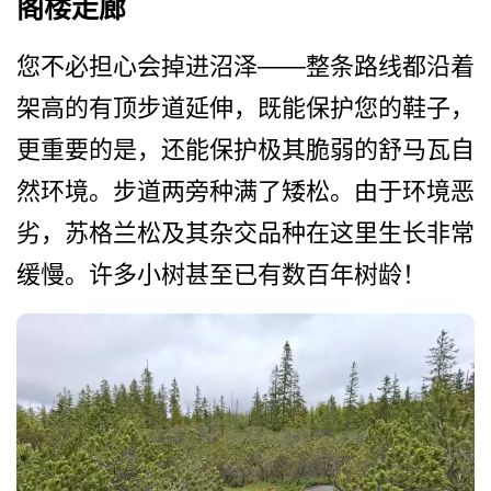
阁楼走廊
您不必担心会掉进沼泽——整条路线都沿着
架高的有顶步­道延伸，既能保护您的鞋子，
更重要的是，还能保护极­其脆弱的舒马瓦自
然环境。步道两旁种满了矮松。由于­环境恶
劣，苏格兰松及其杂交品种在这里生长非常
缓慢­。许多小树甚至已有数百年树龄！