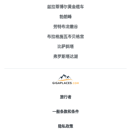
兹拉蒂博尔黄金缆车
勃朗峰
劳特布龙嫩谷
布拉格施瓦岑贝格宫
比萨斜塔
弗罗斯塔达湖
旅行者
一般条款和条件
隐私政策