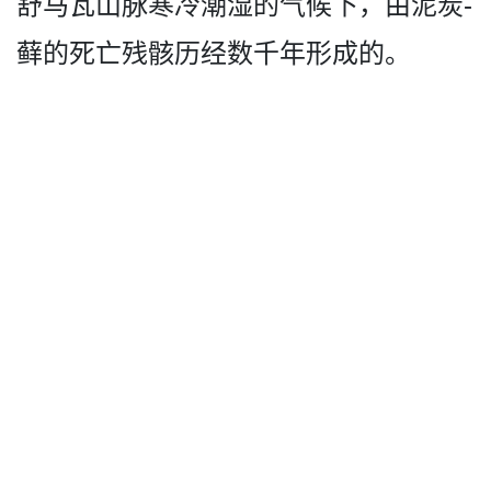
舒马瓦山脉寒冷潮湿的气候下，由泥炭­
藓的死亡残骸历经数千年形成的。