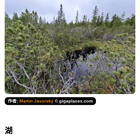
作者:
Martin Javorský
© gigaplaces.com
湖