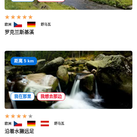
欧洲
舒马瓦
罗克兰斯基溪
距离 5 km
我在那里
我想去那边
欧洲
舒马瓦
沿着水獭远足