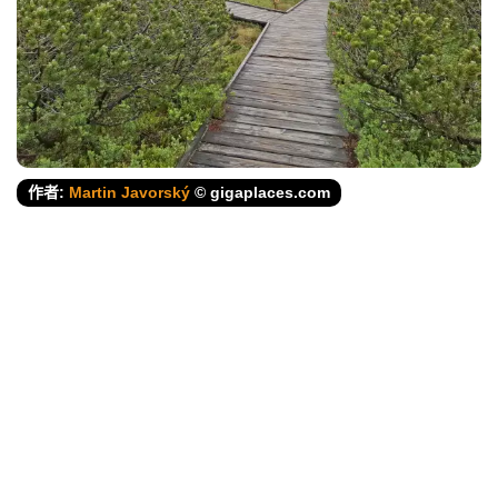
作者:
Martin Javorský
© gigaplaces.com