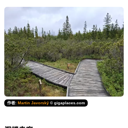
作者:
Martin Javorský
© gigaplaces.com