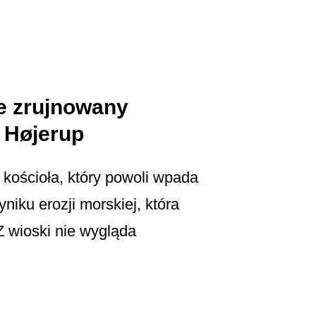
e zrujnowany
 Højerup
kościoła, który powoli wpada
niku erozji morskiej, która
 wioski nie wygląda