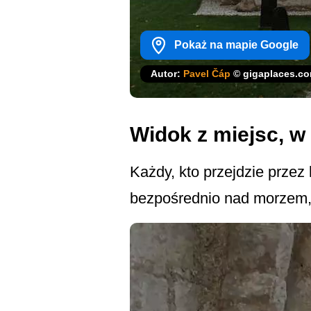
Pokaż na mapie Google
Autor:
Pavel Čáp
© gigaplaces.c
Widok z miejsc, w 
Każdy, kto przejdzie przez 
bezpośrednio nad morzem, a