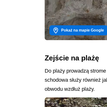
Pokaż na mapie Google
Zejście na plażę
Do plaży prowadzą strome s
schodowa służy również ja
obwodu wzdłuż plaży.