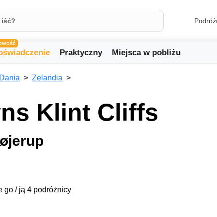
Podróż
owość
oświadczenie
Praktyczny
Miejsca w pobliżu
Dania
Zelandia
ns Klint Cliffs
øjerup
 go / ją 4 podróżnicy