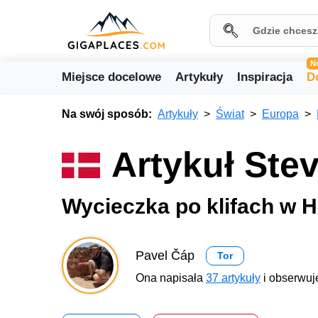
N
Miejsce docelowe
Artykuły
Inspiracja
D
Na swój sposób:
Artykuły
Świat
Europa
Artykuł Stev
Wycieczka po klifach w H
Pavel Čáp
Tor
Ona napisała
37 artykuły
i obserwuje