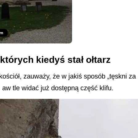
om
których kiedyś stał ołtarz
kościół, zauważy, że w jakiś sposób „tęskni za
w tle widać już dostępną część klifu.