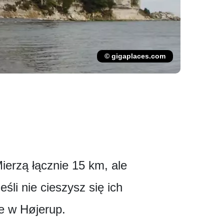
© gigaplaces.com
ierzą łącznie 15 km, ale
śli nie cieszysz się ich
e w Højerup.