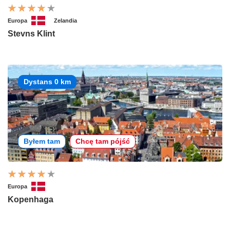
Europa
Zelandia
Stevns Klint
Dystans 0 km
Byłem tam
Chcę tam pójść
Europa
Kopenhaga