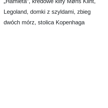
„Hamleta”, kredowe klify Møns Klint,
Legoland, domki z szyldami, zbieg
dwóch mórz, stolica Kopenhaga