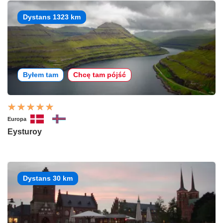
Dystans 1323 km
Byłem tam
Chcę tam pójść
Europa
Eysturoy
Dystans 30 km