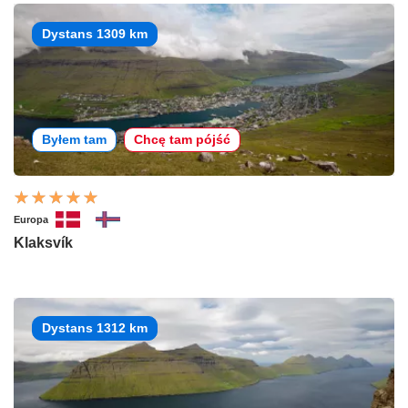
Dystans 1309 km
Byłem tam
Chcę tam pójść
Europa
Klaksvík
Dystans 1312 km