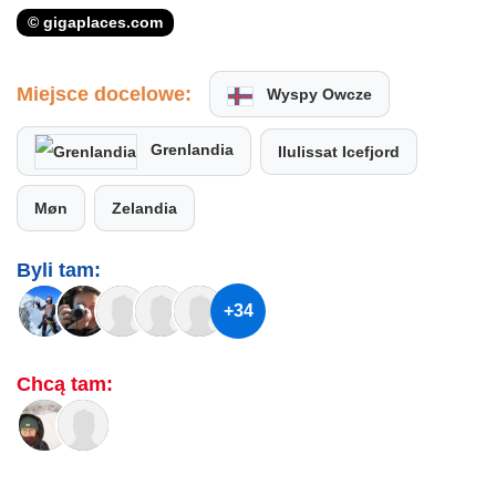
© gigaplaces.com
Miejsce docelowe:
Wyspy Owcze
Grenlandia
Ilulissat Icefjord
Møn
Zelandia
Byli tam:
+34
Chcą tam: