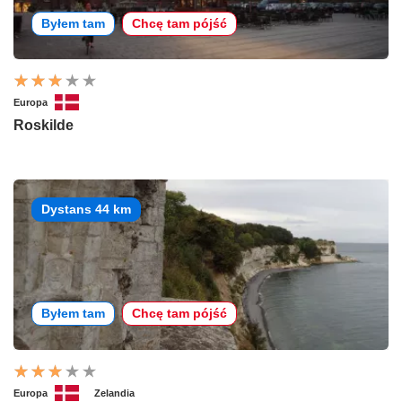
Byłem tam
Chcę tam pójść
Europa
Roskilde
Dystans 44 km
Byłem tam
Chcę tam pójść
Europa
Zelandia