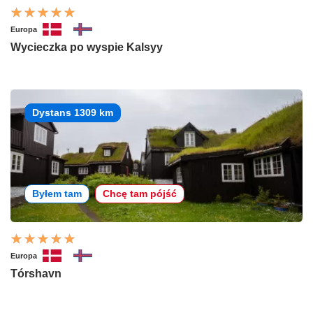
Europa
Wycieczka po wyspie Kalsyy
Dystans 1309 km
Byłem tam
Chcę tam pójść
Europa
Tórshavn