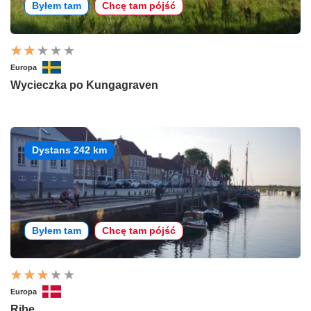
Byłem tam
Chcę tam pójść
Europa
Wycieczka po Kungagraven
Dystans 242 km
Byłem tam
Chcę tam pójść
Europa
Ribe