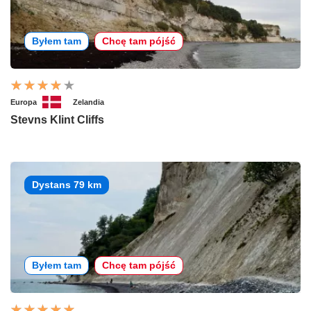
Byłem tam
Chcę tam pójść
Europa
Zelandia
Stevns Klint Cliffs
Dystans 79 km
Byłem tam
Chcę tam pójść