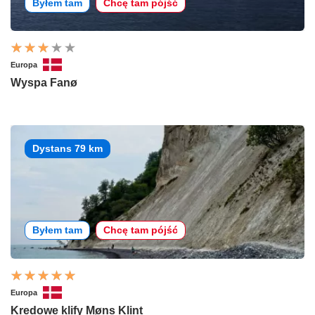
Byłem tam
Chcę tam pójść
Europa
Wyspa Fanø
Dystans 79 km
Byłem tam
Chcę tam pójść
Europa
Kredowe klify Møns Klint