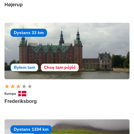
Højerup
Dystans 33 km
Byłem tam
Chcę tam pójść
Europa
Frederiksborg
Dystans 1334 km