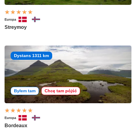
Europa
Streymoy
Dystans 1311 km
Byłem tam
Chcę tam pójść
Europa
Bordeaux