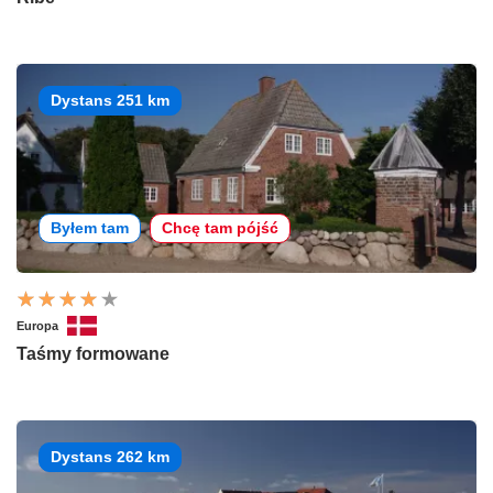
Dystans 251 km
Byłem tam
Chcę tam pójść
Europa
Taśmy formowane
Dystans 262 km