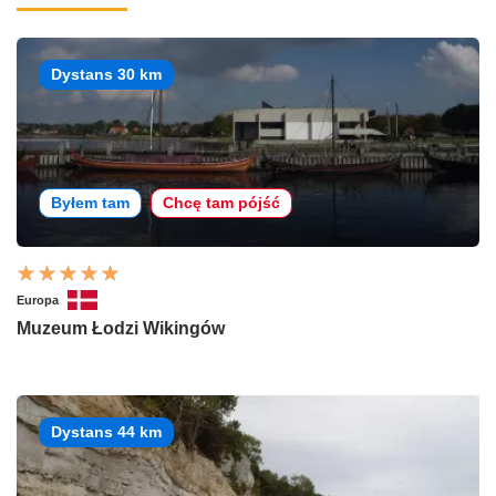
Dystans 30 km
Byłem tam
Chcę tam pójść
Europa
Muzeum Łodzi Wikingów
Dystans 44 km