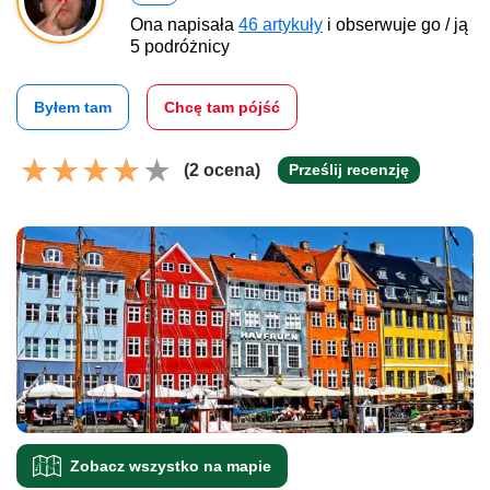
Ona napisała
46 artykuły
i obserwuje go / ją
5 podróżnicy
Byłem tam
Chcę tam pójść
(2 ocena)
Prześlij recenzję
Zobacz wszystko na mapie