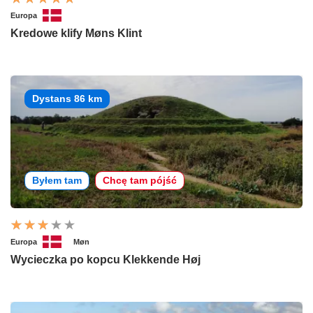
Europa
Kredowe klify Møns Klint
Dystans 86 km
Byłem tam
Chcę tam pójść
Europa
Møn
Wycieczka po kopcu Klekkende Høj