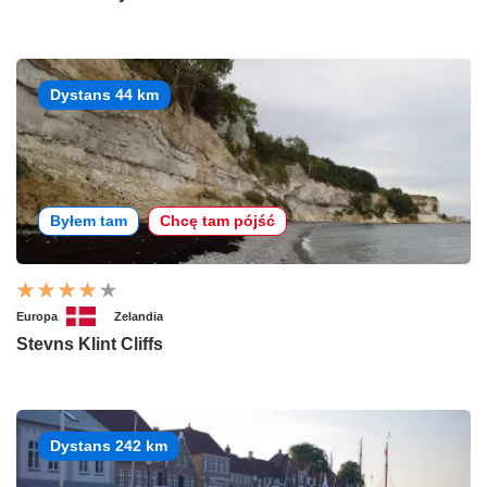
Dystans 44 km
Byłem tam
Chcę tam pójść
Europa
Zelandia
Stevns Klint Cliffs
Dystans 242 km