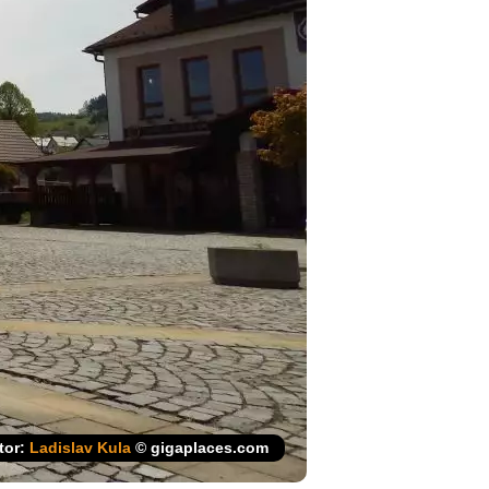
tor:
Ladislav Kula
© gigaplaces.com