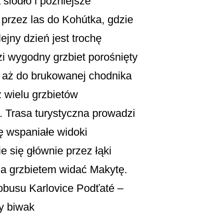
siodło i późniejsze
przez las do Kohútka, gdzie
jny dzień jest trochę
zi wygodny grzbiet porośnięty
wą aż do brukowanej chodnika
z wielu grzbietów
s. Trasa turystyczna prowadzi
ę wspaniałe widoki
 się głównie przez łąki
 za grzbietem widać Makytę.
tobusu Karlovice Podťaté –
y biwak