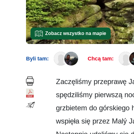
Zobacz wszystko na mapie
Byli tam:
Chcą tam:
Zaczęliśmy przeprawę Ja
spędziliśmy pierwszą no
grzbietem do górskiego h
wspięła się przez Malý Ja