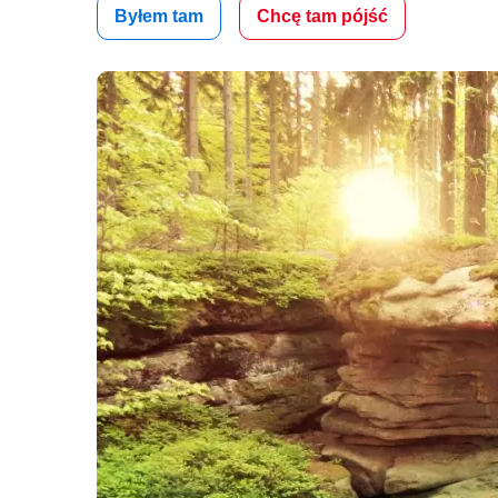
Byłem tam
Chcę tam pójść