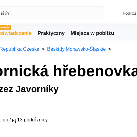
Podróż
owość
oświadczenie
Praktyczny
Miejsca w pobliżu
Republika Czeska
Beskidy Morawsko-Śląskie
ornická hřebenovk
zez Javorníky
e go / ją 13 podróżnicy