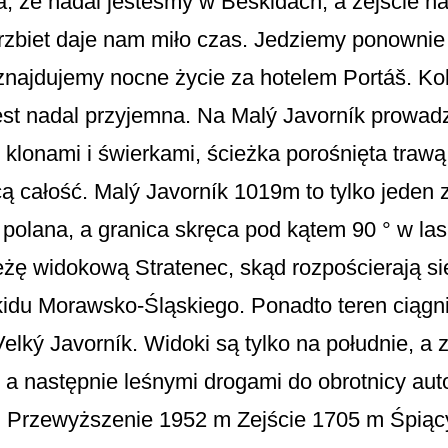
, że nadal jesteśmy w Beskidach, a zejście na 
rzbiet daje nam miło czas. Jedziemy ponownie 
znajdujemy nocne życie za hotelem Portáš. Kole
jest nadal przyjemna. Na Malý Javorník prowad
, klonami i świerkami, ścieżka porośnięta tra
cą całość. Malý Javorník 1019m to tylko jeden 
a polana, a granica skręca pod kątem 90 ° w la
eżę widokową Stratenec, skąd rozpościerają si
idu Morawsko-Śląskiego. Ponadto teren ciągnie
elký Javorník. Widoki są tylko na południe, a
 a następnie leśnymi drogami do obrotnicy au
m Przewyższenie 1952 m Zejście 1705 m Śpiąc