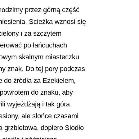
hodzimy przez górną część
esienia. Ścieżka wznosi się
zielony i za szczytem
cerować po łańcuchach
scowym skalnym miasteczku
ny znak. Do tej pory podczas
e do źródła za Ezekielem,
z powrotem do znaku, aby
li wyjeżdżają i tak góra
lesiony, ale słońce czasami
a grzbietowa, dopiero Siodło