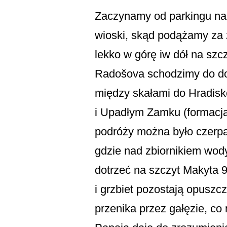
Zaczynamy od parkingu na
wioski, skąd podążamy za 
lekko w górę iw dół na szcz
Radošova schodzimy do do
między skałami do Hradis
i Upadłym Zamku (formacja
podróży można było czerpać
gdzie nad zbiornikiem wody
dotrzeć na szczyt Makyta 9
i grzbiet pozostają opuszcz
przenika przez gałęzie, co