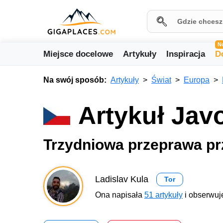
N
Miejsce docelowe
Artykuły
Inspiracja
D
Na swój sposób:
Artykuły
Świat
Europa
Artykuł Jav
Trzydniowa przeprawa pr
Ladislav Kula
Tor
Ona napisała
51 artykuły
i obserwuj