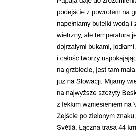
Papaja daje do zrozumienia
podejście z powrotem na g
napełniamy butelki wodą i 
wietrzny, ale temperatura 
dojrzałymi bukami, jodłami
i całość tworzy uspokajają
na grzbiecie, jest tam mał
już na Słowacji. Mijamy wi
na najwyższe szczyty Besk
z lekkim wzniesieniem na V
Zejście po zielonym znaku,
Světlá. Łączna trasa 44 k