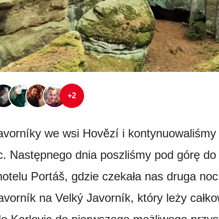
+2
vorníky we wsi Hovězí i kontynuowaliśmy w
c. Następnego dnia poszliśmy pod górę do
otelu Portáš, gdzie czekała nas druga noc
vorník na Velký Javorník, który leży całkow