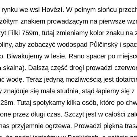
 rynku we wsi Hovězí. W pełnym słońcu przec
żółtym znakiem prowadzącym na pierwsze wzni
yt Filki 759m, tutaj zmieniamy kolor znaku na 
liny, aby zobaczyć wodospad Půlčinský i spa
ko. Biwakujemy w lesie. Rano spacer po miej
 skalna). Dalszą część drogi prowadzi czerwo
 wodę. Teraz jedyną możliwością jest dotarci
 znajduje się mała studnia, stąd łapiemy się 
23m. Tutaj spotykamy kilka osób, które po chwi
one przez długi czas. Szczyt jest w całości za
 nas przyjemnie ogrzewa. Prowadzi piękna tras