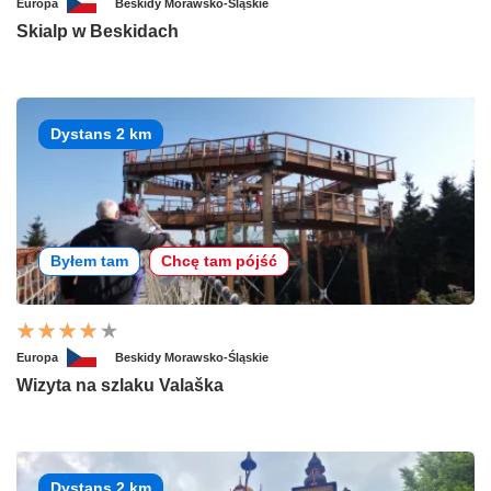
Europa
Beskidy Morawsko-Śląskie
Skialp w Beskidach
Dystans 2 km
Byłem tam
Chcę tam pójść
Europa
Beskidy Morawsko-Śląskie
Wizyta na szlaku Valaška
Dystans 2 km