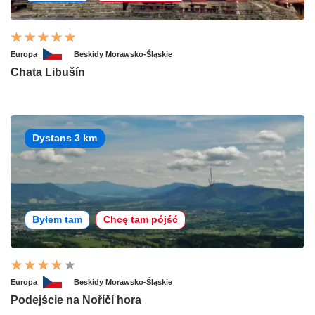
Europa
Beskidy Morawsko-Śląskie
Chata Libušín
Dystans 3 km
Byłem tam
Chcę tam pójść
Europa
Beskidy Morawsko-Śląskie
Podejście na Noříčí hora