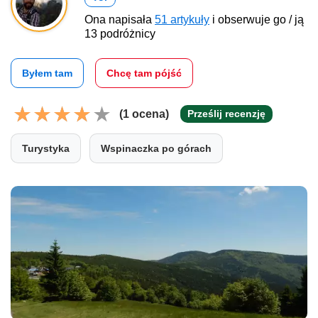
Ona napisała
51 artykuły
i obserwuje go / ją
13 podróżnicy
Byłem tam
Chcę tam pójść
(1 ocena)
Prześlij recenzję
Turystyka
Wspinaczka po górach