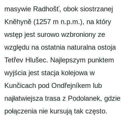
masywie Radhošť, obok siostrzanej
Kněhyně (1257 m n.p.m.), na który
wstęp jest surowo wzbroniony ze
względu na ostatnia naturalna ostoja
Tetřev Hlušec. Najlepszym punktem
wyjścia jest stacja kolejowa w
Kunčicach pod Ondřejníkem lub
najłatwiejsza trasa z Podolanek, gdzie
połączenia nie kursują tak często.