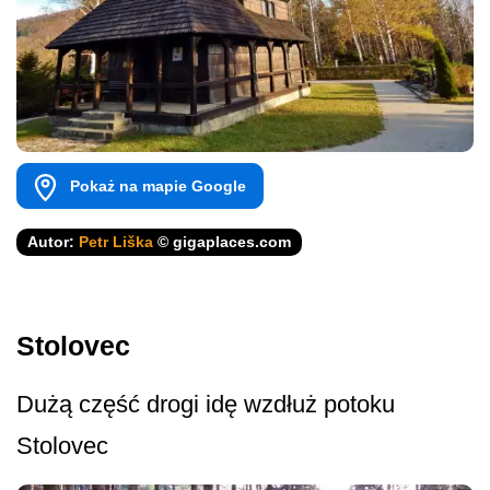
Pokaż na mapie Google
Autor:
Petr Liška
© gigaplaces.com
Stolovec
Dużą część drogi idę wzdłuż potoku
Stolovec