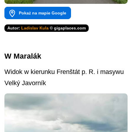
Pokaż na mapie Google
Autor:
Ladislav Kula
© gigaplaces.com
W Maralák
Widok w kierunku Frenštát p. R. i masywu
Velký Javorník