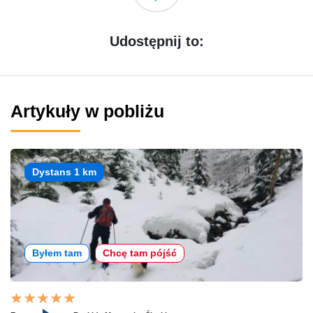
Udostępnij to:
Artykuły w pobliżu
Dystans 1 km
Byłem tam
Chcę tam pójść