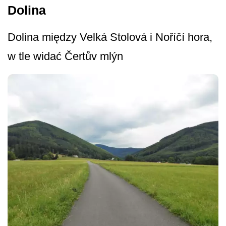
Dolina
Dolina między Velká Stolová i Noříčí hora,
w tle widać Čertův mlýn