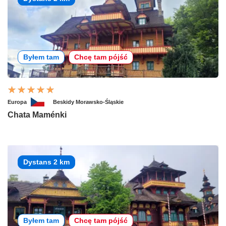
Byłem tam
Chcę tam pójść
Europa
Beskidy Morawsko-Śląskie
Chata Maménki
Dystans 2 km
Byłem tam
Chcę tam pójść