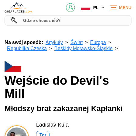
PL
MENU
Na swój sposób:
Artykuły
Świat
Europa
Republika Czeska
Beskidy Morawsko-Śląskie
Wejście do Devil's
Mill
Młodszy brat zakazanej Kapłanki
Ladislav Kula
Tor