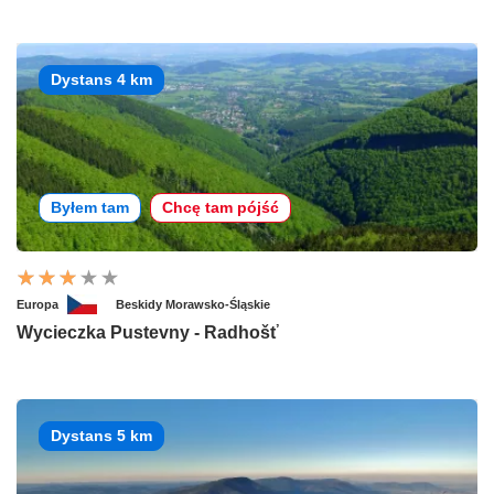
Dystans 4 km
Byłem tam
Chcę tam pójść
Europa
Beskidy Morawsko-Śląskie
Wycieczka Pustevny - Radhošť
Dystans 5 km