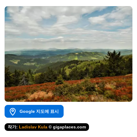
Google 지도에 표시
작가:
Ladislav Kula
© gigaplaces.com