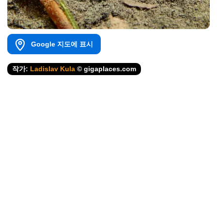
Google 지도에 표시
작가:
Ladislav Kula
© gigaplaces.com