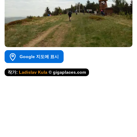
Google 지도에 표시
작가:
Ladislav Kula
© gigaplaces.com