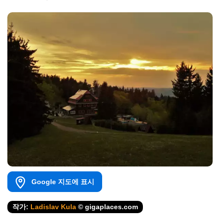
Google 지도에 표시
작가:
Ladislav Kula
© gigaplaces.com