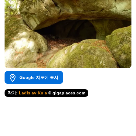
Google 지도에 표시
작가:
Ladislav Kula
© gigaplaces.com