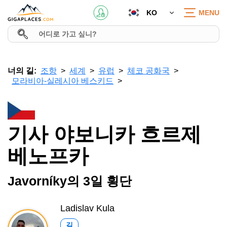
KO
MENU
너의 길:
조항
세계
유럽
체코 공화국
모라비아-실레시아 베스키드
기사 야보니카 흐르제
베노프카
Javorníky의 3일 횡단
Ladislav Kula
길