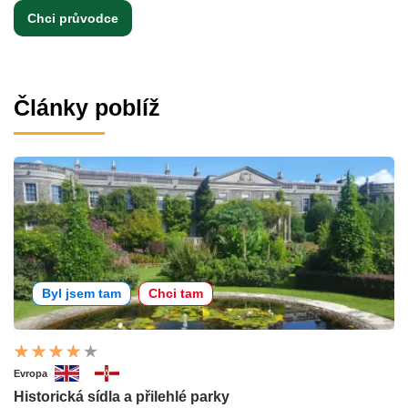
Chci průvodce
Články poblíž
Byl jsem tam
Chci tam
Evropa
Historická sídla a přilehlé parky