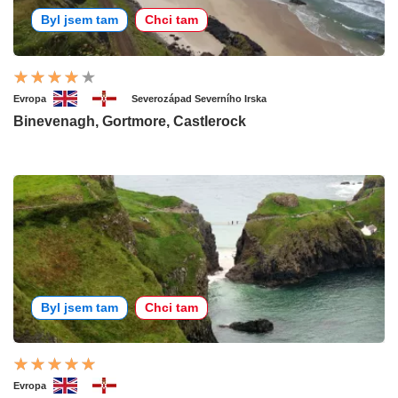
Byl jsem tam
Chci tam
Evropa
Severozápad Severního Irska
Binevenagh, Gortmore, Castlerock
Byl jsem tam
Chci tam
Evropa