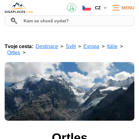
CZ
MENU
Tvoje cesta:
Destinace
Svět
Evropa
Itálie
Ortles
Ortles