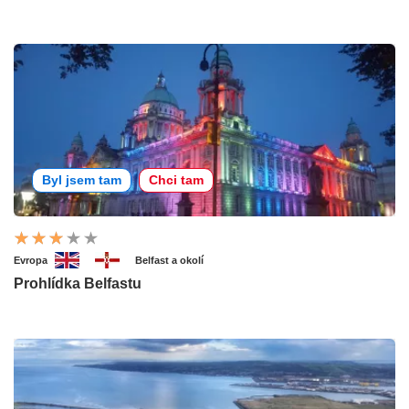
Byl jsem tam
Chci tam
Evropa
Belfast a okolí
Prohlídka Belfastu