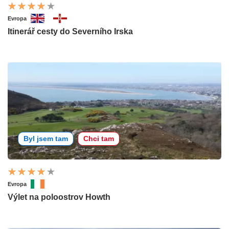
Evropa
Itinerář cesty do Severního Irska
Byl jsem tam
Chci tam
Evropa
Výlet na poloostrov Howth