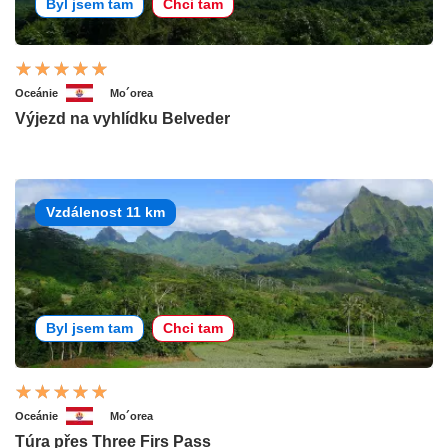
Byl jsem tam
Chci tam
Oceánie
Mo´orea
Výjezd na vyhlídku Belveder
Vzdálenost 11 km
Byl jsem tam
Chci tam
Oceánie
Mo´orea
Túra přes Three Firs Pass