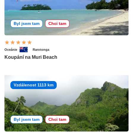
Byl jsem tam
Chci tam
Oceánie
Rarotonga
Koupání na Muri Beach
Vzdálenost 1113 km
Byl jsem tam
Chci tam