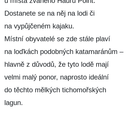
u místa zvaného Hauru Point.
Dostanete se na něj na lodi či
na vypůjčeném kajaku.
Místní obyvatelé se zde stále plaví
na loďkách podobných katamaránům –
hlavně z důvodů, že tyto lodě mají
velmi malý ponor, naprosto ideální
do těchto mělkých tichomořských
lagun.