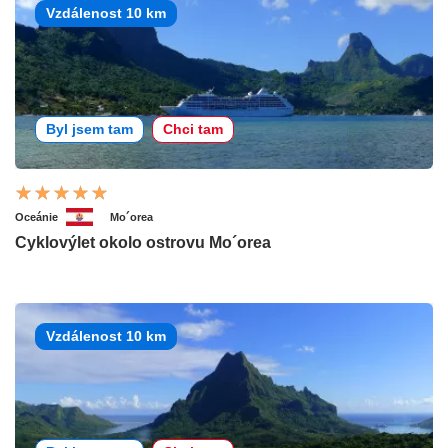
Vzdálenost 10 km
Byl jsem tam
Chci tam
Oceánie
Mo´orea
Cyklovýlet okolo ostrovu Mo´orea
Vzdálenost 10 km