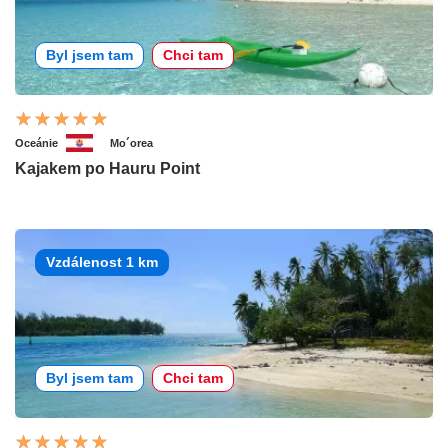
Byl jsem tam
Chci tam
Oceánie
Mo´orea
Kajakem po Hauru Point
Vzdálenost 1 km
Byl jsem tam
Chci tam