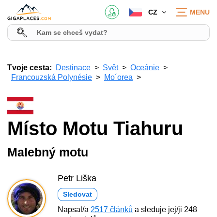
CZ
MENU
Tvoje cesta:
Destinace
Svět
Oceánie
Francouzská Polynésie
Mo´orea
Místo Motu Tiahuru
Malebný motu
Petr Liška
Sledovat
Napsal/a
2517 článků
a sleduje jej/ji 248