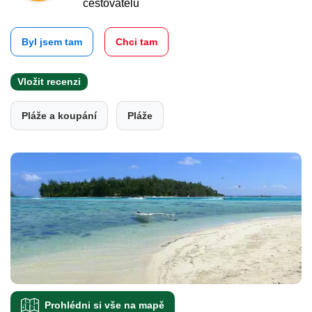
cestovatelů
Byl jsem tam
Chci tam
Vložit recenzi
Pláže a koupání
Pláže
Prohlédni si vše na mapě