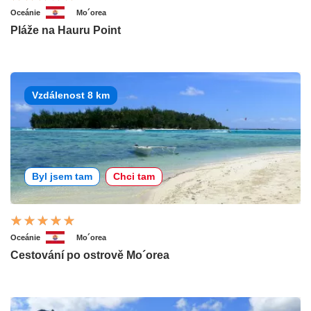
Oceánie
Mo´orea
Pláže na Hauru Point
Vzdálenost 8 km
Byl jsem tam
Chci tam
Oceánie
Mo´orea
Cestování po ostrově Mo´orea