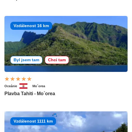
Vzdálenost 16 km
Byl jsem tam
Chci tam
Oceánie
Mo´orea
Plavba Tahiti - Mo´orea
Vzdálenost 1111 km