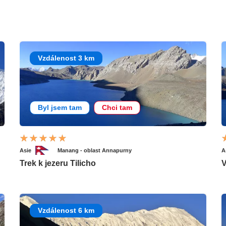
Vzdálenost 3 km
Byl jsem tam
Chci tam
Asie
Manang - oblast Annapurny
A
Trek k jezeru Tilicho
V
Vzdálenost 6 km