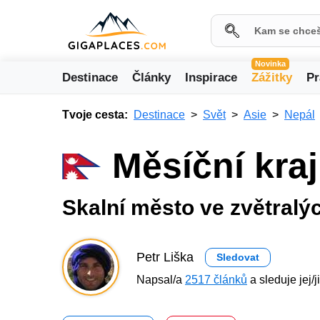
Novinka
Destinace
Články
Inspirace
Zážitky
Pr
Tvoje cesta:
Destinace
Svět
Asie
Nepál
Měsíční kraj
Skalní město ve zvětralý
Petr Liška
Sledovat
Napsal/a
2517 článků
a sleduje jej/