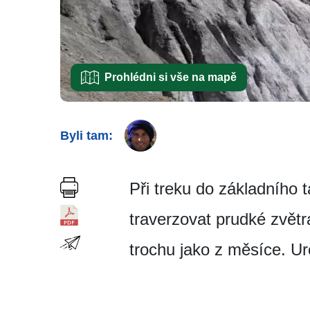
Prohlédni si vše na mapě
Byli tam:
Při treku do základního 
traverzovat prudké zvětr
trochu jako z měsíce. Urč