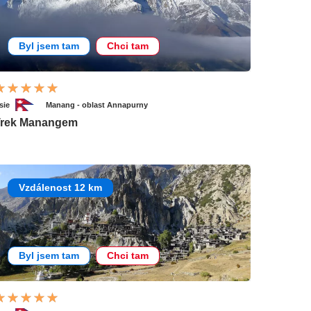
Byl jsem tam
Chci tam
sie
Manang - oblast Annapurny
Trek Manangem
Vzdálenost 12 km
Byl jsem tam
Chci tam