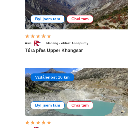
Byl jsem tam
Chci tam
Asie
Manang - oblast Annapurny
Túra přes Upper Khangsar
Vzdálenost 10 km
Byl jsem tam
Chci tam