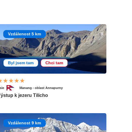
Vzdálenost 5 km
Byl jsem tam
Chci tam
sie
Manang - oblast Annapurny
ýstup k jezeru Tilicho
Vzdálenost 9 km