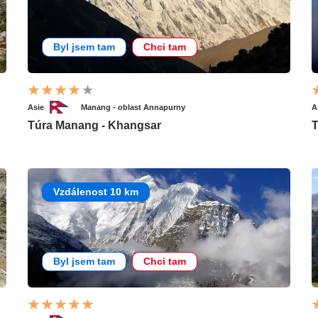
Byl jsem tam
Chci tam
Asie
Manang - oblast Annapurny
A
Túra Manang - Khangsar
Vzdálenost 10 km
Byl jsem tam
Chci tam