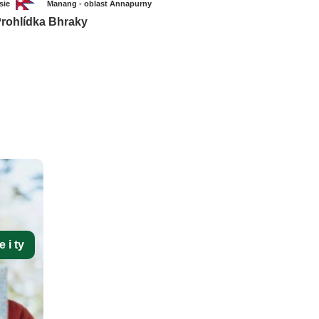
sie
Manang - oblast Annapurny
rohlídka Bhraky
 i ty