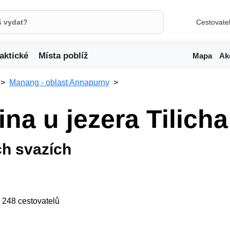
Cestovate
aktické
Místa poblíž
Mapa
Ak
Manang - oblast Annapurny
ina u jezera Tilicha
ch svazích
ji 248 cestovatelů