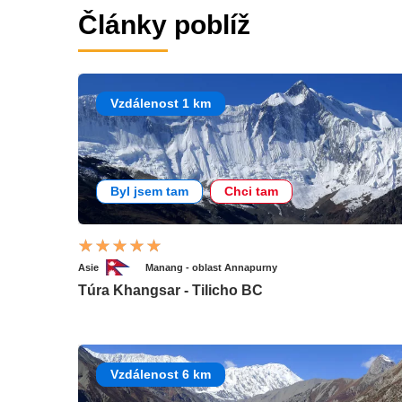
Články poblíž
Vzdálenost 1 km
Byl jsem tam
Chci tam
Asie
Manang - oblast Annapurny
Túra Khangsar - Tilicho BC
Vzdálenost 6 km