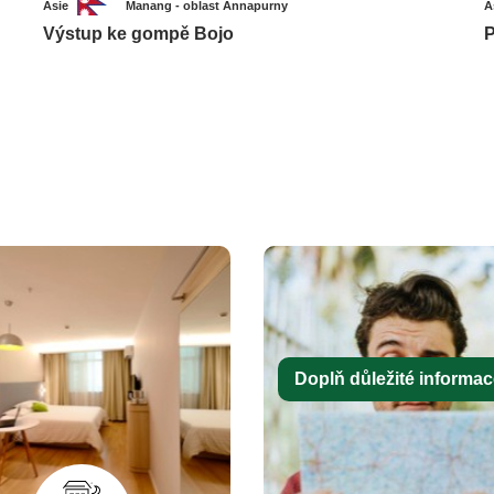
Asie
Manang - oblast Annapurny
A
Výstup ke gompě Bojo
P
Doplň důležité informace