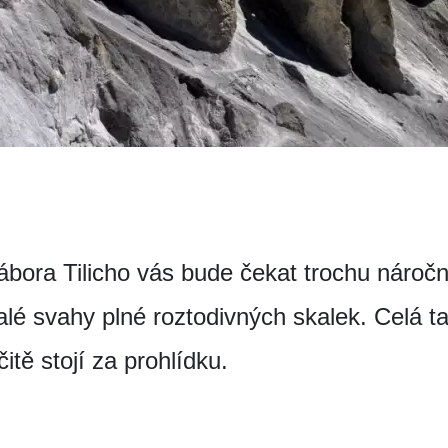
tábora Tilicho vás bude čekat trochu nároč
alé svahy plné roztodivných skalek. Celá ta
itě stojí za prohlídku.