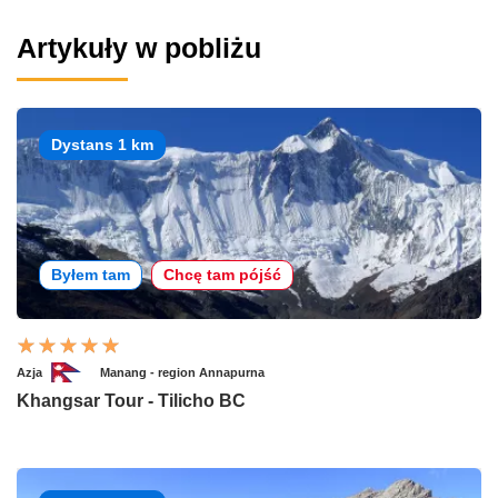
Artykuły w pobliżu
Dystans 1 km
Byłem tam
Chcę tam pójść
Azja
Manang - region Annapurna
Khangsar Tour - Tilicho BC