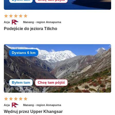
Azja
Manang - region Annapurna
Podejście do jeziora Tilicho
Dystans 6 km
Byłem tam
Chcę tam pójść
Azja
Manang - region Annapurna
Wędruj przez Upper Khangsar