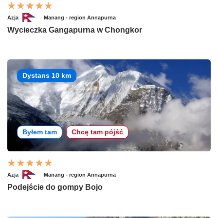
Azja
Manang - region Annapurna
Wycieczka Gangapurna w Chongkor
Dystans 10 km
Byłem tam
Chcę tam pójść
Azja
Manang - region Annapurna
Podejście do gompy Bojo