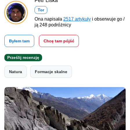
Petr Liška
Tor
Ona napisała
2517 artykuły
i obserwuje go /
ją 248 podróżnicy
Byłem tam
Chcę tam pójść
Prześlij recenzję
Natura
Formacje skalne