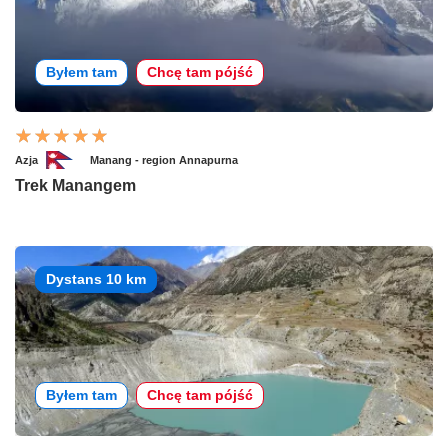
Byłem tam
Chcę tam pójść
Azja
Manang - region Annapurna
Trek Manangem
Dystans 10 km
Byłem tam
Chcę tam pójść