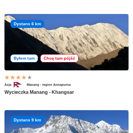
Dystans 6 km
Byłem tam
Chcę tam pójść
Azja
Manang - region Annapurna
Wycieczka Manang - Khangsar
Dystans 9 km