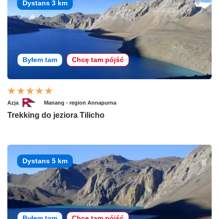
Dystans 3 km
Byłem tam
Chcę tam pójść
Azja
Manang - region Annapurna
Trekking do jeziora Tilicho
Dystans 5 km
Byłem tam
Chcę tam pójść