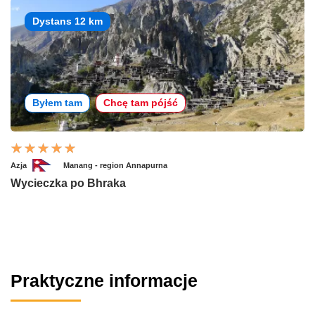
Dystans 12 km
Byłem tam
Chcę tam pójść
Azja
Manang - region Annapurna
Wycieczka po Bhraka
Praktyczne informacje