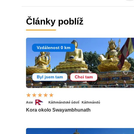
Články poblíž
Vzdálenost 0 km
Byl jsem tam
Chci tam
Asie
Káthmándské údolí
Káthmándú
Kora okolo Swayambhunath