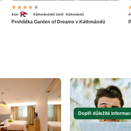
Asie
Káthmándské údolí
Káthmándú
A
Prohlídka Garden of Dreams v Káthmándú
P
Doplň důležité informace