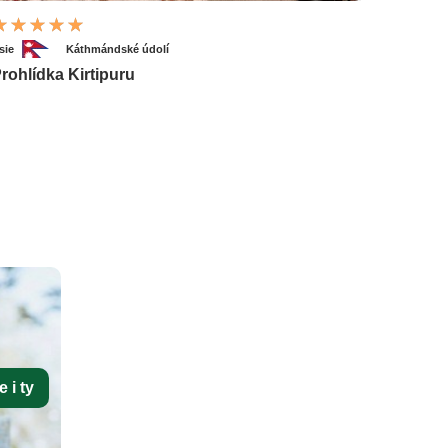
sie
Káthmándské údolí
rohlídka Kirtipuru
 i ty