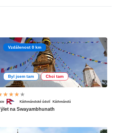
Vzdálenost 0 km
Byl jsem tam
Chci tam
sie
Káthmándské údolí
Káthmándú
ýlet na Swayambhunath