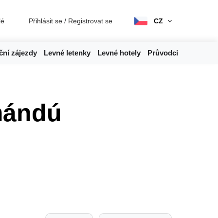
lé
Přihlásit se
/
Registrovat se
CZ
ční zájezdy
Levné letenky
Levné hotely
Průvodci
mándú