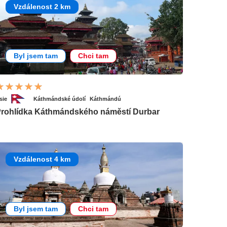
Vzdálenost 2 km
Byl jsem tam
Chci tam
sie
Káthmándské údolí
Káthmándú
rohlídka Káthmándského náměstí Durbar
Vzdálenost 4 km
Byl jsem tam
Chci tam