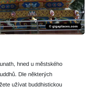
© gigaplaces.com
hunath, hned u městského
uddhů. Dle některých
ůžete užívat buddhistickou