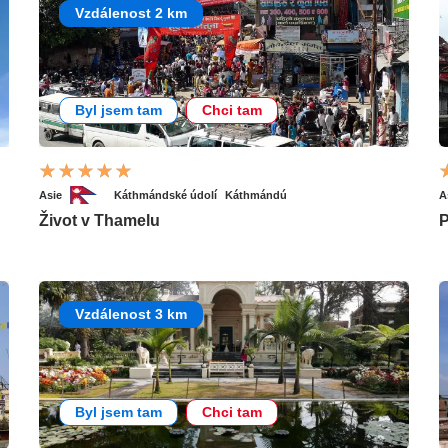
Vzdálenost 2 km
Byl jsem tam
Chci tam
Asie
Káthmándské údolí
Káthmándú
A
Život v Thamelu
P
Vzdálenost 3 km
Byl jsem tam
Chci tam