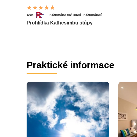
Asie
Káthmándské údolí
Káthmándú
Prohlídka Kathesimbu stúpy
Praktické informace