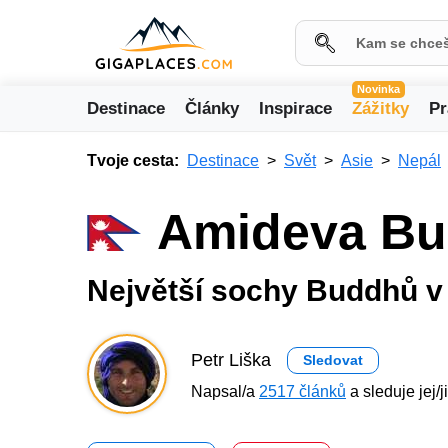
Novinka
Destinace
Články
Inspirace
Zážitky
Pr
Tvoje cesta:
Destinace
Svět
Asie
Nepál
Amideva Bu
Největší sochy Buddhů 
Petr Liška
Sledovat
Napsal/a
2517 článků
a sleduje jej/