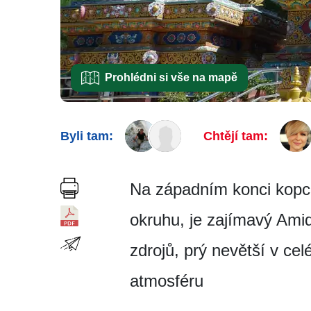
Prohlédni si vše na mapě
Byli tam:
Chtějí tam:
Na západním konci kopc
okruhu, je zajímavý Am
zdrojů, prý nevětší v ce
atmosféru