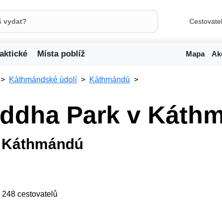
Cestovate
aktické
Místa poblíž
Mapa
Ak
Káthmándské údolí
Káthmándú
ddha Park v Káth
v Káthmándú
ji 248 cestovatelů