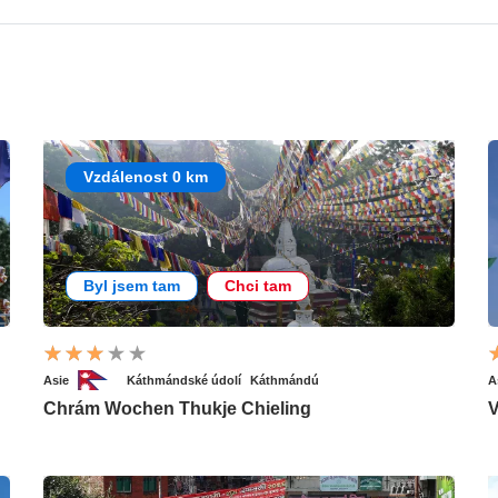
Vzdálenost 0 km
Byl jsem tam
Chci tam
Asie
Káthmándské údolí
Káthmándú
A
Chrám Wochen Thukje Chieling
V