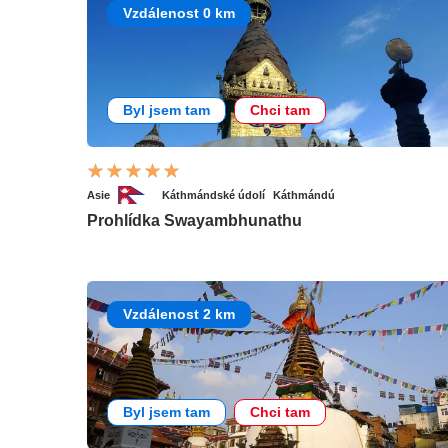
Vzdálenost 0 km
Byl jsem tam
Chci tam
Asie
Káthmándské údolí
Káthmándú
Prohlídka Swayambhunathu
Vzdálenost 2 km
Byl jsem tam
Chci tam