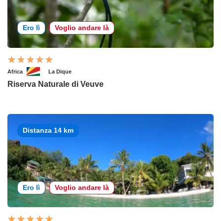
Ero lì
Voglio andare là
Africa
La Dique
Riserva Naturale di Veuve
Distanza 14 km
Ero lì
Voglio andare là