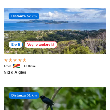
Distanza 52 km
Ero lì
Voglio andare là
Africa
La Dique
Nid d'Aigles
Distanza 51 km