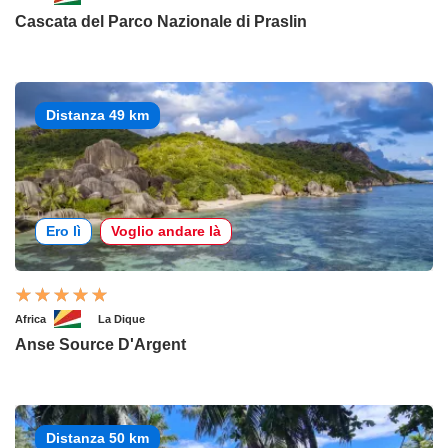
Cascata del Parco Nazionale di Praslin
Distanza 49 km
Ero lì
Voglio andare là
Africa
La Dique
Anse Source D'Argent
Distanza 50 km