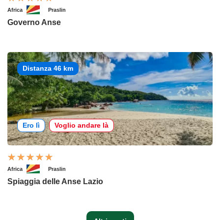
Africa
Praslin
Governo Anse
Distanza 46 km
Ero lì
Voglio andare là
Africa
Praslin
Spiaggia delle Anse Lazio