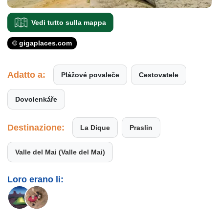
Vedi tutto sulla mappa
© gigaplaces.com
Adatto a:
Plážové povaleče
Cestovatele
Dovolenkáře
Destinazione:
La Dique
Praslin
Valle del Mai (Valle del Mai)
Loro erano li: