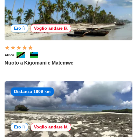
Ero lì
Voglio andare là
Africa
Nuoto a Kigomani e Matemwe
Distanza 1809 km
Ero lì
Voglio andare là