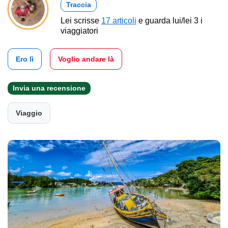
Traccia
Lei scrisse
17 articoli
e guarda lui/lei 3 i
viaggiatori
Ero lì
Voglio andare là
Invia una recensione
Viaggio