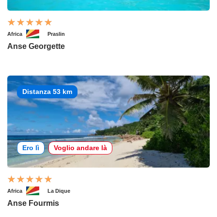
Africa
Praslin
Anse Georgette
Distanza 53 km
Ero lì
Voglio andare là
Africa
La Dique
Anse Fourmis