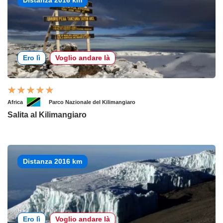
Distanza 2016 km
Ero lì
Voglio andare là
Africa
Parco Nazionale del Kilimangiaro
Salita al Kilimangiaro
Distanza 2016 km
Ero lì
Voglio andare là