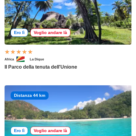
Ero lì
Voglio andare là
Africa
La Dique
Il Parco della tenuta dell'Unione
Distanza 44 km
Ero lì
Voglio andare là