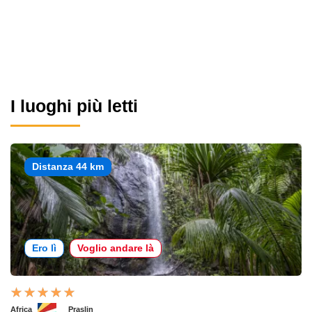
I luoghi più letti
Distanza 44 km
Ero lì
Voglio andare là
Africa
Praslin