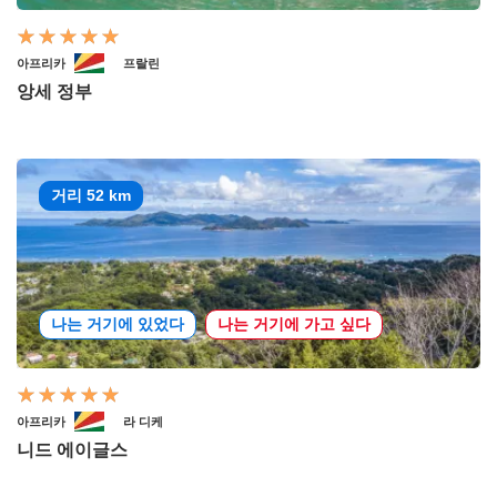
아프리카
프랄린
앙세 정부
거리 52 km
나는 거기에 있었다
나는 거기에 가고 싶다
아프리카
라 디케
니드 에이글스