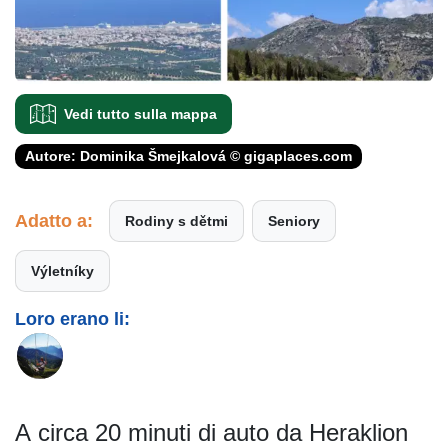
Vedi tutto sulla mappa
Autore: Dominika Šmejkalová © gigaplaces.com
Adatto a:
Rodiny s dětmi
Seniory
Výletníky
Loro erano li:
A circa 20 minuti di auto da Heraklion