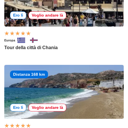
Ero lì
Voglio andare là
Europa
Tour della città di Chania
Distanza 168 km
Ero lì
Voglio andare là