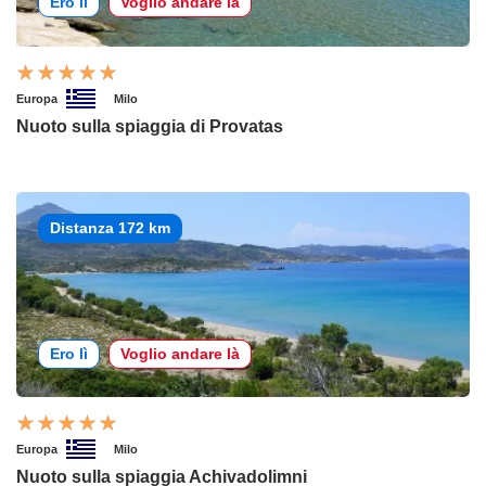
Ero lì
Voglio andare là
Europa
Milo
Nuoto sulla spiaggia di Provatas
Distanza 172 km
Ero lì
Voglio andare là
Europa
Milo
Nuoto sulla spiaggia Achivadolimni