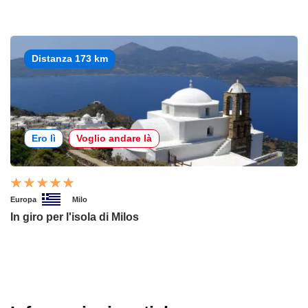
Distanza 173 km
Ero lì
Voglio andare là
Europa
Milo
In giro per l'isola di Milos