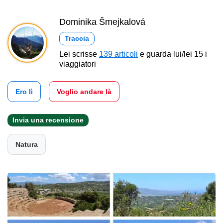
Dominika Šmejkalová
Traccia
Lei scrisse
139 articoli
e guarda lui/lei 15 i
viaggiatori
Ero lì
Voglio andare là
Invia una recensione
Natura