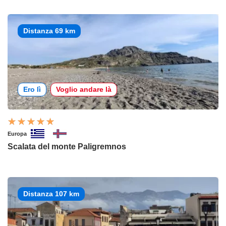
Distanza 69 km
Ero lì
Voglio andare là
Europa
Scalata del monte Paligremnos
Distanza 107 km