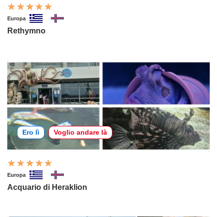
Europa
Rethymno
Ero lì
Voglio andare là
Europa
Acquario di Heraklion