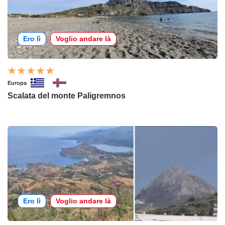
Ero lì
Voglio andare là
Europa
Scalata del monte Paligremnos
Ero lì
Voglio andare là