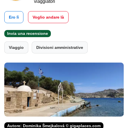
viaggiatori
Ero lì
Voglio andare là
Invia una recensione
Viaggio
Divisioni amministrative
Autore: Dominika Šmejkalová © gigaplaces.com