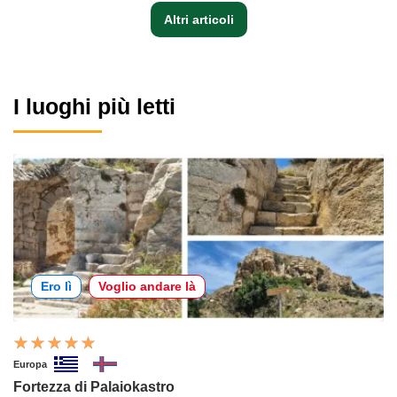
Altri articoli
I luoghi più letti
Ero lì
Voglio andare là
Europa
Fortezza di Palaiokastro