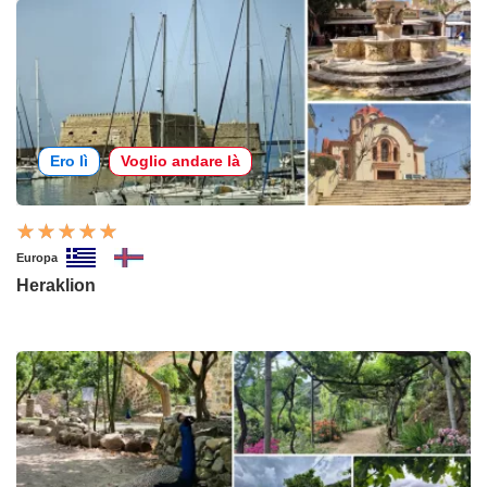
Ero lì
Voglio andare là
Europa
Heraklion