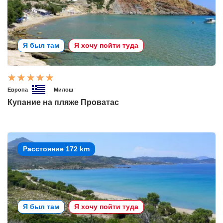
Я был там
Я хочу пойти туда
Европа
Милош
Купание на пляже Проватас
Расстояние 172 km
Я был там
Я хочу пойти туда