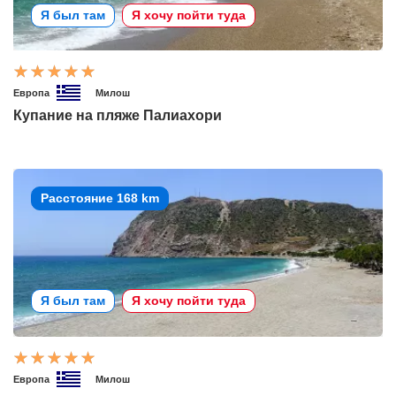
Я был там
Я хочу пойти туда
Европа
Милош
Купание на пляже Палиахори
Расстояние 168 km
Я был там
Я хочу пойти туда
Европа
Милош