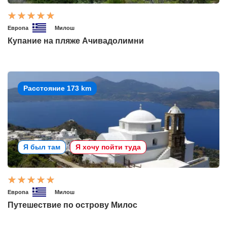
Европа
Милош
Купание на пляже Ачивадолимни
Расстояние 173 km
Я был там
Я хочу пойти туда
Европа
Милош
Путешествие по острову Милос