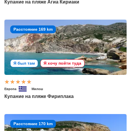
Купание на пляже Агиа Кириаки
Расстояние 169 km
Я был там
Я хочу пойти туда
Европа
Милош
Купание на пляже Фириплака
Расстояние 170 km