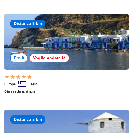
Distanza 7 km
Ero lì
Voglio andare là
Europa
Milo
Giro climatico
Distanza 7 km