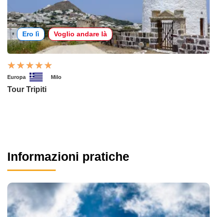
Ero lì
Voglio andare là
Europa
Milo
Tour Tripiti
Informazioni pratiche