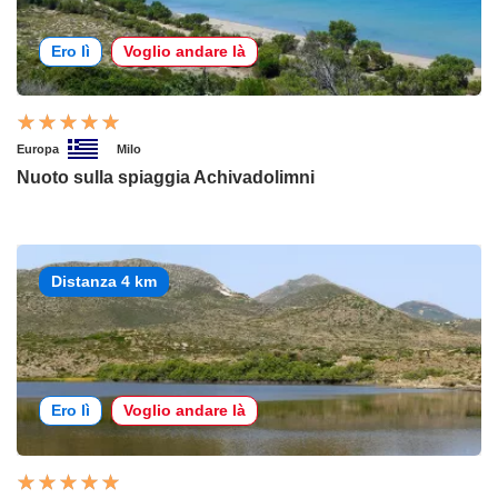
Ero lì
Voglio andare là
Europa
Milo
Nuoto sulla spiaggia Achivadolimni
Distanza 4 km
Ero lì
Voglio andare là