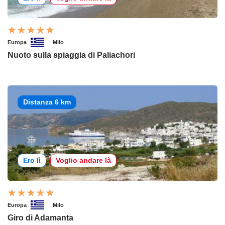
Europa
Milo
Nuoto sulla spiaggia di Paliachori
Distanza 6 km
Ero lì
Voglio andare là
Europa
Milo
Giro di Adamanta