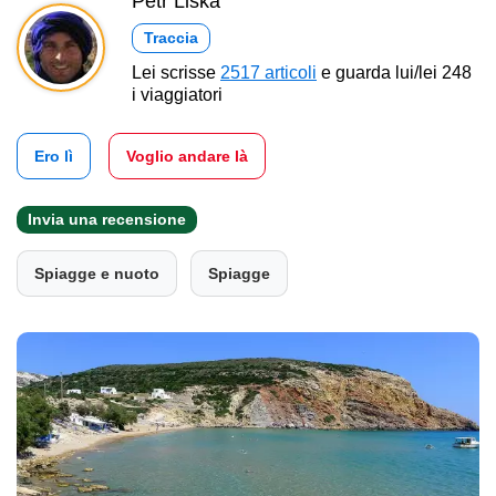
Petr Liška
Traccia
Lei scrisse
2517 articoli
e guarda lui/lei 248
i viaggiatori
Ero lì
Voglio andare là
Invia una recensione
Spiagge e nuoto
Spiagge