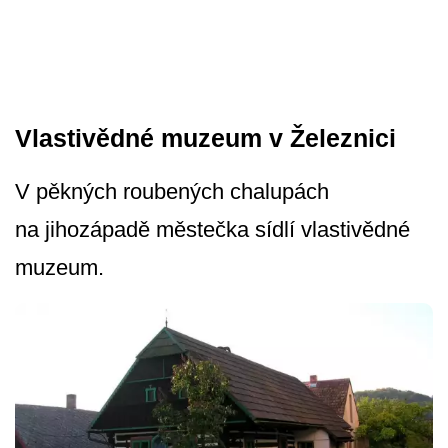
Vlastivědné muzeum v Železnici
V pěkných roubených chalupách
na jihozápadě městečka sídlí vlastivědné
muzeum.