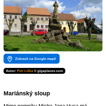
Zobrazit na Google mapě
Autor:
Petr Liška
© gigaplaces.com
Mariánský sloup
Mimo pomníku Mistra Jana Husa má