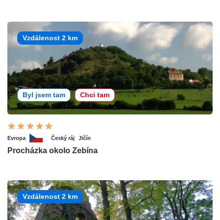
Vzdálenost 2 km
Byl jsem tam
Chci tam
Evropa
Český ráj
Jičín
Procházka okolo Zebína
Vzdálenost 2 km