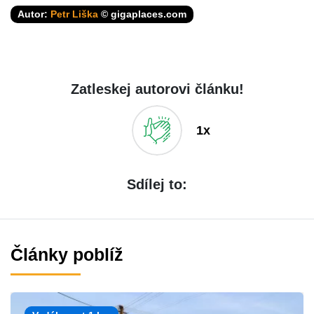
Autor:
Petr Liška
© gigaplaces.com
Zatleskej autorovi článku!
1x
Sdílej to:
Články poblíž