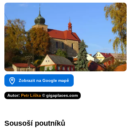
Zobrazit na Google mapě
Autor:
Petr Liška
© gigaplaces.com
Sousoší poutníků