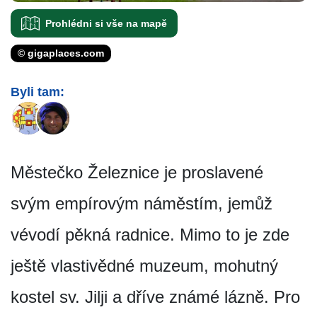
Prohlédni si vše na mapě
© gigaplaces.com
Byli tam:
Městečko Železnice je proslavené
svým empírovým náměstím, jemůž
vévodí pěkná radnice. Mimo to je zde
ještě vlastivědné muzeum, mohutný
kostel sv. Jilji a dříve známé lázně. Pro