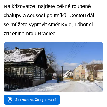
Na křižovatce, najdete pěkné roubené
chalupy a sousoší poutníků. Cestou dál
se můžete vypravit směr Kyje, Tábor či
zřícenina hrdu Bradlec.
Zobrazit na Google mapě