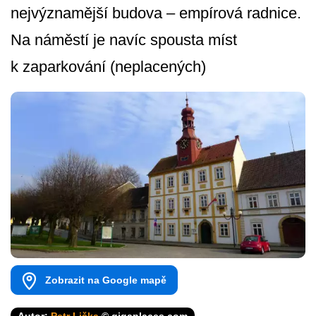
nejvýznamější budova – empírová radnice.
Na náměstí je navíc spousta míst
k zaparkování (neplacených)
Zobrazit na Google mapě
Autor:
Petr Liška
© gigaplaces.com