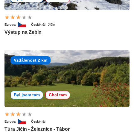
Evropa
Český ráj
Jičín
Výstup na Zebín
Vzdálenost 2 km
Byl jsem tam
Chci tam
Evropa
Český ráj
Túra Jičín - Železnice - Tábor