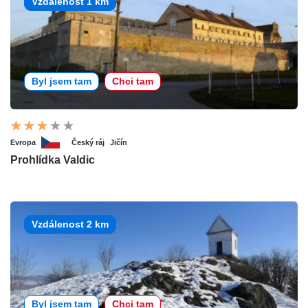
Vzdálenost 1 km
Byl jsem tam
Chci tam
Evropa
Český ráj
Jičín
Prohlídka Valdic
Vzdálenost 2 km
Byl jsem tam
Chci tam