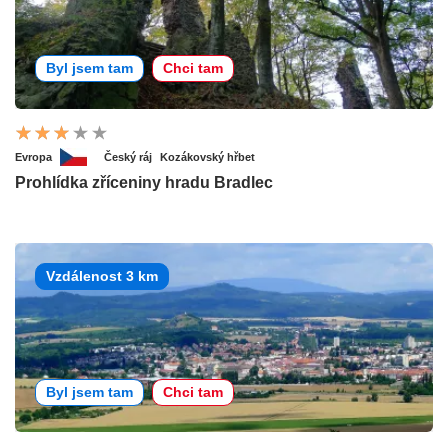
Byl jsem tam
Chci tam
Evropa
Český ráj
Kozákovský hřbet
Prohlídka zříceniny hradu Bradlec
Vzdálenost 3 km
Byl jsem tam
Chci tam