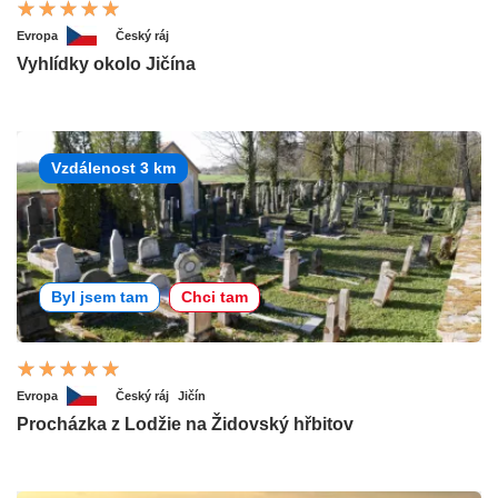
Evropa
Český ráj
Vyhlídky okolo Jičína
Vzdálenost 3 km
Byl jsem tam
Chci tam
Evropa
Český ráj
Jičín
Procházka z Lodžie na Židovský hřbitov