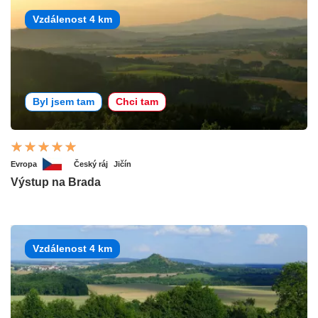
Vzdálenost 4 km
Byl jsem tam
Chci tam
Evropa
Český ráj
Jičín
Výstup na Brada
Vzdálenost 4 km