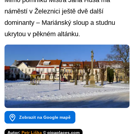
náměstí v Železnici ještě dvě další
dominanty – Mariánský sloup a studnu
ukrytou v pěkném altánku.
Zobrazit na Google mapě
Autor:
Petr Liška
© gigaplaces.com