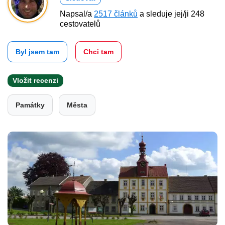
Napsal/a
2517 článků
a sleduje jej/ji 248
cestovatelů
Byl jsem tam
Chci tam
Vložit recenzi
Památky
Města