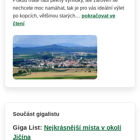
Pokud máte rádi pěkný vyhlídky, ale zároveň se
nechcete moc namáhat, tak je pro vás ideální výlet
po kopcích, většinou starých…
pokračovat ve
čtení
Součást gigalistu
Giga List:
Nejkrásnější místa v okolí
Jičína