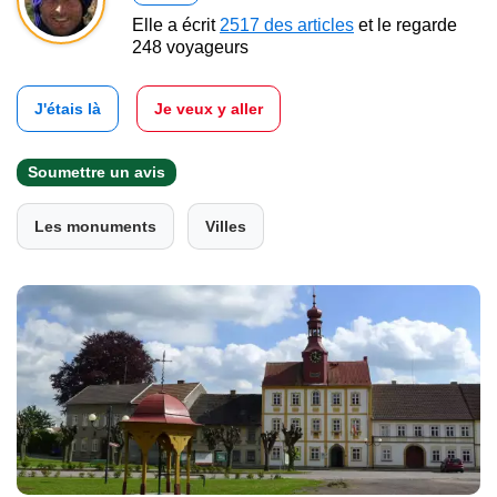
Elle a écrit
2517 des articles
et le regarde
248 voyageurs
J'étais là
Je veux y aller
Soumettre un avis
Les monuments
Villes