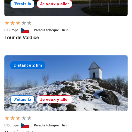
J'étais là
Je veux y aller
L'Europe
Paradis tchèque
Jicin
Tour de Valdice
Distance 2 km
J'étais là
Je veux y aller
L'Europe
Paradis tchèque
Jicin