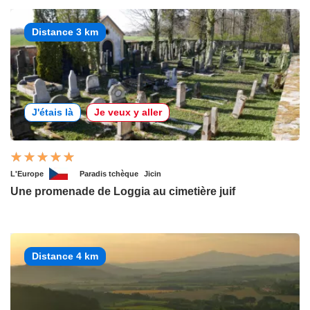
Distance 3 km
J'étais là
Je veux y aller
L'Europe
Paradis tchèque
Jicin
Une promenade de Loggia au cimetière juif
Distance 4 km