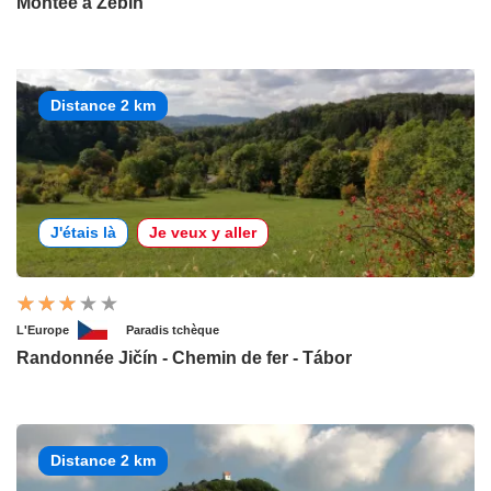
Montée à Zebin
Distance 2 km
J'étais là
Je veux y aller
L'Europe
Paradis tchèque
Randonnée Jičín - Chemin de fer - Tábor
Distance 2 km