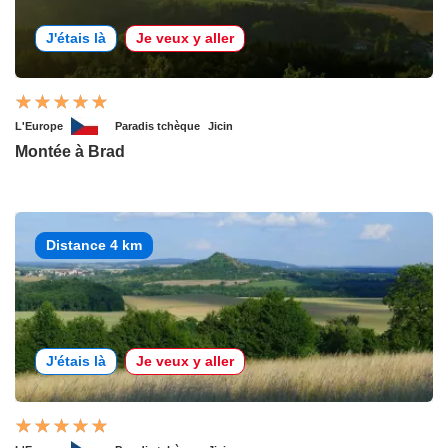
J'étais là
Je veux y aller
L'Europe
Paradis tchèque
Jicin
Montée à Brad
Distance 4 km
J'étais là
Je veux y aller