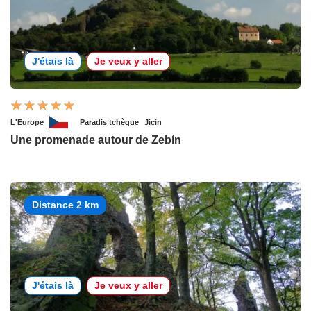
J'étais là
Je veux y aller
L'Europe
Paradis tchèque
Jicin
Une promenade autour de Zebín
Distance 2 km
J'étais là
Je veux y aller