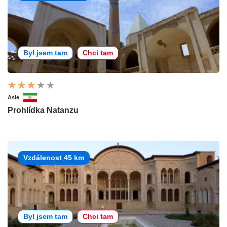
Byl jsem tam
Chci tam
Asie
Prohlídka Natanzu
Vzdálenost 45 km
Byl jsem tam
Chci tam