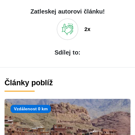
Zatleskej autorovi článku!
2x
Sdílej to:
Články poblíž
Vzdálenost 0 km