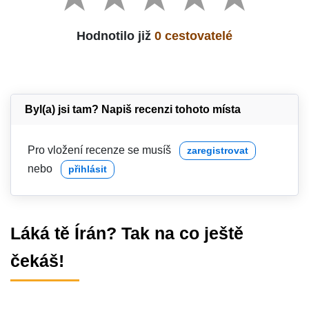
Hodnotilo již
0 cestovatelé
Byl(a) jsi tam? Napiš recenzi tohoto místa
Pro vložení recenze se musíš
zaregistrovat
nebo
přihlásit
Láká tě Írán? Tak na co ještě
čekáš!