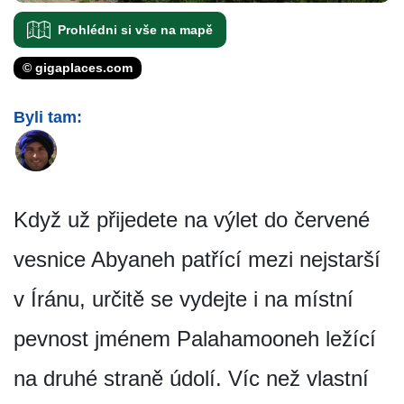
Prohlédni si vše na mapě
© gigaplaces.com
Byli tam:
Když už přijedete na výlet do červené
vesnice Abyaneh patřící mezi nejstarší
v Íránu, určitě se vydejte i na místní
pevnost jménem Palahamooneh ležící
na druhé straně údolí. Víc než vlastní