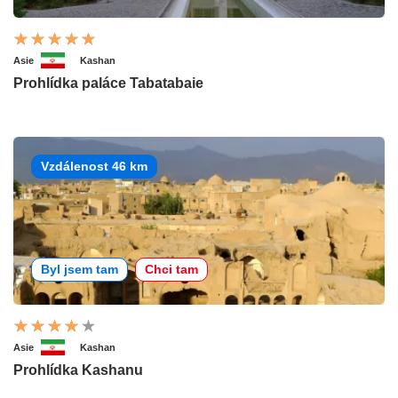
Asie
Kashan
Prohlídka paláce Tabatabaie
Vzdálenost 46 km
Byl jsem tam
Chci tam
Asie
Kashan
Prohlídka Kashanu