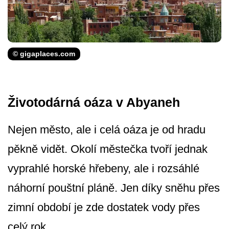
© gigaplaces.com
Životodárná oáza v Abyaneh
Nejen město, ale i celá oáza je od hradu
pěkně vidět. Okolí městečka tvoří jednak
vyprahlé horské hřebeny, ale i rozsáhlé
náhorní pouštní pláně. Jen díky sněhu přes
zimní období je zde dostatek vody přes
celý rok.