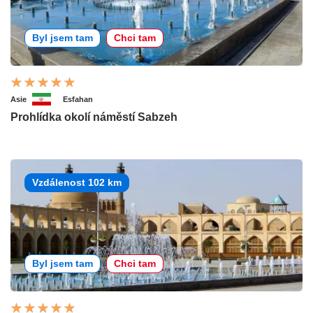
Byl jsem tam
Chci tam
Asie
Esfahan
Prohlídka okolí náměstí Sabzeh
Vzdálenost 102 km
Byl jsem tam
Chci tam