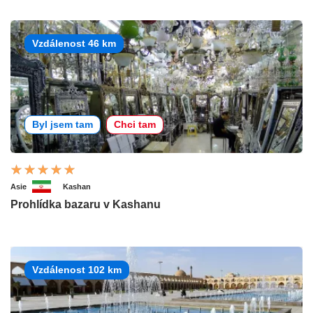
Vzdálenost 46 km
Byl jsem tam
Chci tam
Asie
Kashan
Prohlídka bazaru v Kashanu
Vzdálenost 102 km