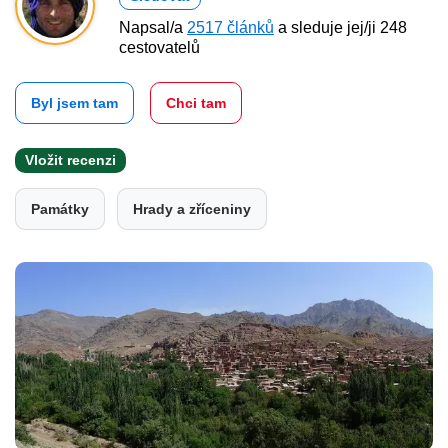
Napsal/a
2517 článků
a sleduje jej/ji 248
cestovatelů
Byl jsem tam
Chci tam
Vložit recenzi
Památky
Hrady a zříceniny