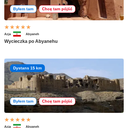
Byłem tam
Chcę tam pójść
Azja
Abyaneh
Wycieczka po Abyanehu
Dystans 15 km
Byłem tam
Chcę tam pójść
Azja
Abyaneh