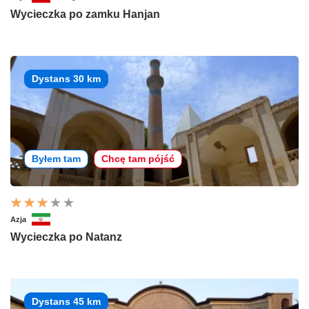
Wycieczka po zamku Hanjan
Dystans 30 km
Byłem tam
Chcę tam pójść
Azja
Wycieczka po Natanz
Dystans 45 km