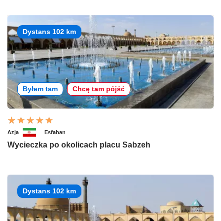
Dystans 102 km
Byłem tam
Chcę tam pójść
Azja
Esfahan
Wycieczka po okolicach placu Sabzeh
Dystans 102 km