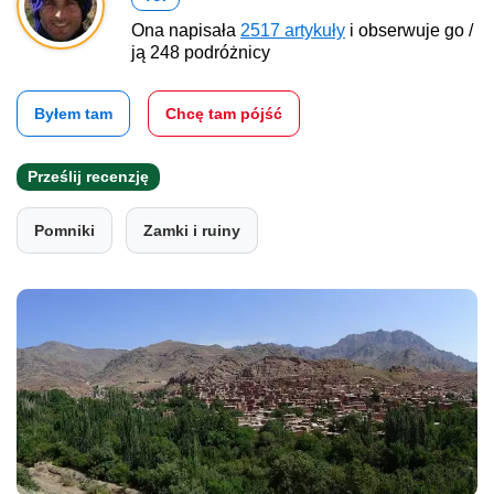
Ona napisała
2517 artykuły
i obserwuje go /
ją 248 podróżnicy
Byłem tam
Chcę tam pójść
Prześlij recenzję
Pomniki
Zamki i ruiny