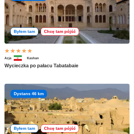
Byłem tam
Chcę tam pójść
Azja
Kashan
Wycieczka po pałacu Tabatabaie
Dystans 46 km
Byłem tam
Chcę tam pójść