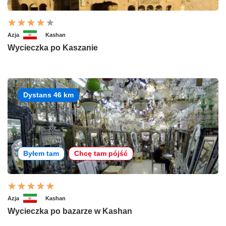
Azja
Kashan
Wycieczka po Kaszanie
Dystans 46 km
Byłem tam
Chcę tam pójść
Azja
Kashan
Wycieczka po bazarze w Kashan