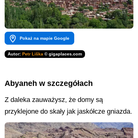
Pokaż na mapie Google
Autor:
Petr Liška
© gigaplaces.com
Abyaneh w szczegółach
Z daleka zauważysz, że domy są
przyklejone do skały jak jaskółcze gniazda.