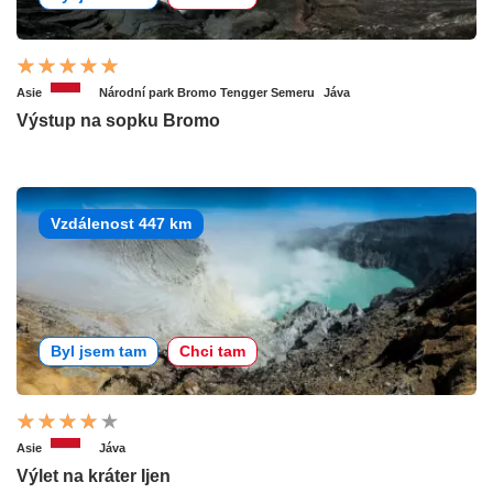
Asie
Národní park Bromo Tengger Semeru
Jáva
Výstup na sopku Bromo
Vzdálenost 447 km
Byl jsem tam
Chci tam
Asie
Jáva
Výlet na kráter Ijen