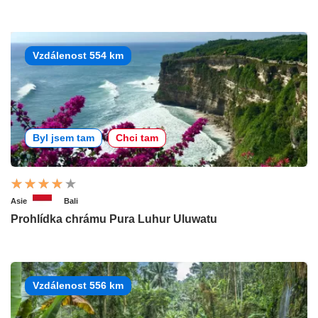
Vzdálenost 554 km
Byl jsem tam
Chci tam
Asie
Bali
Prohlídka chrámu Pura Luhur Uluwatu
Vzdálenost 556 km