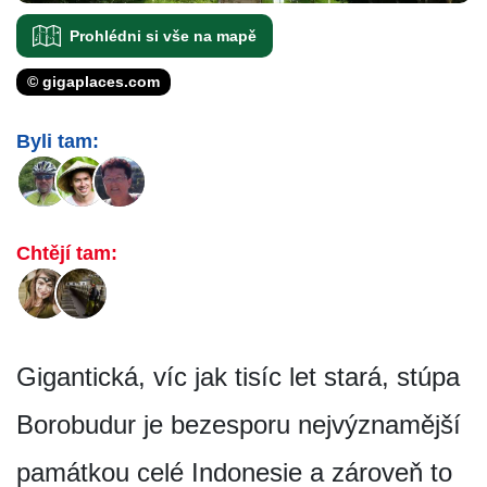
Prohlédni si vše na mapě
© gigaplaces.com
Byli tam:
Chtějí tam:
Gigantická, víc jak tisíc let stará, stúpa
Borobudur je bezesporu nejvýznamější
památkou celé Indonesie a zároveň to