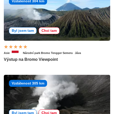
Vzdálenost 304 km
Byl jsem tam
Chci tam
Asie
Národní park Bromo Tengger Semeru
Jáva
Výstup na Bromo Viewpoint
Vzdálenost 305 km
Byl jsem tam
Chci tam