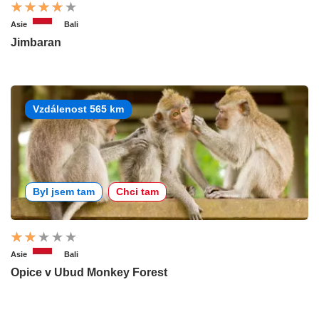
Asie
Bali
Jimbaran
Vzdálenost 565 km
Byl jsem tam
Chci tam
Asie
Bali
Opice v Ubud Monkey Forest