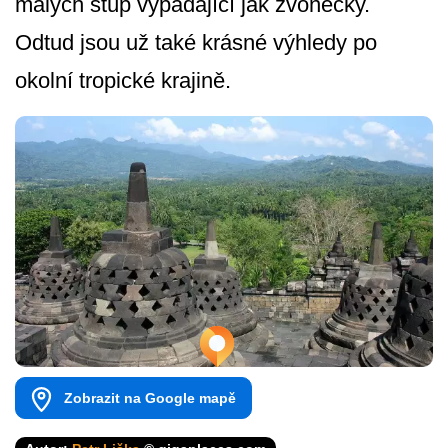
malých stúp vypadající jak zvonečky.
Odtud jsou už také krásné výhledy po
okolní tropické krajině.
Zobrazit na Google mapě