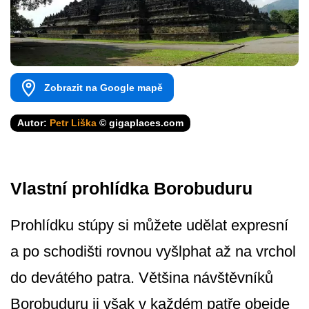
Zobrazit na Google mapě
Autor:
Petr Liška
© gigaplaces.com
Vlastní prohlídka Borobuduru
Prohlídku stúpy si můžete udělat expresní
a po schodišti rovnou vyšlphat až na vrchol
do devátého patra. Většina návštěvníků
Borobuduru ji však v každém patře obejde