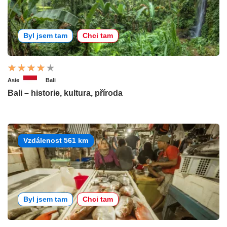
Byl jsem tam
Chci tam
Asie
Bali
Bali – historie, kultura, příroda
Vzdálenost 561 km
Byl jsem tam
Chci tam