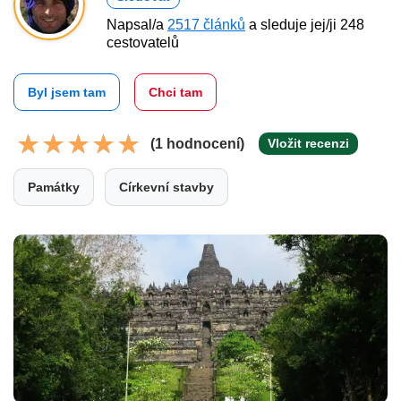
Napsal/a
2517 článků
a sleduje jej/ji 248
cestovatelů
Byl jsem tam
Chci tam
(1 hodnocení)
Vložit recenzi
Památky
Církevní stavby