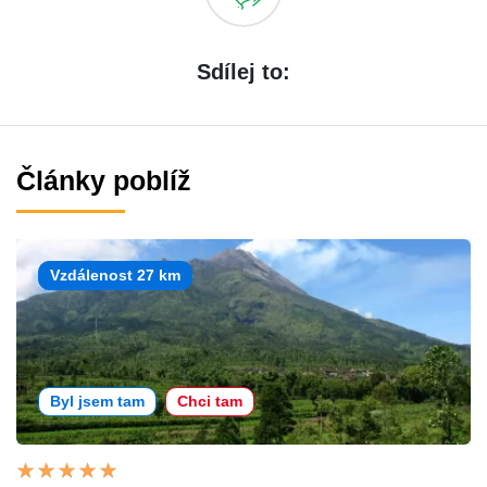
Sdílej to:
Články poblíž
Vzdálenost 27 km
Byl jsem tam
Chci tam