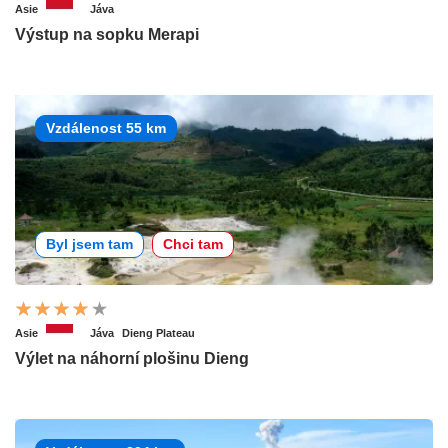
Asie
Jáva
Výstup na sopku Merapi
Vzdálenost 55 km
Byl jsem tam
Chci tam
Asie
Jáva
Dieng Plateau
Výlet na náhorní plošinu Dieng