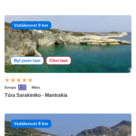
Vzdálenost 9 km
Byl jsem tam
Chci tam
Evropa
Milos
Túra Sarakiniko - Mantrakia
Vzdálenost 9 km