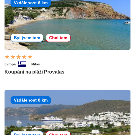
Vzdálenost 6 km
Byl jsem tam
Chci tam
Evropa
Milos
Koupání na pláži Provatas
Vzdálenost 8 km