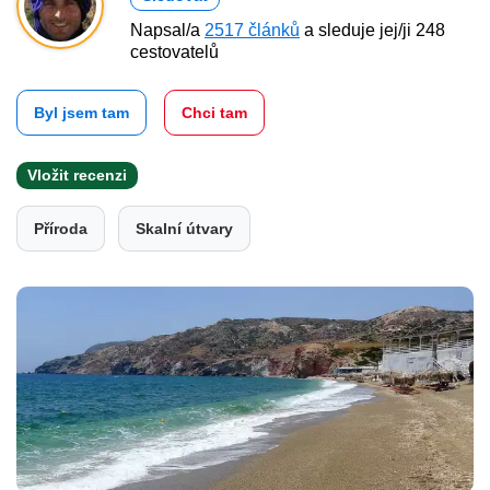
Napsal/a
2517 článků
a sleduje jej/ji 248
cestovatelů
Byl jsem tam
Chci tam
Vložit recenzi
Příroda
Skalní útvary