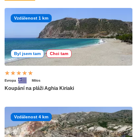
Vzdálenost 1 km
Byl jsem tam
Chci tam
Evropa
Milos
Koupání na pláži Aghia Kiriaki
Vzdálenost 4 km