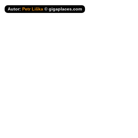
Autor:
Petr Liška
© gigaplaces.com