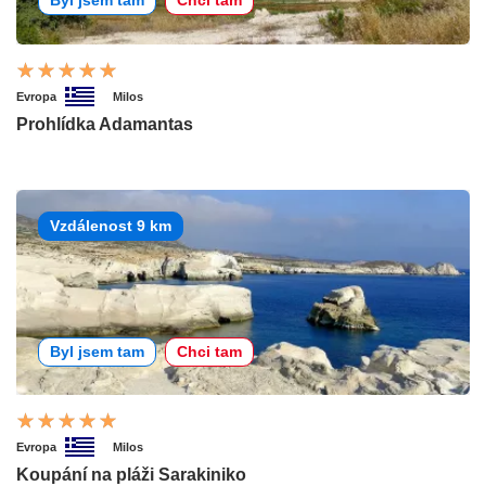
Byl jsem tam
Chci tam
Evropa
Milos
Prohlídka Adamantas
Vzdálenost 9 km
Byl jsem tam
Chci tam
Evropa
Milos
Koupání na pláži Sarakiniko