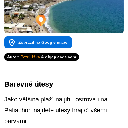
Zobrazit na Google mapě
Autor:
Petr Liška
© gigaplaces.com
Barevné útesy
Jako většina pláží na jihu ostrova i na
Paliachori najdete útesy hrající všemi
barvami