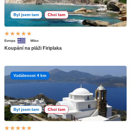
Byl jsem tam
Chci tam
Evropa
Milos
Koupání na pláži Firiplaka
Vzdálenost 4 km
Byl jsem tam
Chci tam