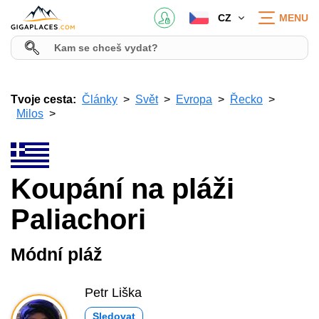
CZ
MENU
Tvoje cesta:
Články
Svět
Evropa
Řecko
Milos
Koupání na pláži
Paliachori
Módní pláž
Petr Liška
Sledovat