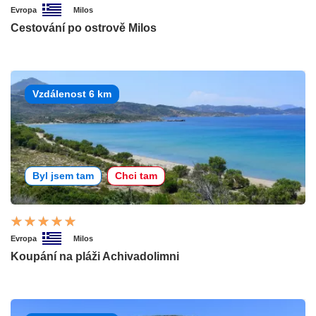
Evropa
Milos
Cestování po ostrově Milos
Vzdálenost 6 km
Byl jsem tam
Chci tam
Evropa
Milos
Koupání na pláži Achivadolimni