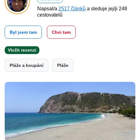
Napsal/a
2517 článků
a sleduje jej/ji 248
cestovatelů
Byl jsem tam
Chci tam
Vložit recenzi
Pláže a koupání
Pláže