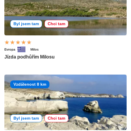
Byl jsem tam
Chci tam
Evropa
Milos
Jízda podhůřím Milosu
Vzdálenost 8 km
Byl jsem tam
Chci tam