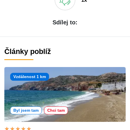
Sdílej to:
Články poblíž
Vzdálenost 1 km
Byl jsem tam
Chci tam