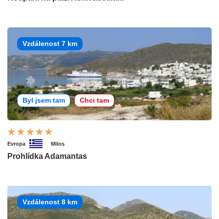
Vzdálenost 7 km
Byl jsem tam
Chci tam
Evropa
Milos
Prohlídka Adamantas
Vzdálenost 8 km