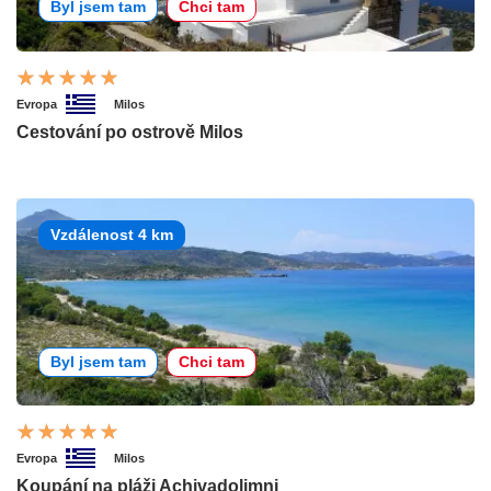
Byl jsem tam
Chci tam
Evropa
Milos
Cestování po ostrově Milos
Vzdálenost 4 km
Byl jsem tam
Chci tam
Evropa
Milos
Koupání na pláži Achivadolimni