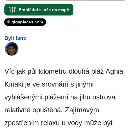
Prohlédni si vše na mapě
© gigaplaces.com
Byli tam:
Víc jak půl kilometru dlouhá pláž Aghia
Kiriaki je ve srovnání s jinými
vyhlášenými plážemi na jihu ostrova
relativně opuštěná. Zajímavým
zpestřením relaxu u vody může být