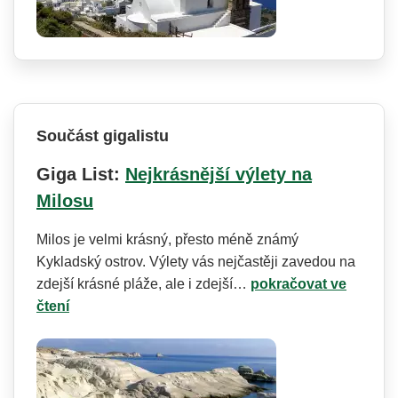
Součást gigalistu
Giga List:
Nejkrásnější výlety na
Milosu
Milos je velmi krásný, přesto méně známý
Kykladský ostrov. Výlety vás nejčastěji zavedou na
zdejší krásné pláže, ale i zdejší…
pokračovat ve
čtení