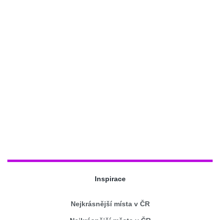
Inspirace
Nejkrásnější místa v ČR