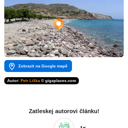
Zobrazit na Google mapě
Autor:
Petr Liška
© gigaplaces.com
Zatleskej autorovi článku!
1x