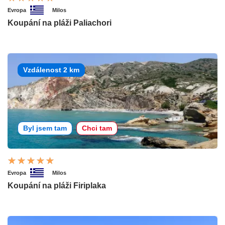
Evropa
Milos
Koupání na pláži Paliachori
Vzdálenost 2 km
Byl jsem tam
Chci tam
Evropa
Milos
Koupání na pláži Firiplaka