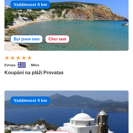
Vzdálenost 4 km
Byl jsem tam
Chci tam
Evropa
Milos
Koupání na pláži Provatas
Vzdálenost 4 km