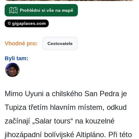
Prohlédni si vše na mapě
© gigaplaces.com
Vhodné pro:
Cestovatele
Byli tam:
Mimo Uyuni a chilského San Pedra je
Tupiza třetím hlavním místem, odkud
začínají „Salar tours“ na kouzelné
jihozápadní bolívijské Altipláno. Při této