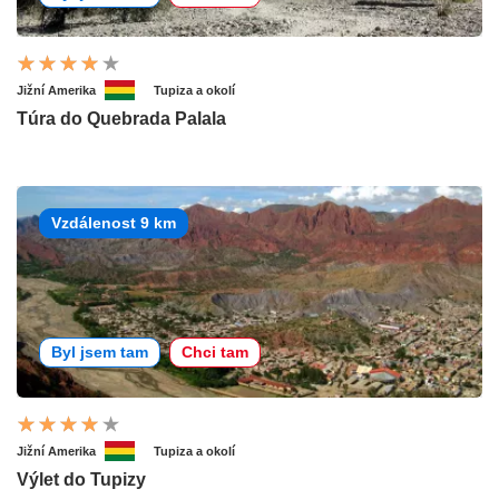
Jižní Amerika
Tupiza a okolí
Túra do Quebrada Palala
Vzdálenost 9 km
Byl jsem tam
Chci tam
Jižní Amerika
Tupiza a okolí
Výlet do Tupizy