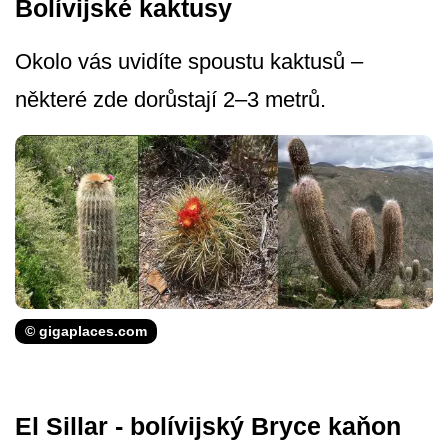
Bolívijské kaktusy
Okolo vás uvidíte spoustu kaktusů –
některé zde dorůstají 2–3 metrů.
© gigaplaces.com
El Sillar - bolívijský Bryce kaňon