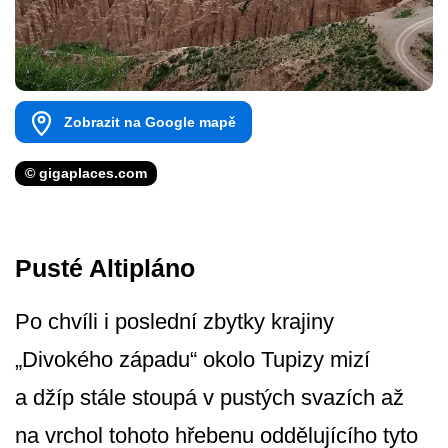
Zobrazit na Google mapě
© gigaplaces.com
Pusté Altipláno
Po chvíli i poslední zbytky krajiny
„Divokého západu“ okolo Tupizy mizí
a džíp stále stoupá v pustých svazích až
na vrchol tohoto hřebenu oddělujícího tyto