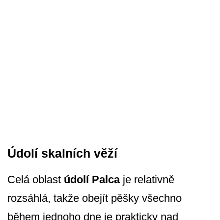
Údolí skalních věží
Celá oblast
údolí Palca
je relativně
rozsáhlá, takže obejít pěšky všechno
během jednoho dne je prakticky nad