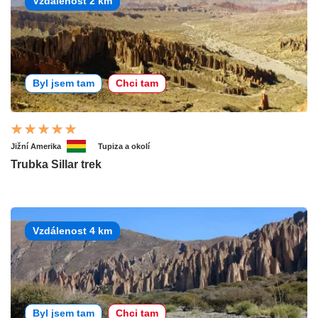
Vzdálenost 2 km
Byl jsem tam
Chci tam
Jižní Amerika
Tupiza a okolí
Trubka Sillar trek
Vzdálenost 4 km
Byl jsem tam
Chci tam