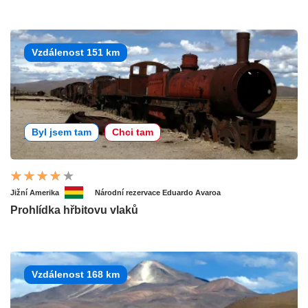
Vzdálenost 151 km
Byl jsem tam
Chci tam
Jižní Amerika
Národní rezervace Eduardo Avaroa
Prohlídka hřbitovu vlaků
Vzdálenost 168 km