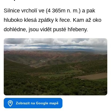
Silnice vrcholí ve (4 365m n. m.) a pak
hluboko klesá zpátky k řece. Kam až oko
dohlédne, jsou vidět pusté hřebeny.
Zobrazit na Google mapě