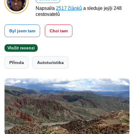
Napsal/a
2517 článků
a sleduje jej/ji 248
cestovatelů
Byl jsem tam
Chci tam
Vložit recenzi
Příroda
Autoturistika