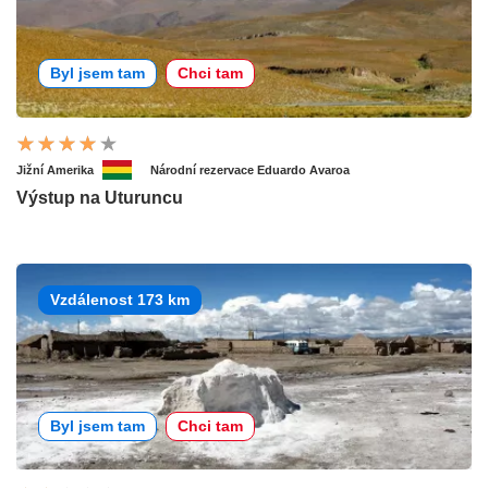
Byl jsem tam
Chci tam
Jižní Amerika
Národní rezervace Eduardo Avaroa
Výstup na Uturuncu
Vzdálenost 173 km
Byl jsem tam
Chci tam