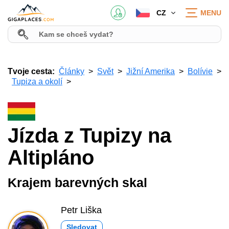
CZ
MENU
Tvoje cesta:
Články
Svět
Jižní Amerika
Bolívie
Tupiza a okolí
Jízda z Tupizy na
Altipláno
Krajem barevných skal
Petr Liška
Sledovat