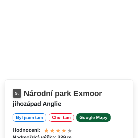
Národní park Exmoor
9.
jihozápad Anglie
Byl jsem tam
Chci tam
Google Mapy
Hodnocení:
Nadmořská výška: 339 m