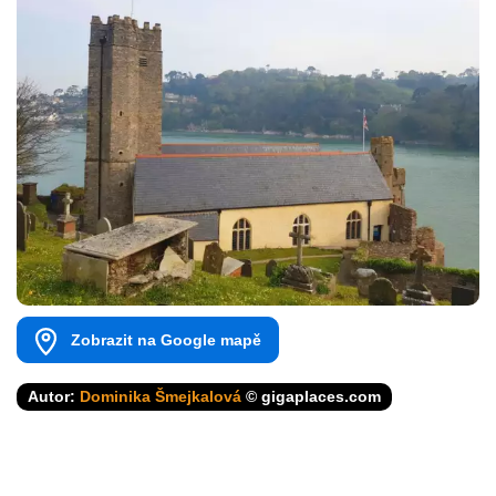
Zobrazit na Google mapě
Autor:
Dominika Šmejkalová
© gigaplaces.com