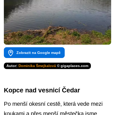
Zobrazit na Google mapě
Autor:
Dominika Šmejkalová
© gigaplaces.com
Kopce nad vesnicí Čedar
Po menší okesní cestě, která vede mezi
koukami a přes menší městečka jsme