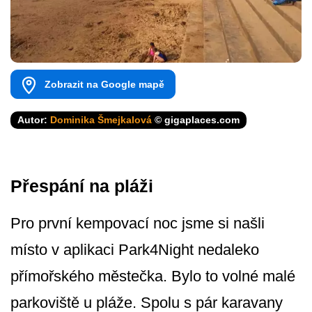
Zobrazit na Google mapě
Autor:
Dominika Šmejkalová
© gigaplaces.com
Přespání na pláži
Pro první kempovací noc jsme si našli
místo v aplikaci Park4Night nedaleko
přímořského městečka. Bylo to volné malé
parkoviště u pláže. Spolu s pár karavany