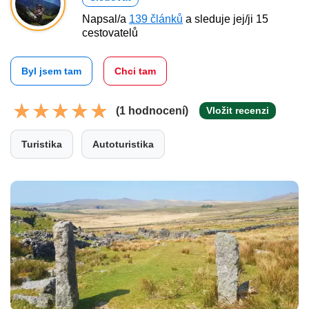
Napsal/a
139 článků
a sleduje jej/ji 15
cestovatelů
Byl jsem tam
Chci tam
(1 hodnocení)
Vložit recenzi
Turistika
Autoturistika