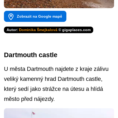
Zobrazit na Google mapě
Autor:
Dominika Šmejkalová
© gigaplaces.com
Dartmouth castle
U města Dartmouth najdete z kraje zálivu
veliký kamenný hrad Dartmouth castle,
který sedí jako strážce na útesu a hlídá
město před nájezdy.