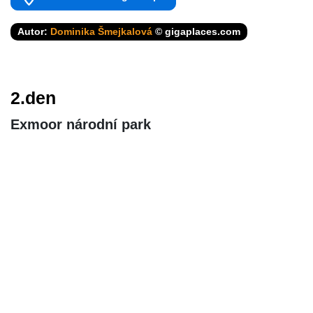
Autor:
Dominika Šmejkalová
© gigaplaces.com
2.den
Exmoor národní park