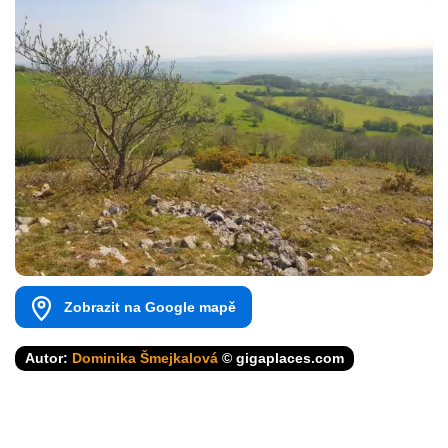
Zobrazit na Google mapě
Autor:
Dominika Šmejkalová
© gigaplaces.com