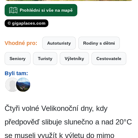
Prohlédni si vše na mapě
© gigaplaces.com
Vhodné pro:
Autoturisty
Rodiny s dětmi
Seniory
Turisty
Výletníky
Cestovatele
Byli tam:
Čtyři volné Velikonoční dny, kdy
předpověď slibuje slunečno a nad 20°C
se museli využít k výletu do mimo