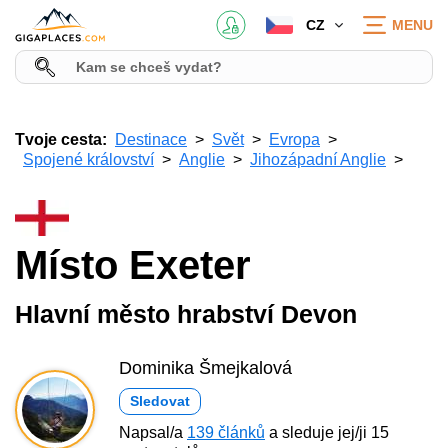
CZ
MENU
Tvoje cesta:
Destinace
Svět
Evropa
Spojené království
Anglie
Jihozápadní Anglie
Místo Exeter
Hlavní město hrabství Devon
Dominika Šmejkalová
Sledovat
Napsal/a
139 článků
a sleduje jej/ji 15