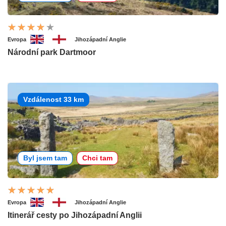
Evropa
Jihozápadní Anglie
Národní park Dartmoor
Vzdálenost 33 km
Byl jsem tam
Chci tam
Evropa
Jihozápadní Anglie
Itinerář cesty po Jihozápadní Anglii