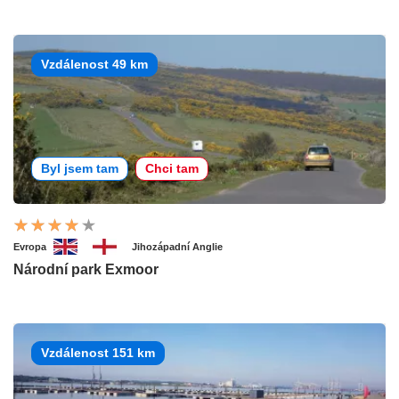
Vzdálenost 49 km
Byl jsem tam
Chci tam
Evropa
Jihozápadní Anglie
Národní park Exmoor
Vzdálenost 151 km