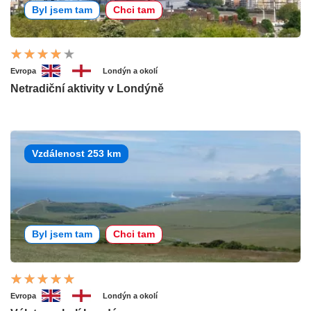
Byl jsem tam
Chci tam
Evropa
Londýn a okolí
Netradiční aktivity v Londýně
Vzdálenost 253 km
Byl jsem tam
Chci tam
Evropa
Londýn a okolí