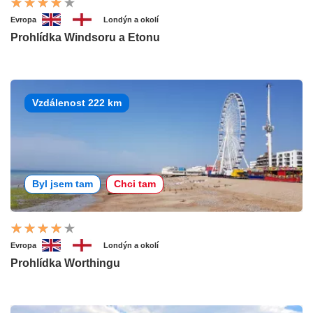
Evropa
Londýn a okolí
Prohlídka Windsoru a Etonu
Vzdálenost 222 km
Byl jsem tam
Chci tam
Evropa
Londýn a okolí
Prohlídka Worthingu