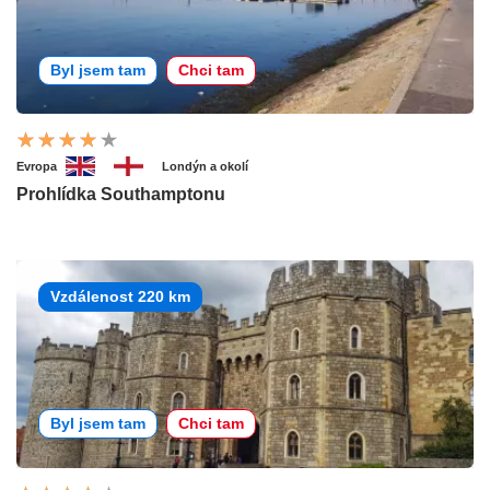
Byl jsem tam
Chci tam
Evropa
Londýn a okolí
Prohlídka Southamptonu
Vzdálenost 220 km
Byl jsem tam
Chci tam