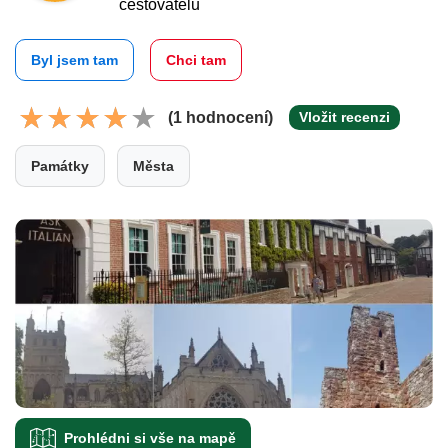
cestovatelů
Byl jsem tam
Chci tam
(1 hodnocení)
Vložit recenzi
Památky
Města
Prohlédni si vše na mapě