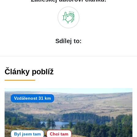
Sdílej to:
Články poblíž
Vzdálenost 31 km
Byl jsem tam
Chci tam