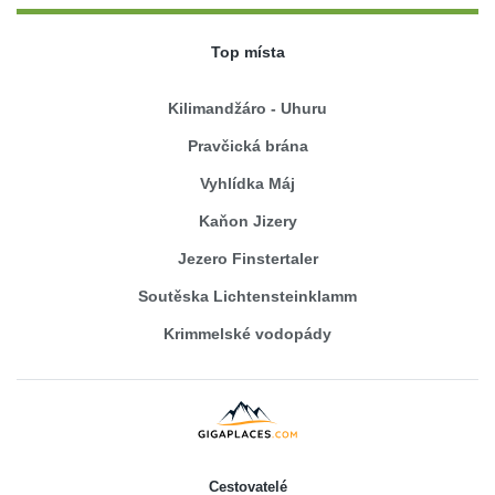
Top místa
Kilimandžáro - Uhuru
Pravčická brána
Vyhlídka Máj
Kaňon Jizery
Jezero Finstertaler
Soutěska Lichtensteinklamm
Krimmelské vodopády
Cestovatelé