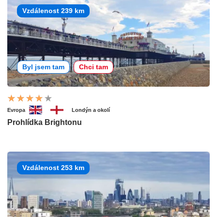
Vzdálenost 239 km
Byl jsem tam
Chci tam
Evropa
Londýn a okolí
Prohlídka Brightonu
Vzdálenost 253 km