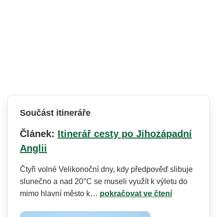
Součást itineráře
Článek:
Itinerář cesty po Jihozápadní
Anglii
Čtyři volné Velikonoční dny, kdy předpověď slibuje
slunečno a nad 20°C se museli využít k výletu do
mimo hlavní město k…
pokračovat ve čtení