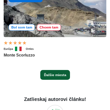
Bol som tam
Chcem tam
Európa
Ortles
Monte Scorluzzo
Ďalšie miesta
Zatlieskaj autorovi článku!