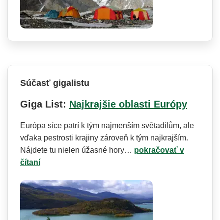
Súčasť gigalistu
Giga List:
Najkrajšie oblasti Európy
Európa síce patrí k tým najmenším světadílům, ale
vďaka pestrosti krajiny zároveň k tým najkrajším.
Nájdete tu nielen úžasné hory…
pokračovať v
čítaní