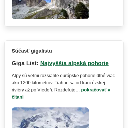
Súčasť gigalistu
Giga List:
Najvyššia alpská pohorie
Alpy sú veľmi rozsiahle európske pohorie dlhé viac
ako 1200 kilometrov. Tiahnu sa od francúzskej
riviéry až po Viedeň. Rozdeľuje…
pokračovať v
čítaní