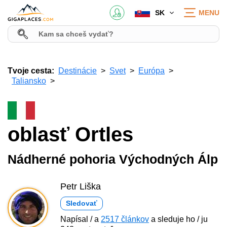
SK
MENU
Tvoje cesta:
Destinácie
Svet
Európa
Taliansko
oblasť Ortles
Nádherné pohoria Východných Álp
Petr Liška
Sledovať
Napísal / a
2517 článkov
a sleduje ho / ju