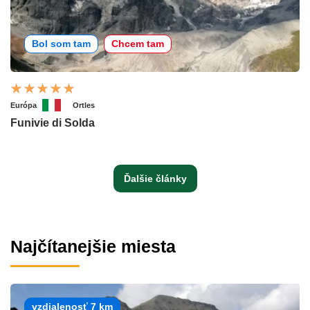
Bol som tam
Chcem tam
Európa
Ortles
Funivie di Solda
Ďalšie články
Najčítanejšie miesta
vzdialenosť 7 km