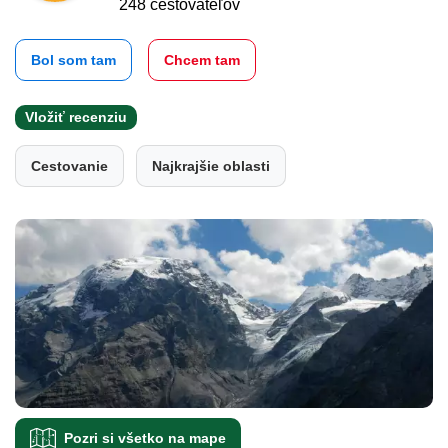
248 cestovateľov
Bol som tam
Chcem tam
Vložiť recenziu
Cestovanie
Najkrajšie oblasti
Pozri si všetko na mape