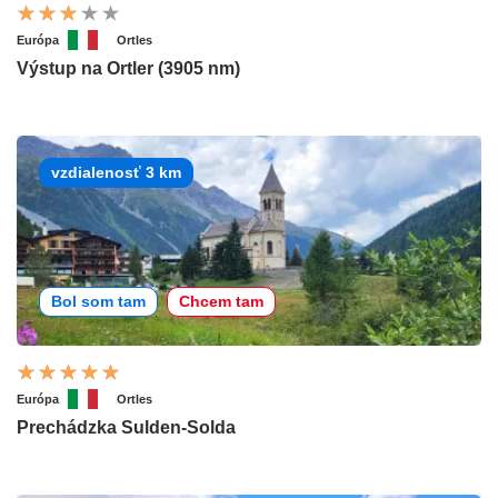
Európa
Ortles
Výstup na Ortler (3905 nm)
vzdialenosť 3 km
Bol som tam
Chcem tam
Európa
Ortles
Prechádzka Sulden-Solda