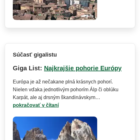
Súčasť gigalistu
Giga List:
Najkrajšie pohorie Európy
Európa je až nečakane plná krásnych pohorí.
Nielen vďaka jednotlivým pohorím Álp či oblúku
Karpát, ale aj drsným škandinávskym…
pokračovať v čítaní