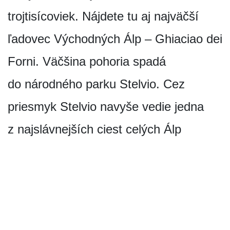
trojtisícoviek. Nájdete tu aj najväčší
ľadovec Východných Álp – Ghiaciao dei
Forni. Väčšina pohoria spadá
do národného parku Stelvio. Cez
priesmyk Stelvio navyše vedie jedna
z najslávnejších ciest celých Álp