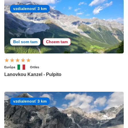
vzdialenosť 3 km
Bol som tam
Chcem tam
Európa
Ortles
Lanovkou Kanzel - Pulpito
vzdialenosť 3 km