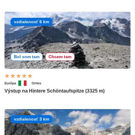
vzdialenosť 6 km
Bol som tam
Chcem tam
Európa
Ortles
Výstup na Hintere Schöntaufspitze (3325 m)
vzdialenosť 3 km