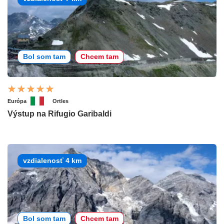
Bol som tam
Chcem tam
Európa
Ortles
Výstup na Rifugio Garibaldi
vzdialenosť 4 km
Bol som tam
Chcem tam