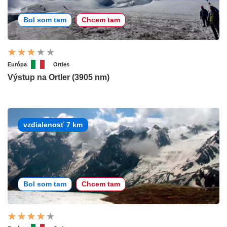
Bol som tam
Chcem tam
Európa
Ortles
Výstup na Ortler (3905 nm)
vzdialenosť 7 km
Bol som tam
Chcem tam