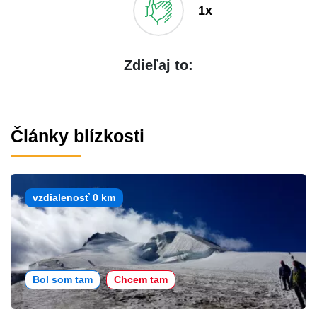
1x
Zdieľaj to:
Články blízkosti
vzdialenosť 0 km
Bol som tam
Chcem tam