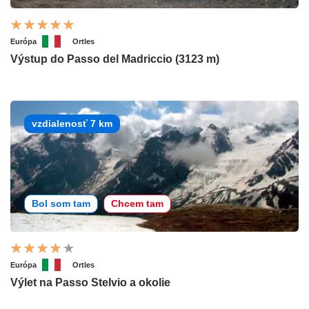
Európa
Ortles
Výstup do Passo del Madriccio (3123 m)
vzdialenosť 7 km
Bol som tam
Chcem tam
Európa
Ortles
Výlet na Passo Stelvio a okolie