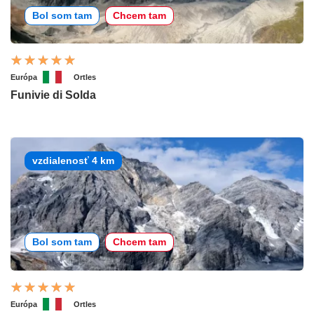
Bol som tam
Chcem tam
Európa
Ortles
Funivie di Solda
vzdialenosť 4 km
Bol som tam
Chcem tam
Európa
Ortles