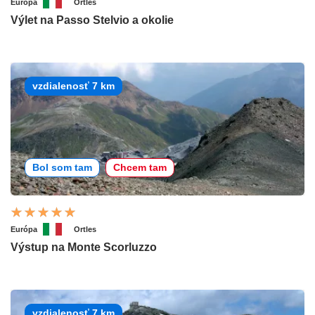
Európa
Ortles
Výlet na Passo Stelvio a okolie
vzdialenosť 7 km
Bol som tam
Chcem tam
Európa
Ortles
Výstup na Monte Scorluzzo
vzdialenosť 7 km