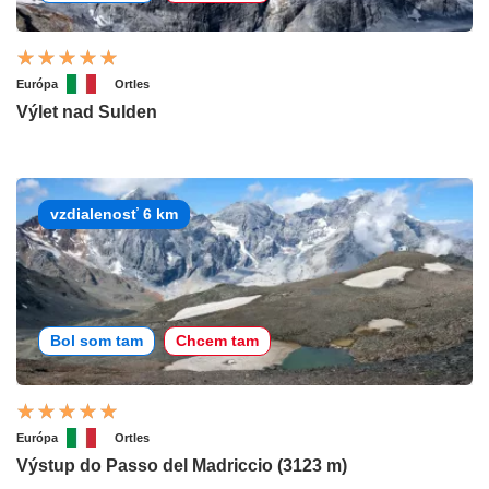
Európa
Ortles
Výlet nad Sulden
vzdialenosť 6 km
Bol som tam
Chcem tam
Európa
Ortles
Výstup do Passo del Madriccio (3123 m)