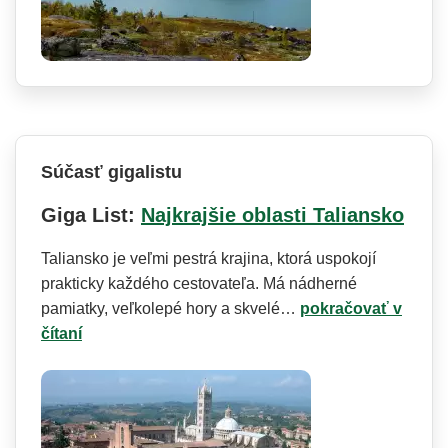
Súčasť gigalistu
Giga List:
Najkrajšie oblasti Taliansko
Taliansko je veľmi pestrá krajina, ktorá uspokojí
prakticky každého cestovateľa. Má nádherné
pamiatky, veľkolepé hory a skvelé…
pokračovať v
čítaní