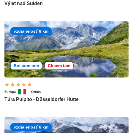
Výlet nad Sulden
vzdialenosť 6 km
Bol som tam
Chcem tam
Európa
Ortles
Túra Pulpito - Düsseldorfer Hütte
vzdialenosť 6 km