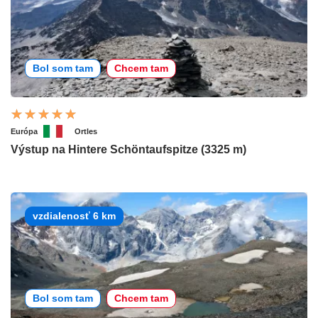
Bol som tam
Chcem tam
Európa
Ortles
Výstup na Hintere Schöntaufspitze (3325 m)
vzdialenosť 6 km
Bol som tam
Chcem tam