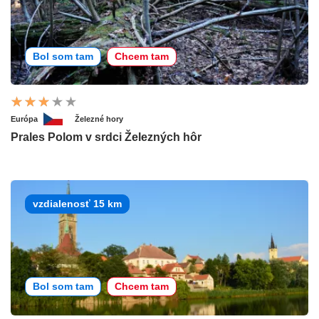
Bol som tam
Chcem tam
Európa
Železné hory
Prales Polom v srdci Železných hôr
vzdialenosť 15 km
Bol som tam
Chcem tam