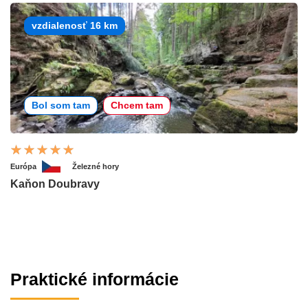
vzdialenosť 16 km
Bol som tam
Chcem tam
Európa
Železné hory
Kaňon Doubravy
Praktické informácie