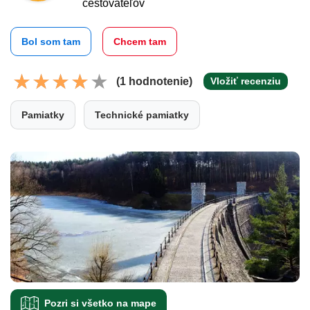
cestovateľov
Bol som tam
Chcem tam
(1 hodnotenie)
Vložiť recenziu
Pamiatky
Technické pamiatky
Pozri si všetko na mape