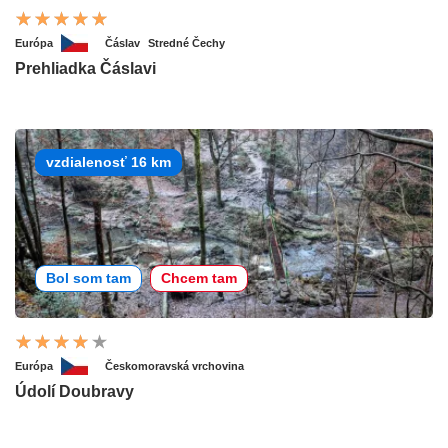
Európa
Čáslav
Stredné Čechy
Prehliadka Čáslavi
vzdialenosť 16 km
Bol som tam
Chcem tam
Európa
Českomoravská vrchovina
Údolí Doubravy