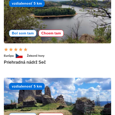
vzdialenosť 5 km
Bol som tam
Chcem tam
Európa
Železné hory
Priehradná nádrž Seč
vzdialenosť 5 km