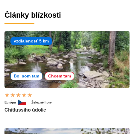
Články blízkosti
vzdialenosť 5 km
Bol som tam
Chcem tam
Európa
Železné hory
Chittussiho údolie