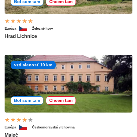
Bol som tam
Chcem tam
Európa
Železné hory
Hrad Lichnice
vzdialenosť 10 km
Bol som tam
Chcem tam
Európa
Českomoravská vrchovina
Maleč