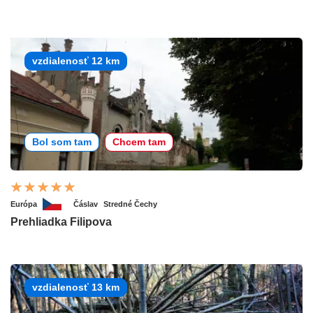
vzdialenosť 12 km
Bol som tam
Chcem tam
Európa
Čáslav
Stredné Čechy
Prehliadka Filipova
vzdialenosť 13 km