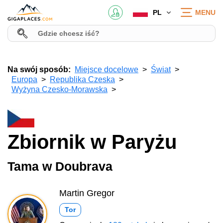
PL
MENU
Na swój sposób:
Miejsce docelowe
Świat
Europa
Republika Czeska
Wyżyna Czesko-Morawska
Zbiornik w Paryżu
Tama w Doubrava
Martin Gregor
Tor