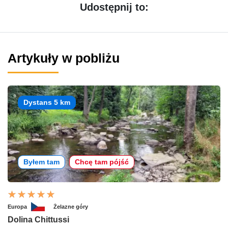
Udostępnij to:
Artykuły w pobliżu
Dystans 5 km
Byłem tam
Chcę tam pójść
Europa
Żelazne góry
Dolina Chittussi