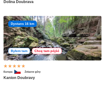
Dolina Doubrava
Dystans 16 km
Byłem tam
Chcę tam pójść
Europa
Żelazne góry
Kanion Doubravy