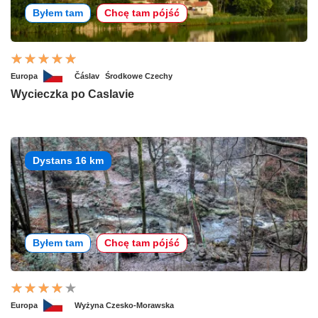
Byłem tam
Chcę tam pójść
Europa
Čáslav
Środkowe Czechy
Wycieczka po Caslavie
Dystans 16 km
Byłem tam
Chcę tam pójść
Europa
Wyżyna Czesko-Morawska