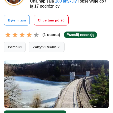
Ona napisała
180 artykuły
i obserwuje go /
ją 17 podróżnicy
Byłem tam
Chcę tam pójść
(1 ocena)
Prześlij recenzję
Pomniki
Zabytki techniki