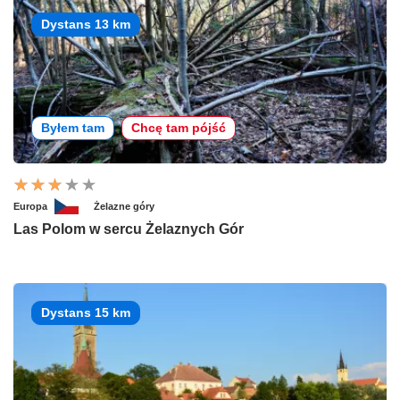
Dystans 13 km
Byłem tam
Chcę tam pójść
Europa
Żelazne góry
Las Polom w sercu Żelaznych Gór
Dystans 15 km