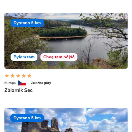
Dystans 5 km
Byłem tam
Chcę tam pójść
Europa
Żelazne góry
Zbiornik Sec
Dystans 5 km