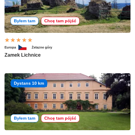
Byłem tam
Chcę tam pójść
Europa
Żelazne góry
Zamek Lichnice
Dystans 10 km
Byłem tam
Chcę tam pójść