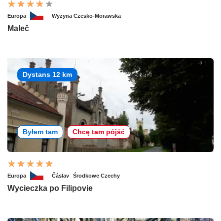
Europa
Wyżyna Czesko-Morawska
Maleč
Dystans 12 km
Byłem tam
Chcę tam pójść
Europa
Čáslav
Środkowe Czechy
Wycieczka po Filipovie