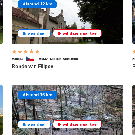
Afstand 12 km
Ik was daar
Ik wil daar naar toe
Europa
Áslav
Midden Bohemen
E
Ronde van Filipov
P
Afstand 16 km
Ik was daar
Ik wil daar naar toe