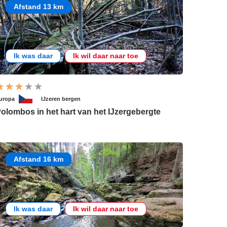
Afstand 13 km
Ik was daar
Ik wil daar naar toe
uropa
IJzeren bergen
olombos in het hart van het IJzergebergte
Afstand 16 km
Ik was daar
Ik wil daar naar toe