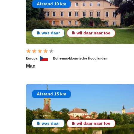
Afstand 10 km
Ik was daar
Ik wil daar naar toe
Europa
Boheems-Moravische Hooglanden
Man
Afstand 15 km
Ik was daar
Ik wil daar naar toe