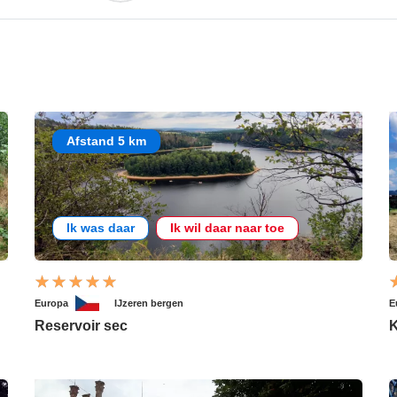
Afstand 5 km
Ik was daar
Ik wil daar naar toe
Europa
IJzeren bergen
E
Reservoir sec
K