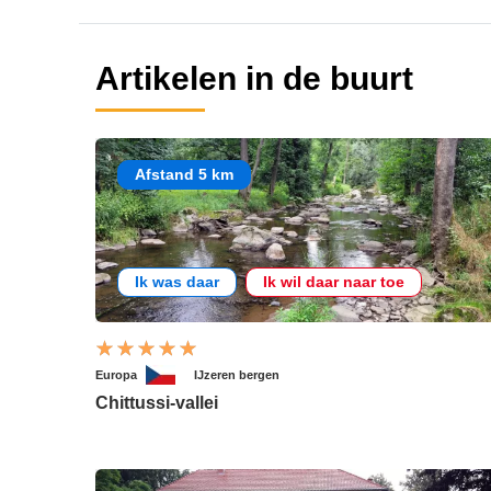
Artikelen in de buurt
Afstand 5 km
Ik was daar
Ik wil daar naar toe
Europa
IJzeren bergen
Chittussi-vallei