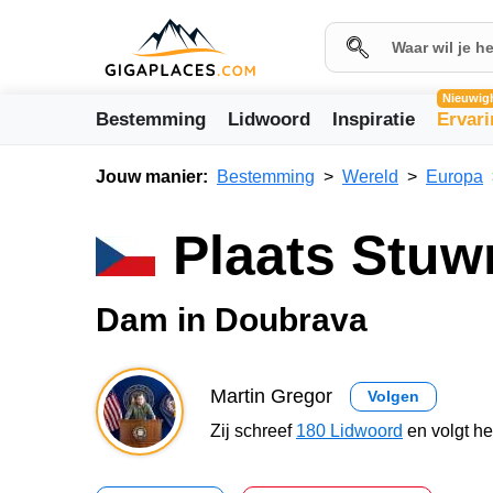
Nieuwig
Bestemming
Lidwoord
Inspiratie
Ervar
Jouw manier:
Bestemming
Wereld
Europa
Plaats Stuw
Dam in Doubrava
Martin Gregor
Volgen
Zij schreef
180 Lidwoord
en volgt h