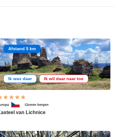
Afstand 5 km
Ik was daar
Ik wil daar naar toe
uropa
IJzeren bergen
asteel van Lichnice