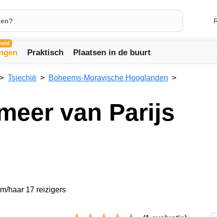
R
heid
ingen
Praktisch
Plaatsen in de buurt
Tsjechië
Boheems-Moravische Hooglanden
meer van Parijs
em/haar 17 reizigers