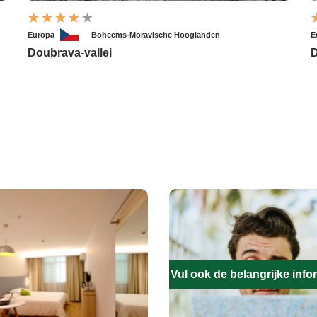
Europa
Boheems-Moravische Hooglanden
E
Doubrava-vallei
D
Vul ook de belangrijke infor