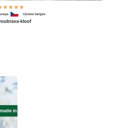
uropa
IJzeren bergen
oubrava-kloof
matie in