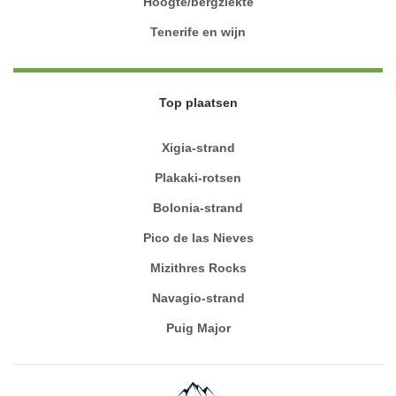
Hoogte/bergziekte
Tenerife en wijn
Top plaatsen
Xigia-strand
Plakaki-rotsen
Bolonia-strand
Pico de las Nieves
Mizithres Rocks
Navagio-strand
Puig Major