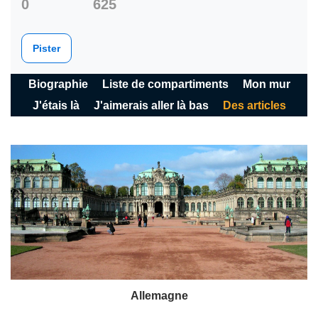
0
625
Pister
Biographie
Liste de compartiments
Mon mur
J'étais là
J'aimerais aller là bas
Des articles
Allemagne