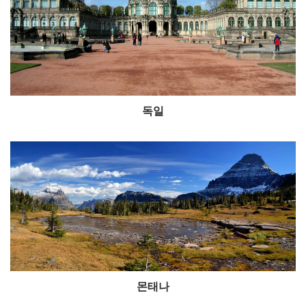
독일
몬태나