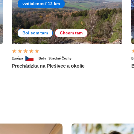
vzdialenosť 12 km
Bol som tam
Chcem tam
Európa
Brdy
Stredné Čechy
E
Prechádzka na Plešivec a okolie
B