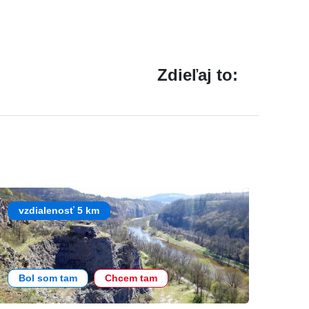
Zdieľaj to:
vzdialenosť 5 km
Bol som tam
Chcem tam