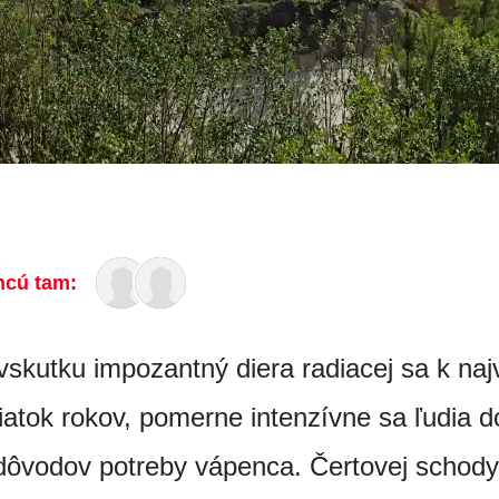
hcú tam:
vskutku impozantný diera radiacej sa k na
atok rokov, pomerne intenzívne sa ľudia do
 dôvodov potreby vápenca. Čertovej schody 