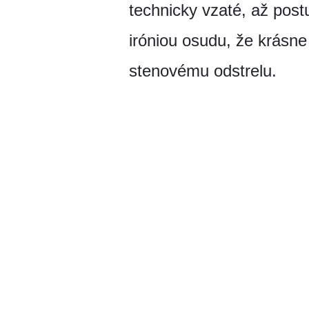
technicky vzaté, až post
iróniou osudu, že krásn
stenovému odstrelu.