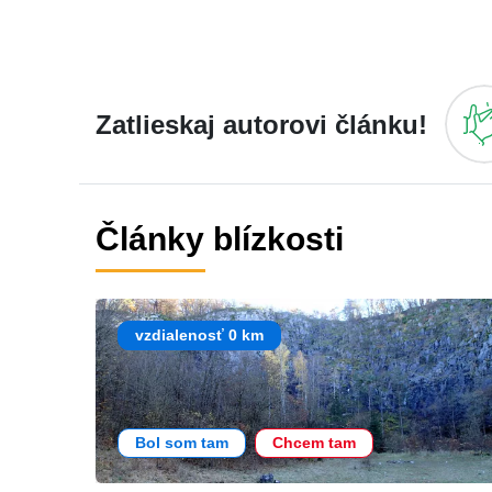
Zatlieskaj autorovi článku!
Články blízkosti
vzdialenosť 0 km
Bol som tam
Chcem tam