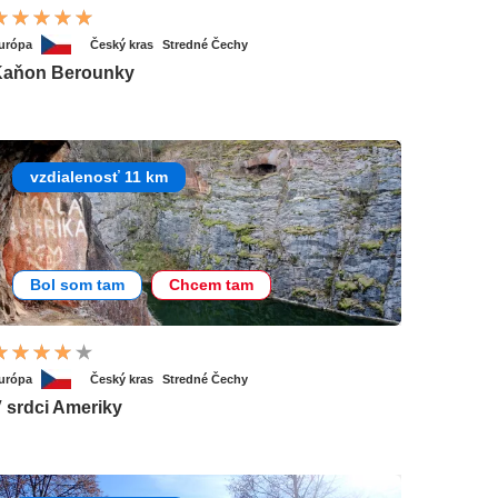
urópa
Český kras
Stredné Čechy
Kaňon Berounky
vzdialenosť 11 km
Bol som tam
Chcem tam
urópa
Český kras
Stredné Čechy
 srdci Ameriky