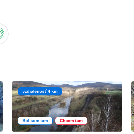
vzdialenosť 4 km
Bol som tam
Chcem tam