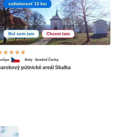
vzdialenosť 13 km
Bol som tam
Chcem tam
urópa
Brdy
Stredné Čechy
arokový pútnické areál Skalka