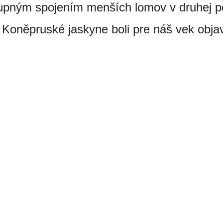
upným spojením menších lomov v druhej polo
e Koněpruské jaskyne boli pre náš vek obj