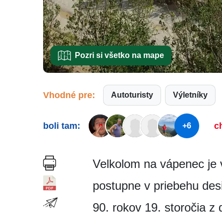
Pozri si všetko na mape
Vhodné pre:
Autoturisty
Výletníky
boli tam:
c
+6
Velkolom na vápenec je 
postupne v priebehu desi
90. rokov 19. storočia z