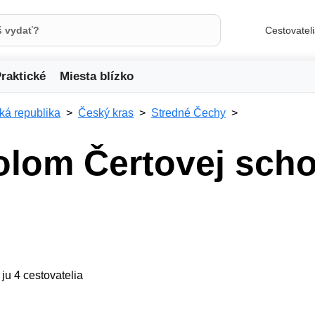
Cestovatel
raktické
Miesta blízko
ká republika
Český kras
Stredné Čechy
olom Čertovej sch
 ju 4 cestovatelia