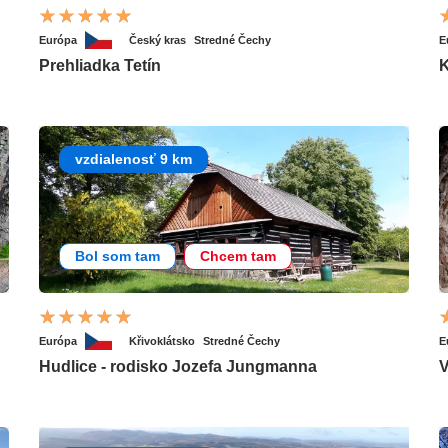
Európa
Český kras
Stredné Čechy
E
Prehliadka Tetín
vzdialenosť 9 km
Bol som tam
Chcem tam
Európa
Křivoklátsko
Stredné Čechy
E
Hudlice - rodisko Jozefa Jungmanna
V