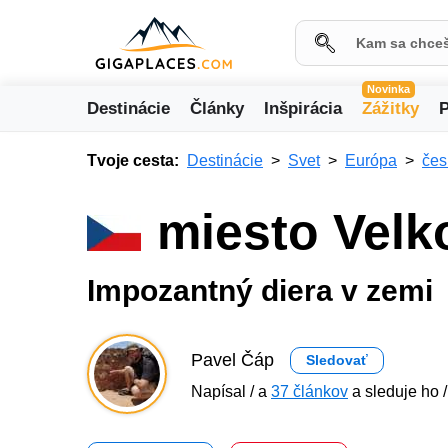
Novinka
Destinácie
Články
Inšpirácia
Zážitky
P
Tvoje cesta:
Destinácie
Svet
Európa
čes
miesto Velk
Impozantný diera v zemi
Pavel Čáp
Sledovať
Napísal / a
37 článkov
a sleduje ho /