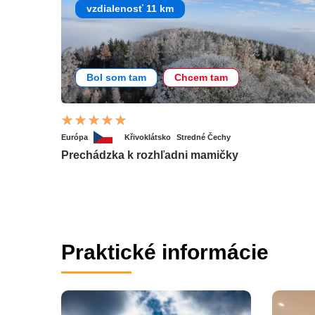
vzdialenosť 11 km
Bol som tam
Chcem tam
Európa
Křivoklátsko
Stredné Čechy
Prechádzka k rozhľadni mamičky
Praktické informácie