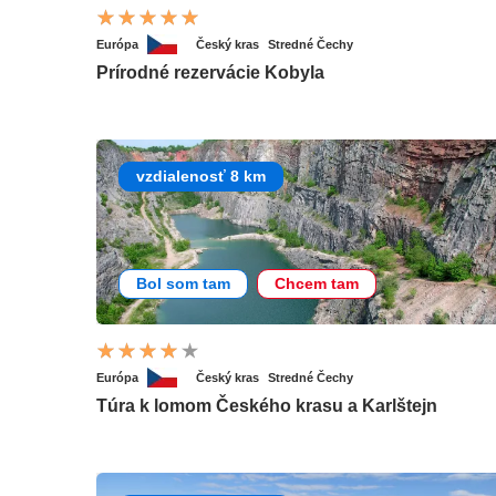
Európa
Český kras
Stredné Čechy
Prírodné rezervácie Kobyla
vzdialenosť 8 km
Bol som tam
Chcem tam
Európa
Český kras
Stredné Čechy
Túra k lomom Českého krasu a Karlštejn