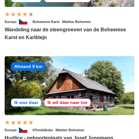
Europa
Boheemse Karst
Midden Bohemen
Wandeling naar de steengroeven van de Boheemse
Karst en Karlštejn
Afstand 9 km
Ik was daar
Ik wil daar naar toe
Europa
Křivoklátsko
Midden Bohemen
Hudlice - geboorteplaats van Josef Jungmann