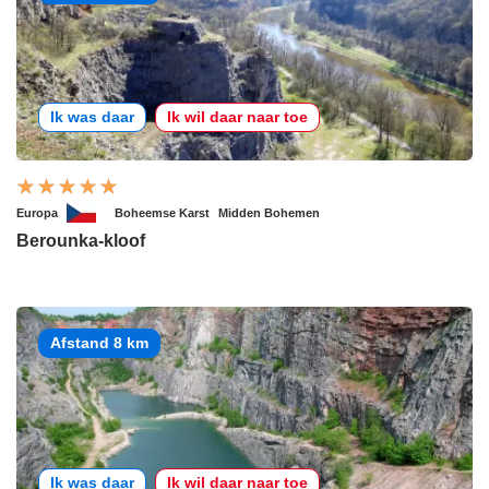
Ik was daar
Ik wil daar naar toe
Europa
Boheemse Karst
Midden Bohemen
Berounka-kloof
Afstand 8 km
Ik was daar
Ik wil daar naar toe