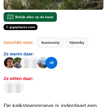
Bekijk alles op de kaart
© gigaplaces.com
Geschikt voor:
Autoturisty
Výletníky
Ze waren daar:
+6
Ze willen daar:
De kalksteengroeve is inderdaad een