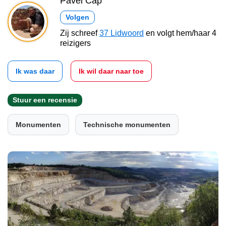
Pavel Čáp
Volgen
Zij schreef
37 Lidwoord
en volgt hem/haar 4
reizigers
Ik was daar
Ik wil daar naar toe
Stuur een recensie
Monumenten
Technische monumenten