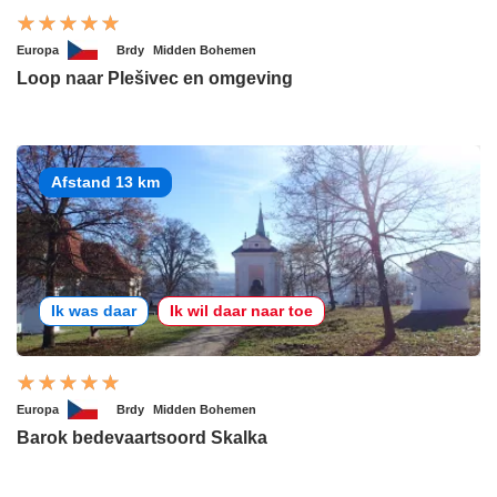
Europa
Brdy
Midden Bohemen
Loop naar Plešivec en omgeving
Afstand 13 km
Ik was daar
Ik wil daar naar toe
Europa
Brdy
Midden Bohemen
Barok bedevaartsoord Skalka