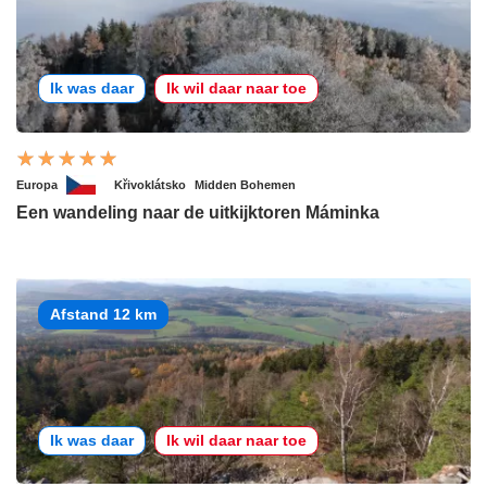
Ik was daar
Ik wil daar naar toe
Europa
Křivoklátsko
Midden Bohemen
Een wandeling naar de uitkijktoren Máminka
Afstand 12 km
Ik was daar
Ik wil daar naar toe