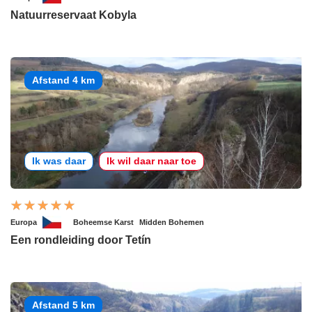
Natuurreservaat Kobyla
Afstand 4 km
Ik was daar
Ik wil daar naar toe
Europa
Boheemse Karst
Midden Bohemen
Een rondleiding door Tetín
Afstand 5 km