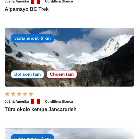
Južná Amerika
Cordillera Blanca
Alpamayo BC Trek
vzdialenosť 6 km
Bol som tam
Chcem tam
Južná Amerika
Cordillera Blanca
Túra okolo kempe Jancarurish
vzdialenosť 7 km