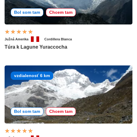
Bol som tam
Chcem tam
Južná Amerika
Cordillera Blanca
Túra k Lagune Yuraccocha
vzdialenosť 6 km
Bol som tam
Chcem tam