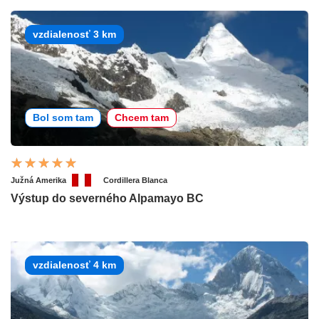
vzdialenosť 3 km
Bol som tam
Chcem tam
Južná Amerika
Cordillera Blanca
Výstup do severného Alpamayo BC
vzdialenosť 4 km