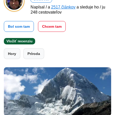
Napísal / a
2517 článkov
a sleduje ho / ju
248 cestovateľov
Bol som tam
Chcem tam
Vložiť recenziu
Hory
Príroda