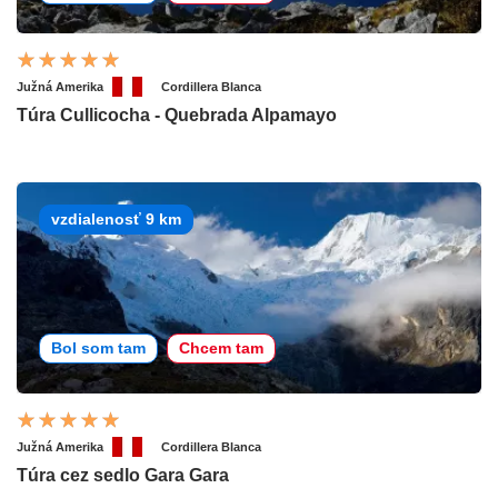
Južná Amerika
Cordillera Blanca
Túra Cullicocha - Quebrada Alpamayo
vzdialenosť 9 km
Bol som tam
Chcem tam
Južná Amerika
Cordillera Blanca
Túra cez sedlo Gara Gara