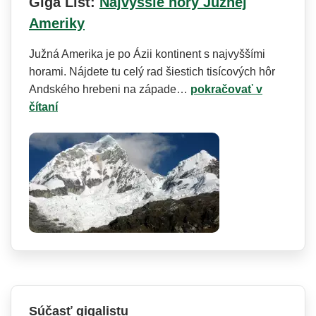
Giga List:
Najvyššie hory Južnej
Ameriky
Južná Amerika je po Ázii kontinent s najvyššími
horami. Nájdete tu celý rad šiestich tisícových hôr
Andského hrebeni na západe…
pokračovať v
čítaní
Súčasť gigalistu