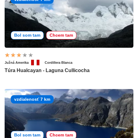
Bol som tam
Chcem tam
Južná Amerika
Cordillera Blanca
Túra Hualcayan - Laguna Cullicocha
vzdialenosť 7 km
Bol som tam
Chcem tam