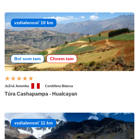
vzdialenosť 10 km
Bol som tam
Chcem tam
Južná Amerika
Cordillera Blanca
Túra Cashapampa - Hualcayan
vzdialenosť 11 km