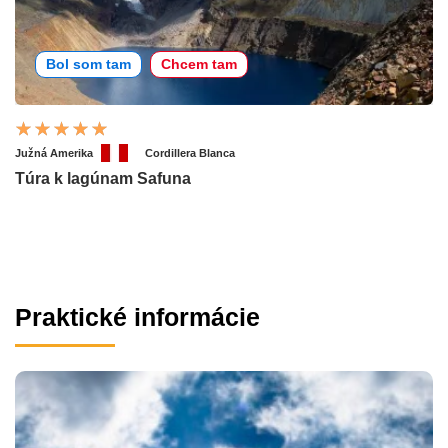
Bol som tam
Chcem tam
Južná Amerika
Cordillera Blanca
Túra k lagúnam Safuna
Praktické informácie