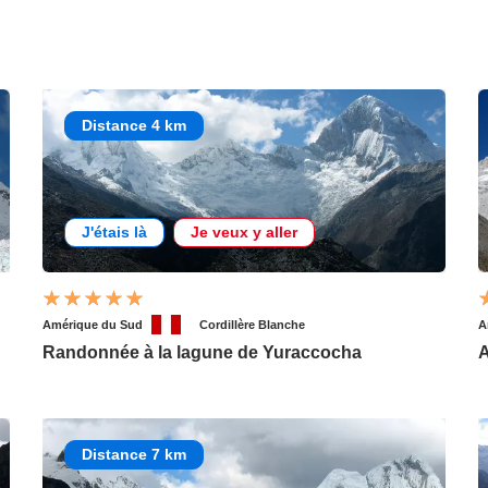
Distance 4 km
J'étais là
Je veux y aller
Amérique du Sud
Cordillère Blanche
A
Randonnée à la lagune de Yuraccocha
A
Distance 7 km