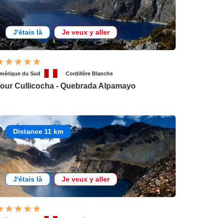
J'étais là
Je veux y aller
mérique du Sud
Cordillère Blanche
our Cullicocha - Quebrada Alpamayo
Distance 11 km
J'étais là
Je veux y aller