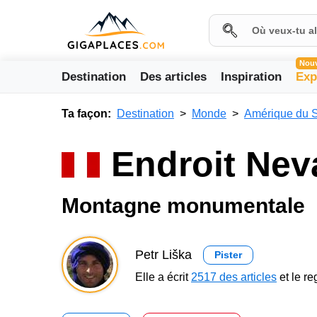
Nou
Destination
Des articles
Inspiration
Exp
Ta façon:
Destination
Monde
Amérique du 
Endroit Nev
Montagne monumentale
Petr Liška
Pister
Elle a écrit
2517 des articles
et le r