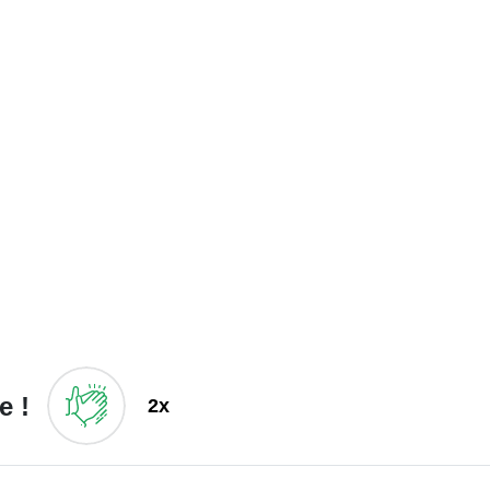
e !
2x