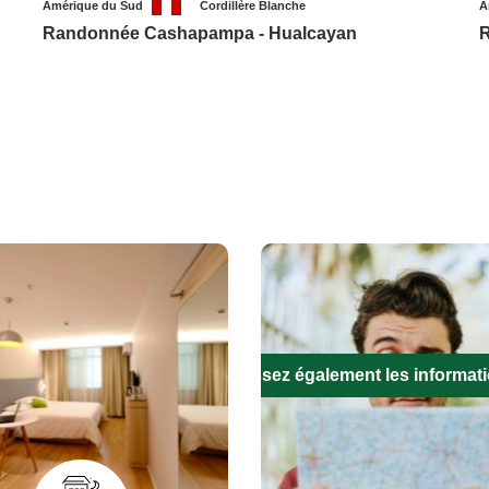
Amérique du Sud
Cordillère Blanche
A
Randonnée Cashapampa - Hualcayan
R
Remplissez également les informat