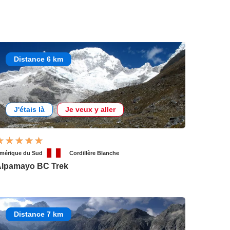
Distance 6 km
J'étais là
Je veux y aller
mérique du Sud
Cordillère Blanche
lpamayo BC Trek
Distance 7 km