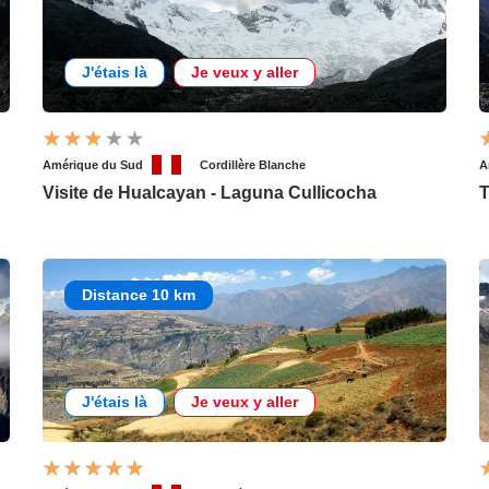
J'étais là
Je veux y aller
Amérique du Sud
Cordillère Blanche
A
Visite de Hualcayan - Laguna Cullicocha
T
Distance 10 km
J'étais là
Je veux y aller