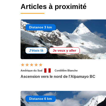
Articles à proximité
Distance 3 km
J'étais là
Je veux y aller
Amérique du Sud
Cordillère Blanche
Ascension vers le nord de l'Alpamayo BC
Distance 6 km