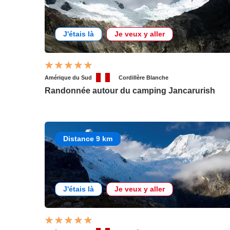
J'étais là
Je veux y aller
Amérique du Sud
Cordillère Blanche
Randonnée autour du camping Jancarurish
Distance 9 km
J'étais là
Je veux y aller