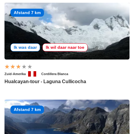
Afstand 7 km
Ik was daar
Ik wil daar naar toe
Zuid-Amerika
Cordillera Blanca
Hualcayan-tour - Laguna Cullicocha
Afstand 7 km