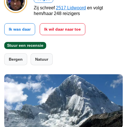
Zij schreef
2517 Lidwoord
en volgt
hem/haar 248 reizigers
Ik was daar
Ik wil daar naar toe
Stuur een recensie
Bergen
Natuur