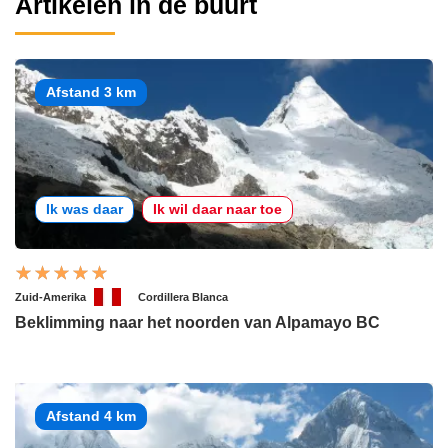
Artikelen in de buurt
Afstand 3 km
Ik was daar
Ik wil daar naar toe
Zuid-Amerika
Cordillera Blanca
Beklimming naar het noorden van Alpamayo BC
Afstand 4 km