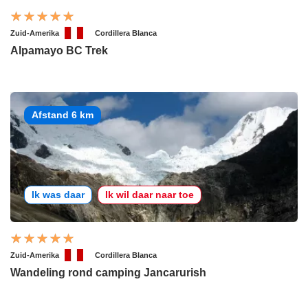
Zuid-Amerika
Cordillera Blanca
Alpamayo BC Trek
Afstand 6 km
Ik was daar
Ik wil daar naar toe
Zuid-Amerika
Cordillera Blanca
Wandeling rond camping Jancarurish