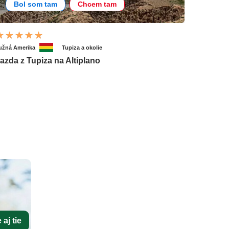
Bol som tam
Chcem tam
užná Amerika
Tupiza a okolie
azda z Tupiza na Altiplano
aj tie