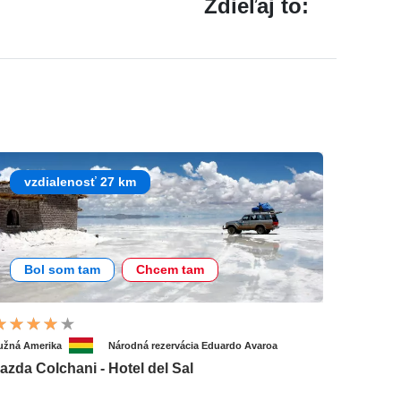
Zdieľaj to:
vzdialenosť 27 km
Bol som tam
Chcem tam
užná Amerika
Národná rezervácia Eduardo Avaroa
azda Colchani - Hotel del Sal