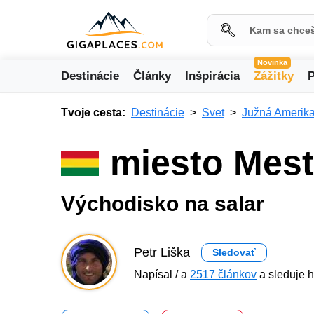
Novinka
Destinácie
Články
Inšpirácia
Zážitky
P
Tvoje cesta:
Destinácie
Svet
Južná Amerik
miesto Mest
Východisko na salar
Petr Liška
Sledovať
Napísal / a
2517 článkov
a sleduje h