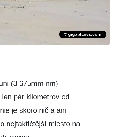
© gigaplaces.com
Uyuni (3 675mm nm) –
 len pár kilometrov od
ie je skoro nič a ani
 nejtaktičtější miesto na