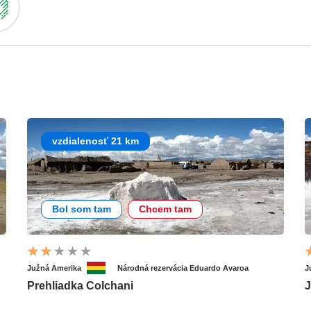
vzdialenosť 21 km
Bol som tam
Chcem tam
Južná Amerika
Národná rezervácia Eduardo Avaroa
J
Prehliadka Colchani
J