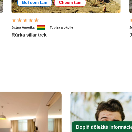
Bol som tam
Chcem tam
Južná Amerika
Tupiza a okolie
J
Rúrka sillar trek
J
Doplň dôležité informácie 