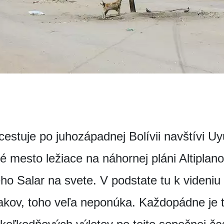
cestuje po juhozápadnej Bolívii navštívi 
é mesto ležiace na náhornej pláni Altiplano
 Salar na svete. V podstate tu k videniu n
lakov, toho veľa neponúka. Každopádne je to