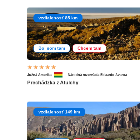
vzdialenosť 85 km
Bol som tam
Chcem tam
Južná Amerika
Národná rezervácia Eduardo Avaroa
Prechádzka z Atulchy
vzdialenosť 149 km