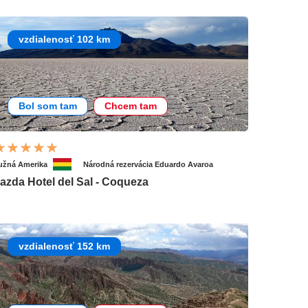
vzdialenosť 102 km
Bol som tam
Chcem tam
užná Amerika
Národná rezervácia Eduardo Avaroa
azda Hotel del Sal - Coqueza
vzdialenosť 152 km