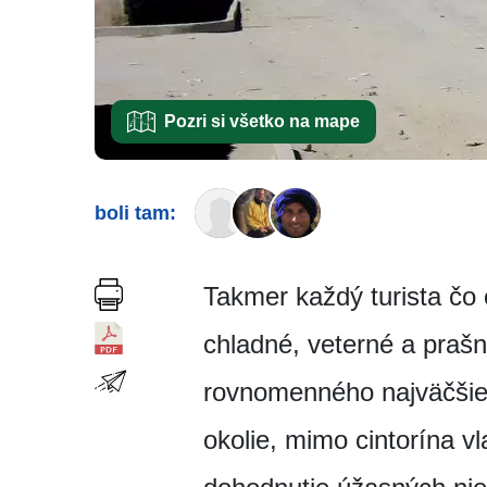
Pozri si všetko na mape
boli tam:
Takmer každý turista čo 
chladné, veterné a prašn
rovnomenného najväčšieho
okolie, mimo cintorína v