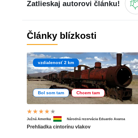
Zatlieskaj autorovi článku!
Články blízkosti
vzdialenosť 2 km
Bol som tam
Chcem tam
Južná Amerika
Národná rezervácia Eduardo Avaroa
Prehliadka cintorínu vlakov