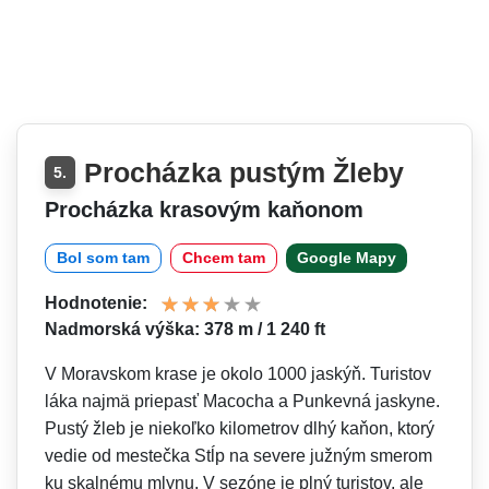
Procházka pustým Žleby
5.
Procházka krasovým kaňonom
Bol som tam
Chcem tam
Google Mapy
Hodnotenie:
Nadmorská výška: 378 m / 1 240 ft
V Moravskom krase je okolo 1000 jaskýň. Turistov
láka najmä priepasť Macocha a Punkevná jaskyne.
Pustý žleb je niekoľko kilometrov dlhý kaňon, ktorý
vedie od mestečka Stĺp na severe južným smerom
ku skalnému mlynu. V sezóne je plný turistov, ale