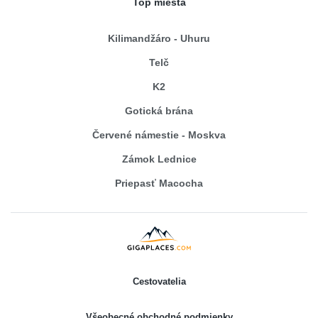
Top miesta
Kilimandžáro - Uhuru
Telč
K2
Gotická brána
Červené námestie - Moskva
Zámok Lednice
Priepasť Macocha
Cestovatelia
Všeobecné obchodné podmienky