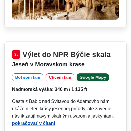
Výlet do NPR Býčie skala
3.
Jeseň v Moravskom krase
Bol som tam
Chcem tam
Google Mapy
Nadmorská výška: 346 m / 1 135 ft
Cesta z Babic nad Svitavou do Adamovho nám
ukáže nielen krásy jesennej prírody, ale zavedie
nás ik zaujímavým skalným útvarom a jaskyniam.
pokračovať v čítaní