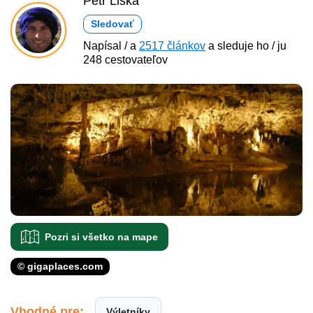
Petr Liška
Sledovať
Napísal / a
2517 článkov
a sleduje ho / ju
248 cestovateľov
Pozri si všetko na mape
© gigaplaces.com
Vhodné pre:
Výletníky