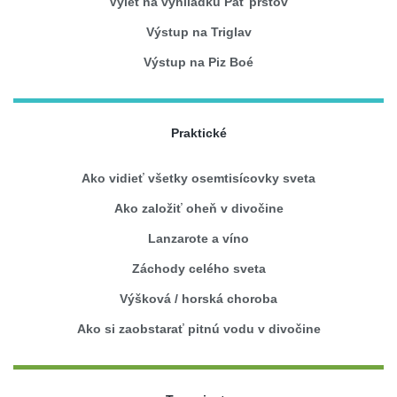
Výlet na vyhliadku Päť prstov
Výstup na Triglav
Výstup na Piz Boé
Praktické
Ako vidieť všetky osemtisícovky sveta
Ako založiť oheň v divočine
Lanzarote a víno
Záchody celého sveta
Výšková / horská choroba
Ako si zaobstarať pitnú vodu v divočine