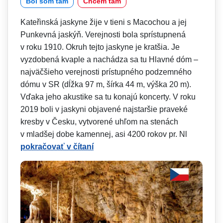
Bol som tam
Chcem tam
Kateřinská jaskyne žije v tieni s Macochou a jej
Punkevná jaskýň. Verejnosti bola sprístupnená
v roku 1910. Okruh tejto jaskyne je kratšia. Je
vyzdobená kvaple a nachádza sa tu Hlavné dóm –
najväčšieho verejnosti prístupného podzemného
dómu v SR (dĺžka 97 m, šírka 44 m, výška 20 m).
Vďaka jeho akustike sa tu konajú koncerty. V roku
2019 boli v jaskyni objavené najstaršie praveké
kresby v Česku, vytvorené uhľom na stenách
v mladšej dobe kamennej, asi 4200 rokov pr. Nl
pokračovať v čítaní