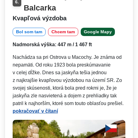
6.
Balcarka
Kvapľová výzdoba
Bol som tam
Chcem tam
Google Mapy
Nadmorská výška: 447 m / 1 467 ft
Nachádza sa pri Ostrova u Macochy. Je známa od
nepamäti. Od roku 1923 bola preskúmavanie
v celej dĺžke. Dnes sa jaskyňa tešia jednou
z najkrajšie kvapľovou výzdobou na území SR. Zo
svojej skúsenosti, ktorá bola pred rokmi je, že je
jaskyňa zle nasvietená a dojem z prehliadky tak
patril k najhorším, ktoré som touto oblasťou prešiel.
pokračovať v čítaní