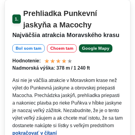
Prehliadka Punkevní
1.
jaskyňa a Macochy
Najväčšia atrakcia Moravského krasu
Bol som tam
Chcem tam
Google Mapy
Hodnotenie:
Nadmorská výška: 378 m / 1 240 ft
Asi nie je väčšia atrakcie v Moravskom krase než
výlet do Punkevná jaskyne a obrovskej priepasti
Macocha. Prechádzka jaskýň, prehliadka priepasti
a nakoniec plavba po rieke Puňkva v hĺbke jaskyne
je naozaj veľký zážitok. Nezabudnite, že je o tento
výlet veľký záujem a ak chcete mať istotu, že sa tam
dostanete nakúpte si lístky s veľkým predstihom
pokračovať v čítaní