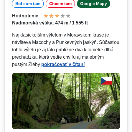
Bol som tam
Chcem tam
Google Mapy
Hodnotenie:
Nadmorská výška: 474 m / 1 555 ft
Najklasickejším výletom v Moravskom krase je
návšteva Macochy a Punkevných jaskýň. Súčasťou
tohto výletu je aj táto približne dva kilometre dlhá
prechádzka, ktorá vedie chvíľu aj malebným
pustým Žleby
pokračovať v čítaní