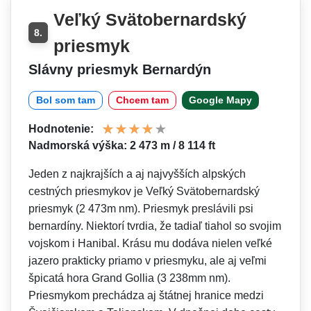
Veľký Svätobernardský
8.
priesmyk
Slávny priesmyk Bernardýn
Bol som tam
Chcem tam
Google Mapy
Hodnotenie:
Nadmorská výška: 2 473 m / 8 114 ft
Jeden z najkrajších a aj najvyšších alpských
cestných priesmykov je Veľký Svätobernardský
priesmyk (2 473m nm). Priesmyk preslávili psi
bernardíny. Niektorí tvrdia, že tadiaľ tiahol so svojim
vojskom i Hanibal. Krásu mu dodáva nielen veľké
jazero prakticky priamo v priesmyku, ale aj veľmi
špicatá hora Grand Gollia (3 238mm nm).
Priesmykom prechádza aj štátnej hranice medzi