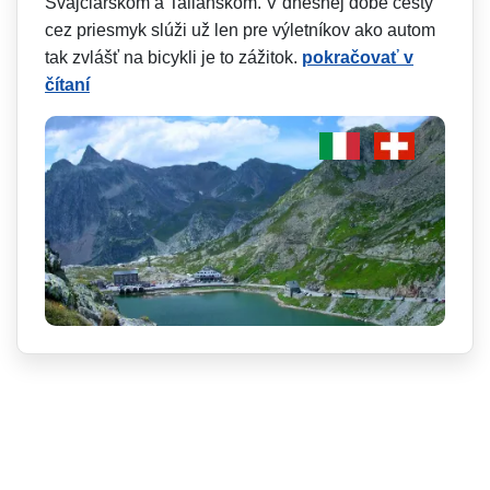
Švajčiarskom a Talianskom. V dnešnej dobe cesty
cez priesmyk slúži už len pre výletníkov ako autom
tak zvlášť na bicykli je to zážitok.
pokračovať v
čítaní