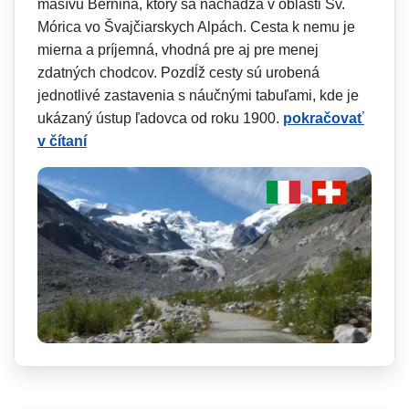
masívu Bernina, ktorý sa nachádza v oblasti Sv.
Mórica vo Švajčiarskych Alpách. Cesta k nemu je
mierna a príjemná, vhodná pre aj pre menej
zdatných chodcov. Pozdĺž cesty sú urobená
jednotlivé zastavenia s náučnými tabuľami, kde je
ukázaný ústup ľadovca od roku 1900.
pokračovať
v čítaní