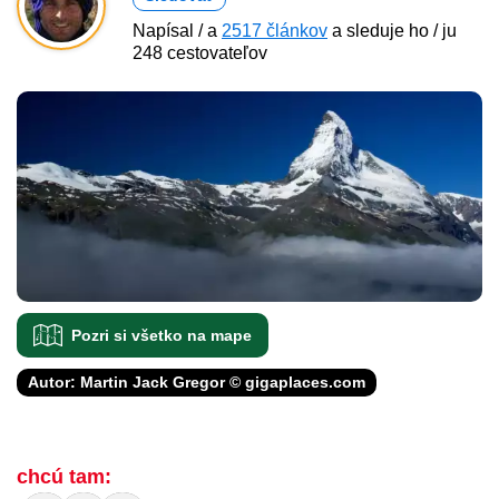
Napísal / a
2517 článkov
a sleduje ho / ju
248 cestovateľov
Pozri si všetko na mape
Autor: Martin Jack Gregor © gigaplaces.com
chcú tam: