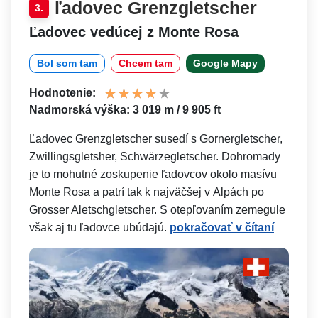
ľadovec Grenzgletscher
3.
Ľadovec vedúcej z Monte Rosa
Bol som tam
Chcem tam
Google Mapy
Hodnotenie:
Nadmorská výška: 3 019 m / 9 905 ft
Ľadovec Grenzgletscher susedí s Gornergletscher,
Zwillingsgletsher, Schwärzegletscher. Dohromady
je to mohutné zoskupenie ľadovcov okolo masívu
Monte Rosa a patrí tak k najväčšej v Alpách po
Grosser Aletschgletscher. S otepľovaním zemegule
však aj tu ľadovce ubúdajú.
pokračovať v čítaní