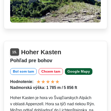
Hoher Kasten
15.
Pohľad pre bohov
Bol som tam
Chcem tam
Google Mapy
Hodnotenie:
Nadmorská výška: 1 785 m / 5 856 ft
Hoher Kasten je hora vo Švajčiarskych Alpách
v oblasti Appenzell. Hora sa týči nad riekou Rýn.
Možno odtiaľ dohliadnuť do Lichtenštajnska, na