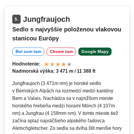
Jungfraujoch
5.
Sedlo s najvyššie položenou vlakovou
stanicou Európy
Bol som tam
Chcem tam
Google Mapy
Hodnotenie:
Nadmorská výška: 3 471 m / 11 388 ft
Jungfraujoch (3 471m nm) je horské sedlo
v Bernských Alpách na rozmedzí medzi kantóny
Bern a Valais. Nachádza sa v najnižšom mieste
horského hrebeňa medzi horami Mönch (4 107m
nm) a Jungfrau (4 158mm nm). V tomto mieste tiež
začína splaz najväčšieho alpského ľadovca
Aletschgletscher. Zo sedla sa dvíha štít menšie hory