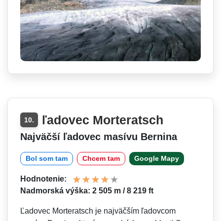
ľadovec Morteratsch
10.
Najväčší ľadovec masívu Bernina
Bol som tam
Chcem tam
Google Mapy
Hodnotenie:
Nadmorská výška: 2 505 m / 8 219 ft
Ľadovec Morteratsch je najväčším ľadovcom