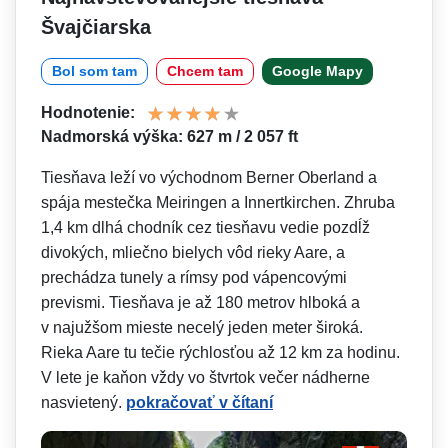
Švajčiarska
Bol som tam
Chcem tam
Google Mapy
Hodnotenie:
Nadmorská výška: 627 m / 2 057 ft
Tiesňava leží vo východnom Berner Oberland a
spája mestečka Meiringen a Innertkirchen. Zhruba
1,4 km dlhá chodník cez tiesňavu vedie pozdĺž
divokých, mliečno bielych vôd rieky Aare, a
prechádza tunely a rímsy pod vápencovými
prevismi. Tiesňava je až 180 metrov hlboká a
v najužšom mieste necelý jeden meter široká.
Rieka Aare tu tečie rýchlosťou až 12 km za hodinu.
V lete je kaňon vždy vo štvrtok večer nádherne
nasvietený.
pokračovať v čítaní