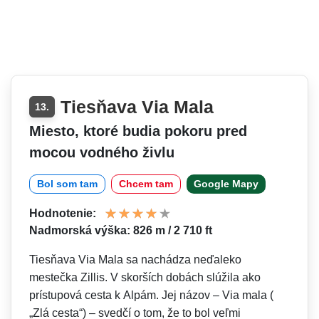
Tiesňava Via Mala
13.
Miesto, ktoré budia pokoru pred
mocou vodného živlu
Bol som tam
Chcem tam
Google Mapy
Hodnotenie:
Nadmorská výška: 826 m / 2 710 ft
Tiesňava Via Mala sa nachádza neďaleko
mestečka Zillis. V skorších dobách slúžila ako
prístupová cesta k Alpám. Jej názov – Via mala (
„Zlá cesta“) – svedčí o tom, že to bol veľmi