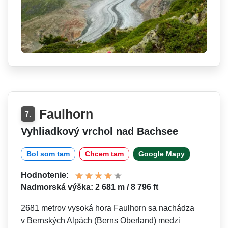
Faulhorn
7.
Vyhliadkový vrchol nad Bachsee
Bol som tam
Chcem tam
Google Mapy
Hodnotenie:
Nadmorská výška: 2 681 m / 8 796 ft
2681 metrov vysoká hora Faulhorn sa nachádza
v Bernských Alpách (Berns Oberland) medzi