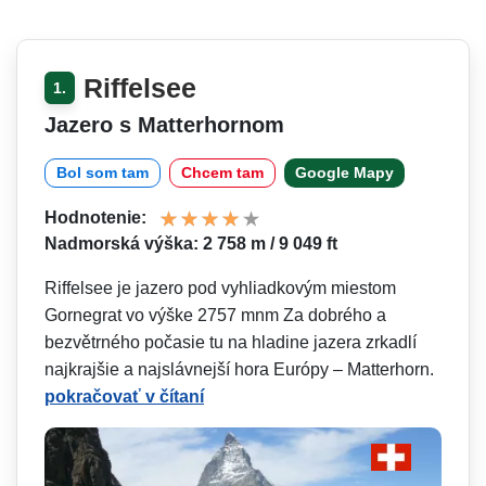
Riffelsee
1.
Jazero s Matterhornom
Bol som tam
Chcem tam
Google Mapy
Hodnotenie:
Nadmorská výška: 2 758 m / 9 049 ft
Riffelsee je jazero pod vyhliadkovým miestom
Gornegrat vo výške 2757 mnm Za dobrého a
bezvětrného počasie tu na hladine jazera zrkadlí
najkrajšie a najslávnejší hora Európy – Matterhorn.
pokračovať v čítaní