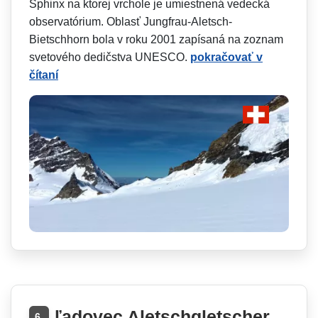
Sphinx na ktorej vrchole je umiestnená vedecká
observatórium. Oblasť Jungfrau-Aletsch-
Bietschhorn bola v roku 2001 zapísaná na zoznam
svetového dedičstva UNESCO.
pokračovať v
čítaní
ľadovec Aletschgletscher
6.