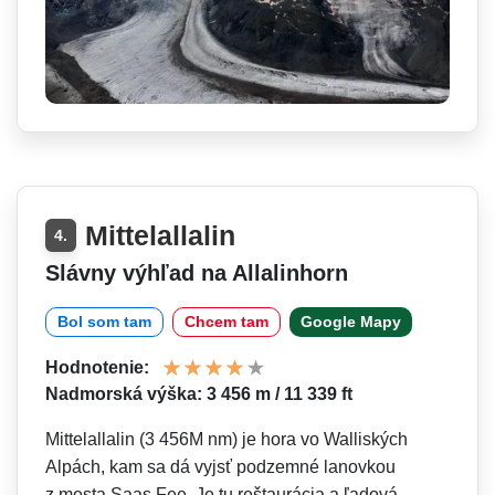
Mittelallalin
4.
Slávny výhľad na Allalinhorn
Bol som tam
Chcem tam
Google Mapy
Hodnotenie:
Nadmorská výška: 3 456 m / 11 339 ft
Mittelallalin (3 456M nm) je hora vo Walliských
Alpách, kam sa dá vyjsť podzemné lanovkou
z mesta Saas Fee. Je tu reštaurácia a ľadová