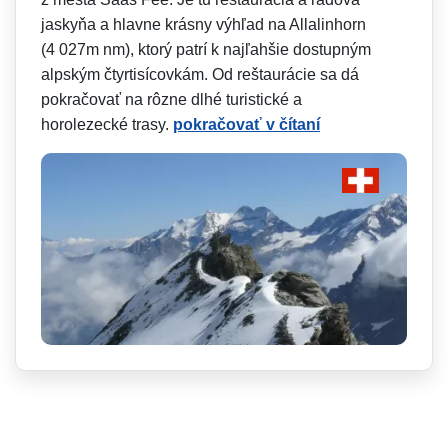
jaskyňa a hlavne krásny výhľad na Allalinhorn
(4 027m nm), ktorý patrí k najľahšie dostupným
alpským čtyrtisícovkám. Od reštaurácie sa dá
pokračovať na rôzne dlhé turistické a
horolezecké trasy.
pokračovať v čítaní