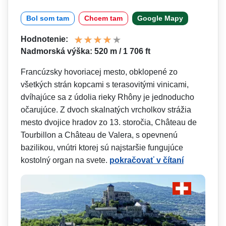
Bol som tam
Chcem tam
Google Mapy
Hodnotenie:
Nadmorská výška: 520 m / 1 706 ft
Francúzsky hovoriacej mesto, obklopené zo
všetkých strán kopcami s terasovitými vinicami,
dvíhajúce sa z údolia rieky Rhôny je jednoducho
očarujúce. Z dvoch skalnatých vrcholkov strážia
mesto dvojice hradov zo 13. storočia, Château de
Tourbillon a Château de Valera, s opevnenú
bazilikou, vnútri ktorej sú najstaršie fungujúce
kostolný organ na svete.
pokračovať v čítaní