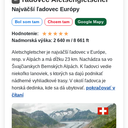
Najväčší ľadovec Európy
Bol som tam
Chcem tam
Google Mapy
Hodnotenie:
Nadmorská výška: 2 640 m / 8 661 ft
Aletschgletscher je najväčší ľadovec v Európe,
resp. v Alpách a má dĺžku 23 km. Nachádza sa vo
Švajčiarskych Bernských Alpách. K ľadovci vedie
niekoľko lanoviek, s ktorých sa dajú podnikať
nádherné vyhliadkové trasy. V okolí ľadovca je
horská dedinka, kde sa dá ubytovať.
pokračovať v
čítaní