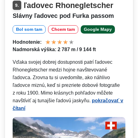
ľadovec Rhonegletscher
9.
Slávny ľadovec pod Furka passom
Bol som tam
Chcem tam
Google Mapy
Hodnotenie:
Nadmorská výška: 2 787 m / 9 144 ft
Vďaka svojej dobrej dostupnosti patrí ľadovec
Rhonegletscher medzi hojne navštevované
ľadovca. Zrovna tu si uvedomíte, ako náhlivo
ľadovce miznú, keď si prezriete dobové fotografie
z roku 1900. Mimo krásnych pohľadov môžete
navštíviť aj tunajšie ľadovú jaskyňu.
pokračovať v
čítaní