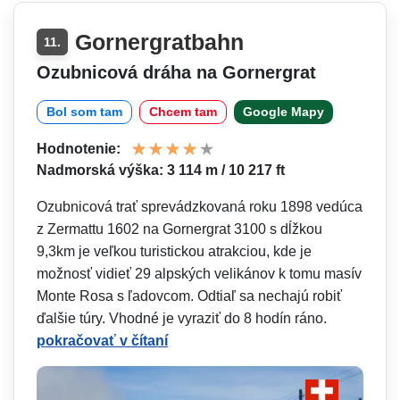
Gornergratbahn
11.
Ozubnicová dráha na Gornergrat
Bol som tam
Chcem tam
Google Mapy
Hodnotenie:
Nadmorská výška: 3 114 m / 10 217 ft
Ozubnicová trať sprevádzkovaná roku 1898 vedúca
z Zermattu 1602 na Gornergrat 3100 s dĺžkou
9,3km je veľkou turistickou atrakciou, kde je
možnosť vidieť 29 alpských velikánov k tomu masív
Monte Rosa s ľadovcom. Odtiaľ sa nechajú robiť
ďalšie túry. Vhodné je vyraziť do 8 hodín ráno.
pokračovať v čítaní