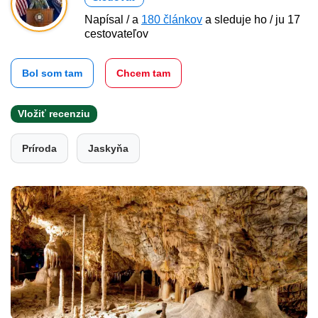
Napísal / a
180 článkov
a sleduje ho / ju 17
cestovateľov
Bol som tam
Chcem tam
Vložiť recenziu
Príroda
Jaskyňa