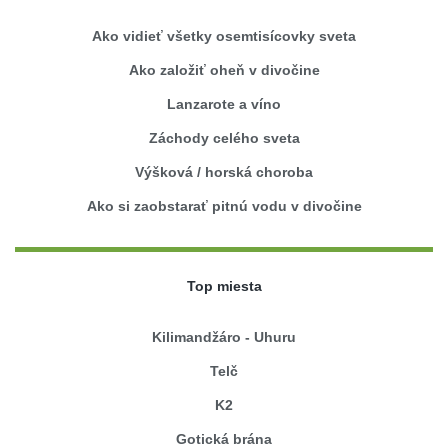
Ako vidieť všetky osemtisícovky sveta
Ako založiť oheň v divočine
Lanzarote a víno
Záchody celého sveta
Výšková / horská choroba
Ako si zaobstarať pitnú vodu v divočine
Top miesta
Kilimandžáro - Uhuru
Telč
K2
Gotická brána