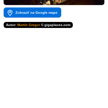
Zobraziť na Google mape
Autor:
Martin Gregor
© gigaplaces.com