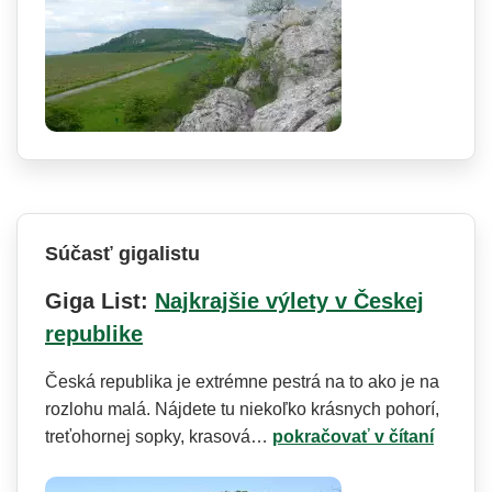
Súčasť gigalistu
Giga List:
Najkrajšie výlety v Českej
republike
Česká republika je extrémne pestrá na to ako je na
rozlohu malá. Nájdete tu niekoľko krásnych pohorí,
treťohornej sopky, krasová…
pokračovať v čítaní