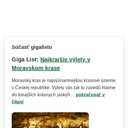
Súčasť gigalistu
Giga List:
Najkrajšie výlety v
Moravskom krase
Moravský kras je najvýznamnejšou krasové územie
v Českej republike. Výlety vás tak tu zavedú hlavne
do tunajších krásnych jaskýň…
pokračovať v
čítaní