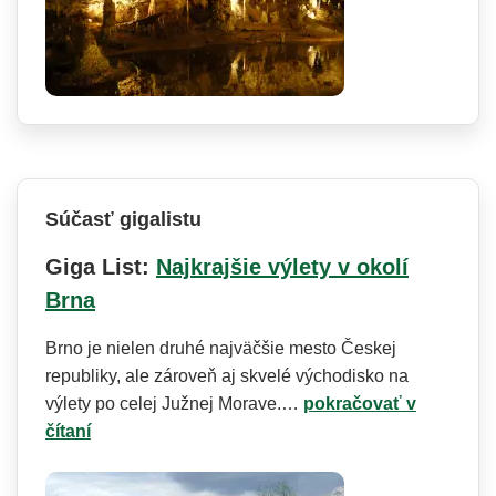
Súčasť gigalistu
Giga List:
Najkrajšie výlety v okolí
Brna
Brno je nielen druhé najväčšie mesto Českej
republiky, ale zároveň aj skvelé východisko na
výlety po celej Južnej Morave.…
pokračovať v
čítaní