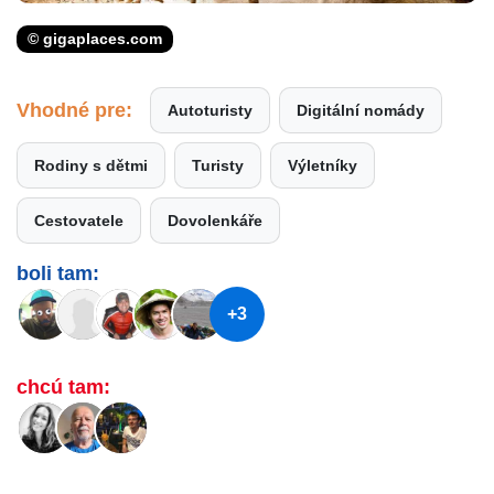
© gigaplaces.com
Vhodné pre:
Autoturisty
Digitální nomády
Rodiny s dětmi
Turisty
Výletníky
Cestovatele
Dovolenkáře
boli tam:
+3
chcú tam: